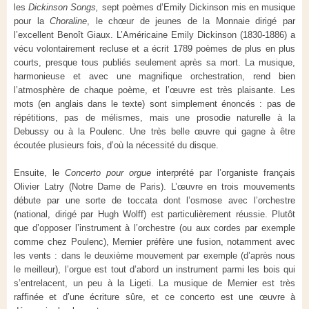
les
Dickinson Songs,
sept poèmes d’Emily Dickinson mis en musique
pour la
Choraline
, le chœur de jeunes de la Monnaie dirigé par
l’excellent Benoît Giaux. L’Américaine Emily Dickinson (1830-1886) a
vécu volontairement recluse et a écrit 1789 poèmes de plus en plus
courts, presque tous publiés seulement après sa mort. La musique,
harmonieuse et avec une magnifique orchestration, rend bien
l’atmosphère de chaque poème, et l’œuvre est très plaisante. Les
mots (en anglais dans le texte) sont simplement énoncés : pas de
répétitions, pas de mélismes, mais une prosodie naturelle à la
Debussy ou à la Poulenc. Une très belle œuvre qui gagne à être
écoutée plusieurs fois, d’où la nécessité du disque.
Ensuite, le
Concerto pour orgue
interprété par l’organiste français
Olivier Latry (Notre Dame de Paris). L’œuvre en trois mouvements
débute par une sorte de toccata dont l’osmose avec l’orchestre
(national, dirigé par Hugh Wolff) est particulièrement réussie. Plutôt
que d’opposer l’instrument à l’orchestre (ou aux cordes par exemple
comme chez Poulenc), Mernier préfère une fusion, notamment avec
les vents : dans le deuxième mouvement par exemple (d’après nous
le meilleur), l’orgue est tout d’abord un instrument parmi les bois qui
s’entrelacent, un peu à la Ligeti. La musique de Mernier est très
raffinée et d’une écriture sûre, et ce concerto est une œuvre à