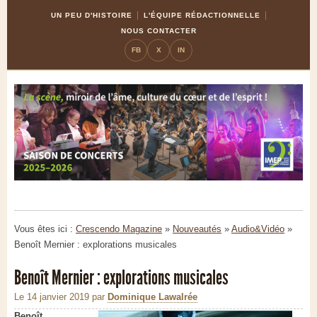
Skip
Aller
UN PEU D'HISTOIRE
L'ÉQUIPE RÉDACTIONNELLE
to
à
NOUS CONTACTER
Content
la
FB
X
IN
navigation
Vous êtes ici :
Crescendo Magazine
»
Nouveautés
»
Audio&Vidéo
»
Benoît Mernier : explorations musicales
Benoît Mernier : explorations musicales
Le 14 janvier 2019
par
Dominique Lawalrée
Benoît