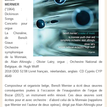
MERNIER
(°1964) :
Dickinson
Songs ;
Concerto pour
orgue
La Choraline,
dir. Benoît
Giaux ;
Orchestre
symphonique
de la Monnaie,
dir. Alain Altinoglu ; Olivier Latry, orgue ; Orchestre National de
Belgique, dir. Hugh Wolff
2018 DDD 51’08 Livret français, néerlandais, anglais CD Cyprès CYP
4649
Compositeur et organiste belge, Benoît Mernier a écrit deux œuvres
conséquentes jouées à l’occasion de l’inauguration de l’orgue de
Bozar (2017), un instrument enfin rénové. Ces deux œuvres sont
écrites pour et avec orchestre : d’abord celui de la Monnaie (rappelons
que Mernier est l’auteur de deux opéras), dirigé par Alain Altinoglu pour