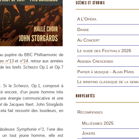
SCÈNES ET STUDIOS
A L'Opéra
Danse
Au Concert
Le guide des Festivals 2026
u pupitre du BBC Philharmonic de
es n°13
et
n°14
, retour aux années
Agenda Crescendo
ude les brefs
Scherzo
Op.1 et Op.7
Papier à musique - Alain Pâris
Le briefing classique de la sema
. Si le
Scherzo
, Op.1, composé à
ité encore, d’un jeune homme très
NOUVEAUTÉS
 une énergie communicative et une
nt
de Jacques Ibert. John Storgårds
la fait ressortir des lourdeurs, en
Récompenses
Millésimes 2025
abuleuse
Symphonie n°1
, l’une des
Jokers
 un tout jeune homme, elle est