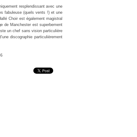
hniquement resplendissant avec une
s fabuleuse (quels vents !) et une
Hallé Choir est également magistral
ange de Manchester est superbement
te un chef sans vision particulière
d’une discographie particulièrement
 6