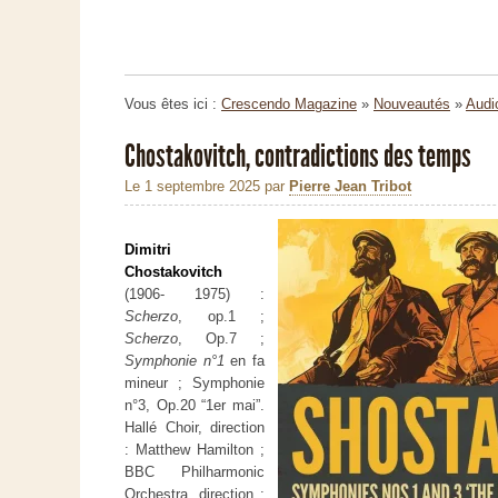
Vous êtes ici :
Crescendo Magazine
»
Nouveautés
»
Audi
Chostakovitch, contradictions des temps
Le 1 septembre 2025
par
Pierre Jean Tribot
Dimitri
Chostakovitch
(1906- 1975) :
Scherzo
, op.1 ;
Scherzo
, Op.7 ;
Symphonie n°1
en fa
mineur ; Symphonie
n°3, Op.20 “1er mai”.
Hallé Choir, direction
: Matthew Hamilton ;
BBC Philharmonic
Orchestra, direction :