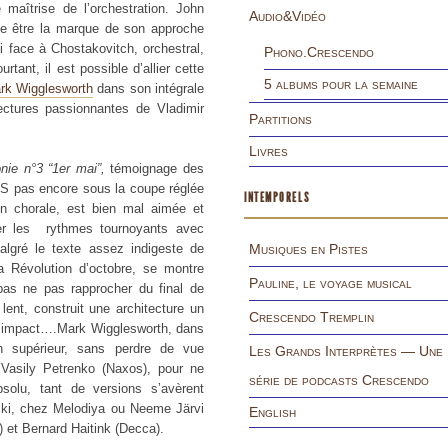
 maîtrise de l’orchestration. John
Audio&Vidéo
ble être la marque de son approche
 face à Chostakovitch, orchestral,
Phono.Crescendo
tant, il est possible d’allier cette
5 albums pour la semaine
rk Wigglesworth
dans son intégrale
ectures passionnantes de Vladimir
Partitions
Livres
ie n°3 “1er mai”,
témoignage des
SS pas encore sous la coupe réglée
INTEMPORELS
ion chorale, est bien mal aimée et
ier les rythmes tournoyants avec
algré le texte assez indigeste de
Musiques en Pistes
a Révolution d’octobre, se montre
Pauline, le voyage musical
pas ne pas rapprocher du final de
ent, construit une architecture un
Crescendo Tremplin
 d’impact….Mark Wigglesworth, dans
n supérieur, sans perdre de vue
Les Grands Interprètes — Une
e Vasily Petrenko (Naxos), pour ne
série de podcasts Crescendo
solu, tant de versions s’avèrent
ski, chez Melodiya ou Neeme Järvi
English
) et Bernard Haitink (Decca).