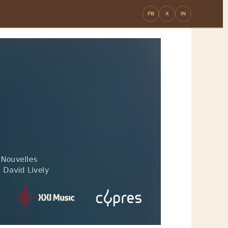
FB
X
IN