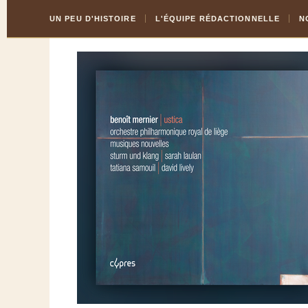
Skip
Aller
UN PEU D'HISTOIRE
L'ÉQUIPE RÉDACTIONNELLE
N
to
à
Content
la
navigation