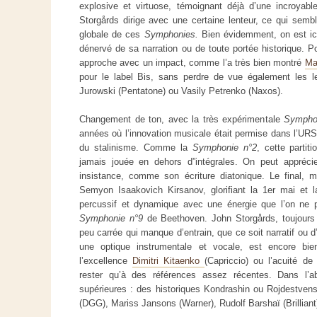
explosive et virtuose, témoignant déjà d’une incroyable
Storgårds dirige avec une certaine lenteur, ce qui sem
globale de ces
Symphonies.
Bien évidemment, on est ici
dénervé de sa narration ou de toute portée historique. Pour
approche avec un impact, comme l’a très bien montré
Ma
pour le label Bis, sans perdre de vue également les l
Jurowski (Pentatone) ou Vasily Petrenko (Naxos).
Changement de ton, avec la très expérimentale
Symphon
années où l’innovation musicale était permise dans l’UR
du stalinisme. Comme la
Symphonie n°2
, cette partit
jamais jouée en dehors d”intégrales. On peut appréc
insistance, comme son écriture diatonique. Le final, m
Semyon Isaakovich Kirsanov, glorifiant la 1er mai et l
percussif et dynamique avec une énergie que l’on ne 
Symphonie n°9
de Beethoven. John Storgårds, toujours l
peu carrée qui manque d’entrain, que ce soit narratif ou
une optique instrumentale et vocale, est encore bie
l’excellence
Dimitri Kitaenko
(Capriccio) ou l’acuité d
rester qu’à des références assez récentes. Dans l’ab
supérieures : des historiques Kondrashin ou Rojdestven
(DGG), Mariss Jansons (Warner), Rudolf Barshaï (Brilliant