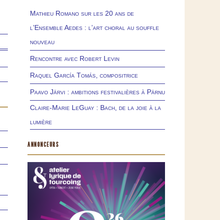
Mathieu Romano sur les 20 ans de
l’Ensemble Aedes : l’art choral au souffle
nouveau
Rencontre avec Robert Levin
Raquel García Tomás, compositrice
Paavo Järvi : ambitions festivalières à Pärnu
Claire-Marie LeGuay : Bach, de la joie à la
lumière
ANNONCEURS