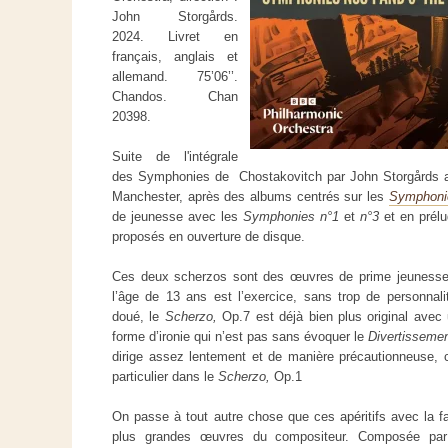
John Storgårds.
2024. Livret en
français, anglais et
allemand. 75’06’’.
Chandos. Chan
20398.
Suite de l'intégrale
des Symphonies de Chostakovitch par John Storgårds a
Manchester, après des albums centrés sur les
Symphoni
de jeunesse avec les
Symphonies n°1
et
n°3
et en prél
proposés en ouverture de disque.
Ces deux scherzos sont des œuvres de prime jeunesse
l’âge de 13 ans est l’exercice, sans trop de personnal
doué, le
Scherzo,
Op.7 est déjà bien plus original avec
forme d’ironie qui n’est pas sans évoquer le
Divertisseme
dirige assez lentement et de manière précautionneuse, ce
particulier dans le
Scherzo,
Op.1
On passe à tout autre chose que ces apéritifs avec la f
plus grandes œuvres du compositeur. Composée par