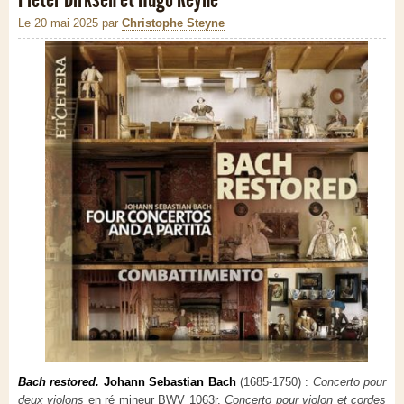
Le 20 mai 2025
par
Christophe Steyne
Bach restored.
Johann Sebastian Bach
(1685-1750) :
Concerto pour
deux violons
en ré mineur BWV 1063r.
Concerto pour violon et cordes