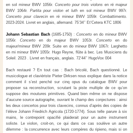
en sol mineur BWV 1056r.
Concerto pour trois violons
en ré majeur
BWV 1064r.
Partita pour violon et luth
en sol mineur BWV 997r.
Concerto pour clavecin
en ré mineur BWV 1059r. Combattimento.
2023-2024. Livret en anglais, allemand. 75’34’’ Et’Cetera KTC 1806
Johann Sebastian Bach
(1685-1750) :
Concerto
en do mineur BWV
1056r.
Concerto
en do majeur BWV 1053r.
Concerto
en do
majeur/mineur BWV 209r. Suite en do mineur BWV 1067r. Larghetto
en mi mineur BWV 1055r. Hugo Reyne, flûte à bec. Les Musiciens du
Soleil. 2023 . Livret en français, anglais. 72’44’’ HugoVox 004
Bach restauré ? En tout cas : Bach bricolé, Bach questionné. Le
musicologue et claviériste Pieter Dirksen nous explique dans la notice
comment il s’est penché sur cinq opus du catalogue BWV pour
proposer sa reconstruction, scrutant la piste multiple de ce qu’on
suppose des moutures primitives. Quand bien même on ne dispose
d’aucune source autographe, ouvrant le champ des conjectures : ainsi
les deux concertos pour trois clavecins, connus d’après des copies de
l’élève Johann Friedrich Agricola (1720-1774). Sous telle parure à six
mains, le contrepoint opacifié plaiderait pour un autre instrument
soliste. Le violon, croit-on, ce qui dans ce cas soulève un autre
dilemme : la concurrence avec leurs compères du ripieno, mais si on