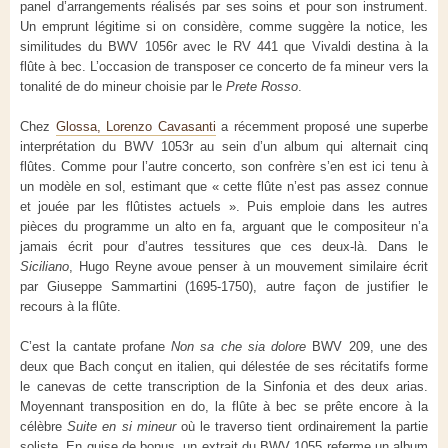
panel d’arrangements réalisés par ses soins et pour son instrument.
Un emprunt légitime si on considère, comme suggère la notice, les
similitudes du BWV 1056r avec le RV 441 que Vivaldi destina à la
flûte à bec. L’occasion de transposer ce concerto de fa mineur vers la
tonalité de do mineur choisie par le
Prete Rosso
.
Chez
Glossa, Lorenzo Cavasanti
a récemment proposé une superbe
interprétation du BWV 1053r au sein d’un album qui alternait cinq
flûtes. Comme pour l’autre concerto, son confrère s’en est ici tenu à
un modèle en sol, estimant que « cette flûte n’est pas assez connue
et jouée par les flûtistes actuels ». Puis emploie dans les autres
pièces du programme un alto en fa, arguant que le compositeur n’a
jamais écrit pour d’autres tessitures que ces deux-là. Dans le
Siciliano
, Hugo Reyne avoue penser à un mouvement similaire écrit
par Giuseppe Sammartini (1695-1750), autre façon de justifier le
recours à la flûte.
C’est la cantate profane
Non sa che sia dolore
BWV 209, une des
deux que Bach conçut en italien, qui délestée de ses récitatifs forme
le canevas de cette transcription de la Sinfonia et des deux arias.
Moyennant transposition en do, la flûte à bec se prête encore à la
célèbre
Suite en si mineur
où le traverso tient ordinairement la partie
soliste. En guise de bonus, un extrait du BWV 1055 referme un album