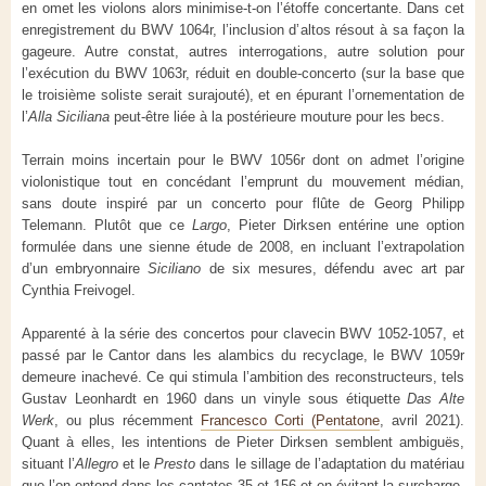
en omet les violons alors minimise-t-on l’étoffe concertante. Dans cet
enregistrement du BWV 1064r, l’inclusion d’altos résout à sa façon la
gageure. Autre constat, autres interrogations, autre solution pour
l’exécution du BWV 1063r, réduit en double-concerto (sur la base que
le troisième soliste serait surajouté), et en épurant l’ornementation de
l’
Alla
Siciliana
peut-être liée à la postérieure mouture pour les becs.
Terrain moins incertain pour le BWV 1056r dont on admet l’origine
violonistique tout en concédant l’emprunt du mouvement médian,
sans doute inspiré par un concerto pour flûte de Georg Philipp
Telemann. Plutôt que ce
Largo
, Pieter Dirksen entérine une option
formulée dans une sienne étude de 2008, en incluant l’extrapolation
d’un embryonnaire
Siciliano
de six mesures, défendu avec art par
Cynthia Freivogel.
Apparenté à la série des concertos pour clavecin BWV 1052-1057, et
passé par le Cantor dans les alambics du recyclage, le BWV 1059r
demeure inachevé. Ce qui stimula l’ambition des reconstructeurs, tels
Gustav Leonhardt en 1960 dans un vinyle sous étiquette
Das Alte
Werk
, ou plus récemment
Francesco Corti (Pentatone
, avril 2021).
Quant à elles, les intentions de Pieter Dirksen semblent ambiguës,
situant l’
Allegro
et le
Presto
dans le sillage de l’adaptation du matériau
que l’on entend dans les cantates 35 et 156 et en évitant la surcharge,