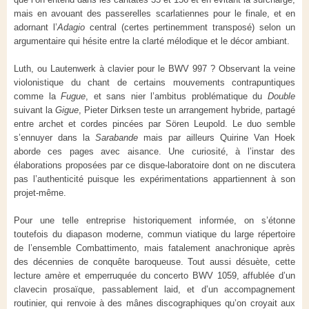
mais en avouant des passerelles scarlatiennes pour le finale, et en
adornant l’
Adagio
central (certes pertinemment transposé) selon un
argumentaire qui hésite entre la clarté mélodique et le décor ambiant.
Luth, ou Lautenwerk à clavier pour le BWV 997 ? Observant la veine
violonistique du chant de certains mouvements contrapuntiques
comme la
Fugue
, et sans nier l’ambitus problématique du
Double
suivant la
Gigue
, Pieter Dirksen teste un arrangement hybride, partagé
entre archet et cordes pincées par Sören Leupold. Le duo semble
s’ennuyer dans la
Sarabande
mais par ailleurs Quirine Van Hoek
aborde ces pages avec aisance. Une curiosité, à l’instar des
élaborations proposées par ce disque-laboratoire dont on ne discutera
pas l’authenticité puisque les expérimentations appartiennent à son
projet-même.
Pour une telle entreprise historiquement informée, on s’étonne
toutefois du diapason moderne, commun viatique du large répertoire
de l’ensemble Combattimento, mais fatalement anachronique après
des décennies de conquête baroqueuse. Tout aussi désuète, cette
lecture amère et emperruquée du concerto BWV 1059, affublée d’un
clavecin prosaïque, passablement laid, et d’un accompagnement
routinier, qui renvoie à des mânes discographiques qu’on croyait aux