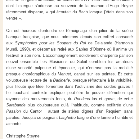
dont l’exergue s’adresse au souvenir de la maman d’Hugo Reyne
récemment disparue, « qui écoutait du Bach lorsque j’étais dans son
ventre ».
On est heureux d’entendre ce témoignage d’un pilier de la scène
baroque française, que nous admirons depuis son coffret consacré
aux
Symphonies pour les Soupers du Roi
de Delalande (Harmonia
Mundi, 1990), et désormais retiré aux Sables d’Olonne où il anime un
festival à son nom. L’accompagnement solidement charpenté par son
nouvel ensemble Les Musiciens du Soleil comblera les amateurs
d’une sonorité pulpeuse et épanouie, qui n’entrave pas la mobilité
presque chorégraphique du
Menuet
, dansé sur les pointes. Et cette
voluptueuse lecture de la
Badinerie
, presque réfractaire à la volubilité,
plus filoute que filée, fomentée dans l’activisme des cordes graves !
Le touchant contexte explique peut-être le pouvoir d’émotion qui
rayonne des mouvements lents, du
Rondeau
las et grave, de cette
Sarabande
plus douloureuse qu’à l’habitude, comme exfiltrée d’une
Passion
du Cantor : autant de stèles dignes d’un Requiem sans
paroles. Jusqu’à ce poignant
Larghetto
baigné d’une lumière humble et
aimante.
Christophe Steyne