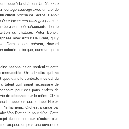
 ont peuplé le château. Un
Scherzo
e un cortège sauvage avec un ciel de
n climat proche de Berlioz. Benoit
 «
Daar kwam een muis gelopen
» et
ythmée à son poème/concerto dont le
rition du château. Peter Benoit,
reprises avec Arthur De Greef, qui y
uva. Dans le cas présent, Howard
ion colorée et épique, dans un geste
ne national et en particulier cette
e ressuscités. On admettra qu’il ne
nt que, dans le contexte musical du
 talent qu’il serait nécessaire de
cessaire pour des pans entiers de
vie de découvrir sur le même CD le
enoit, rappelons que le label Naxos
 Philharmonic Orchestra dirigé par
aby Van Riet celle pour flûte. Cette
rojet du compositeur, d’autant plus
mme propose en plus une ouverture,