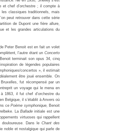
nstance. Né en 1950, Shelley s’est
 et chef d’orchestre ; il compte à
les classiques traditionnels, mais
’on peut retrouver dans cette série
tition de Dupont une fière allure,
ue et les grandes articulations du
e Peter Benoit est en fait un volet
plètent, l’autre étant un
Concerto
Benoit terminait son opus 34, cinq
inspiration de légendes populaires
honiques/concertos », il estimait
 idéalement être joué ensemble. On
 Bruxelles, fut récompensé par un
entreprit un voyage qui le mena en
 1863, il fut chef d’orchestre du
n Belgique, il s’établit à Anvers où
ans ce
Poème symphonique,
Benoit
arelbeke. La
Ballade
initiale est une
oppements virtuoses qui rappellent
e douloureuse. Dans le
Chant des
 noble et nostalgique qui parle de