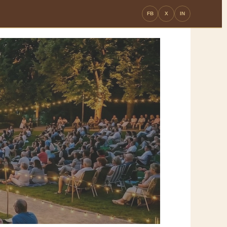
FB
X
IN