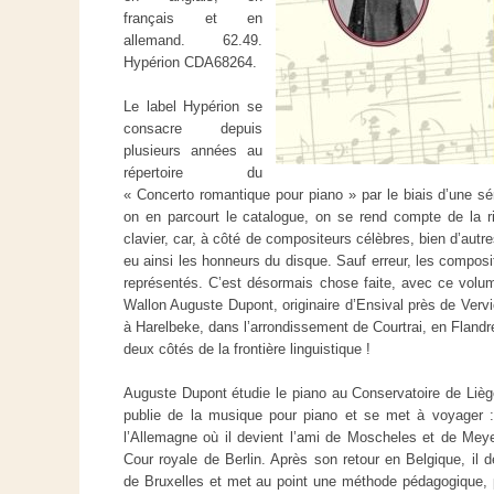
français et en
allemand. 62.49.
Hypérion CDA68264.
Le label Hypérion se
consacre depuis
plusieurs années au
répertoire du
« Concerto romantique pour piano » par le biais d’une sé
on en parcourt le catalogue, on se rend compte de la r
clavier, car, à côté de compositeurs célèbres, bien d’au
eu ainsi les honneurs du disque. Sauf erreur, les composi
représentés. C’est désormais chose faite, avec ce volum
Wallon Auguste Dupont, originaire d’Ensival près de Vervi
à Harelbeke, dans l’arrondissement de Courtrai, en Flandre
deux côtés de la frontière linguistique !
Auguste Dupont étudie le piano au Conservatoire de Liè
publie de la musique pour piano et se met à voyager : 
l’Allemagne où il devient l’ami de Moscheles et de Meye
Cour royale de Berlin. Après son retour en Belgique, il 
de Bruxelles et met au point une méthode pédagogique, pu