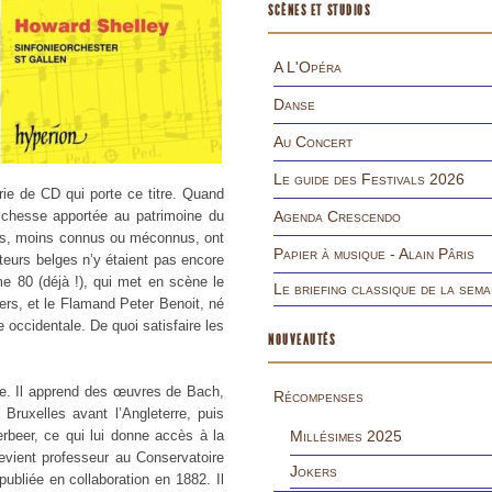
SCÈNES ET STUDIOS
A L'Opéra
Danse
Au Concert
Le guide des Festivals 2026
rie de CD qui porte ce titre. Quand
ichesse apportée au patrimoine du
Agenda Crescendo
tres, moins connus ou méconnus, ont
Papier à musique - Alain Pâris
teurs belges n’y étaient pas encore
e 80 (déjà !), qui met en scène le
Le briefing classique de la sema
ers, et le Flamand Peter Benoit, né
 occidentale. De quoi satisfaire les
NOUVEAUTÉS
ge. Il apprend des œuvres de Bach,
Récompenses
Bruxelles avant l’Angleterre, puis
rbeer, ce qui lui donne accès à la
Millésimes 2025
devient professeur au Conservatoire
Jokers
bliée en collaboration en 1882. Il