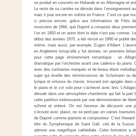
se produit en concerts en Hollande et en Allemagne et es
Le reste de sa carrière se déroule dans l’enseignement au
mais il joue encore en soliste en France. C’est ce que nous
ci précise encore, grâce aux informations de Fétis 
musiciens
de 1866, que Dupont a composé deux premiers 
l’un en 1850 et un autre dont la date n’est pas connue. L
début des années 1870, a été révisé en 1880 et publié deux
même, mais aussi, par exemple, Eugen d’Albert. L’œuvre
en Angleterre lorsqu’elle y fut donnée, en première brit
pour cette page éminemment romantique : un
Alleg
dramatique par l’orchestre avant une cadence du piano. Ce
avec des contrastes marqués et de beaux élans mélodiqu
sujet qui éveille des réminiscences de Schumann ou de 
lyrique et virtuose du clavier, trouvant son apogée dans 
le piano et le cor solo pour s’achever avec brio. L’
Adagio
déroule dans une atmosphère chambriste qui fait la part 
cette partition intéressante par une démonstration de lib
rythmé et enlevé. On est heureux de découvrir une pa
s’écoute avec plaisir, ne se perd pas en vaines tournures
de Dupont comme pianiste et compositeur. C’est Howard She
tête du Symphonique de Saint Gall, cité de la Suisse
admirer une magnifique cathédrale. Cette formation a é