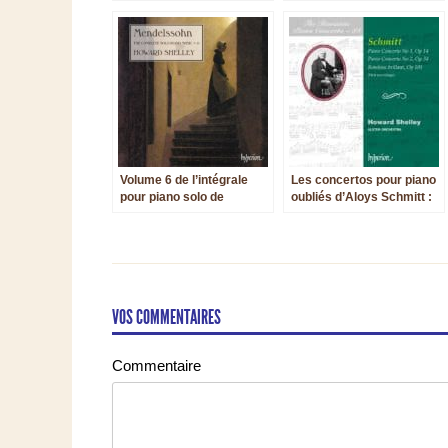
Elmas, à la manière de
Chopin
Volume 6 de l’intégrale
Les concertos pour piano
pour piano solo de
oubliés d’Aloys Schmitt :
Mendelssohn par Howard
première discographique
Shelley
VOS COMMENTAIRES
Commentaire