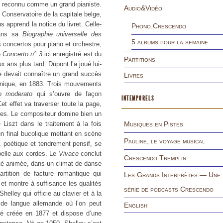
t reconnu comme un grand pianiste.
Audio&Vidéo
 Conservatoire de la capitale belge,
 apprend la notice du livret. Celle-
Phono.Crescendo
dans sa
Biographie universelle des
5 albums pour la semaine
concertos pour piano et orchestre,
e
Concerto n° 3
ici enregistré est du
Partitions
 ans plus tard. Dupont l’a joué lui-
 devait connaître un grand succès
Livres
annique, en 1883. Trois mouvements
ro moderato
qui s’ouvre de façon
INTEMPORELS
t effet va traverser toute la page,
es. Le compositeur domine bien un
Liszt dans le traitement à la fois
Musiques en Pistes
un final bucolique mettant en scène
Pauline, le voyage musical
, poétique et tendrement pensif, se
belle aux cordes. Le
Vivace
conclut
Crescendo Tremplin
erté animée, dans un climat de danse
rtition de facture romantique qui
Les Grands Interprètes — Une
 et montre à suffisance les qualités
série de podcasts Crescendo
lley qui officie au clavier et à la
 de langue allemande où l’on peut
English
té créée en 1877 et dispose d’une