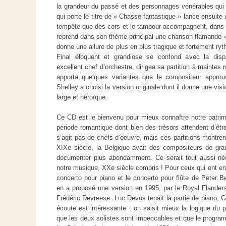
la grandeur du passé et des personnages vénérables qui
qui porte le titre de « Chasse fantastique » lance ensuit
tempête que des cors et le tambour accompagnent, dans u
reprend dans son thème principal une chanson flamande
donne une allure de plus en plus tragique et fortement r
Final éloquent et grandiose se confond avec la dispa
excellent chef d’orchestre, dirigea sa partition à maintes 
apporta quelques variantes que le compositeur appro
Shelley a choisi la version originale dont il donne une vis
large et héroïque.
Ce CD est le bienvenu pour mieux connaître notre patrimoi
période romantique dont bien des trésors attendent d’êtr
s’agit pas de chefs-d’oeuvre, mais ces partitions montre
XIXe siècle, la Belgique avait des compositeurs de grand
documenter plus abondamment. Ce serait tout aussi né
notre musique, XXe siècle compris ! Pour ceux qui ont en
concerto pour piano et le concerto pour flûte de Peter B
en a proposé une version en 1995, par le Royal Flanders
Frédéric Devreese. Luc Devos tenait la partie de piano, G
écoute est intéressante : on saisit mieux la logique du p
que les deux solistes sont impeccables et que le progra