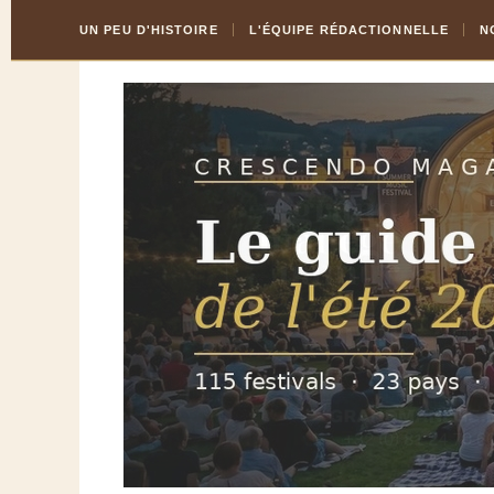
Skip
Aller
UN PEU D'HISTOIRE
L'ÉQUIPE RÉDACTIONNELLE
N
to
à
Content
la
navigation