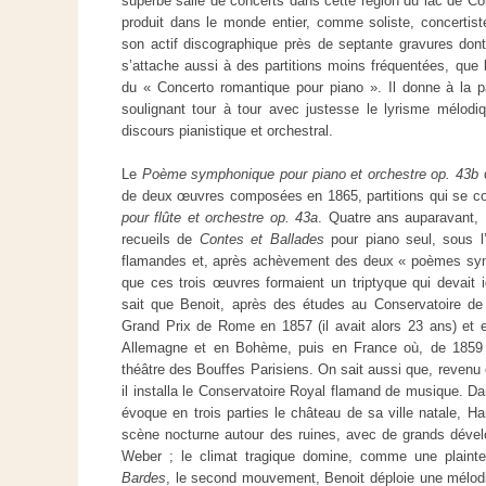
superbe salle de concerts dans cette région du lac de Co
produit dans le monde entier, comme soliste, concertiste
son actif discographique près de septante gravures dont 
s’attache aussi à des partitions moins fréquentées, que l
du « Concerto romantique pour piano ». Il donne à la par
soulignant tour à tour avec justesse le lyrisme mélodiq
discours pianistique et orchestral.
Le
Poème symphonique pour piano et orchestre op. 43b
d
de deux œuvres composées en 1865, partitions qui se com
pour flûte et orchestre op. 43a
. Quatre ans auparavant, 
recueils de
Contes et Ballades
pour piano seul, sous l’
flamandes et, après achèvement des deux « poèmes symp
que ces trois œuvres formaient un triptyque qui devait
sait que Benoit, après des études au Conservatoire de
Grand Prix de Rome en 1857 (il avait alors 23 ans) et 
Allemagne et en Bohème, puis en France où, de 1859 à
théâtre des Bouffes Parisiens. On sait aussi que, revenu e
il installa le Conservatoire Royal flamand de musique. D
évoque en trois parties le château de sa ville natale, H
scène nocturne autour des ruines, avec de grands dével
Weber ; le climat tragique domine, comme une plaint
Bardes
, le second mouvement, Benoit déploie une mélodie