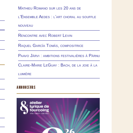
Mathieu Romano sur les 20 ans de
l’Ensemble Aedes : l’art choral au souffle
nouveau
Rencontre avec Robert Levin
Raquel García Tomás, compositrice
Paavo Järvi : ambitions festivalières à Pärnu
Claire-Marie LeGuay : Bach, de la joie à la
lumière
ANNONCEURS