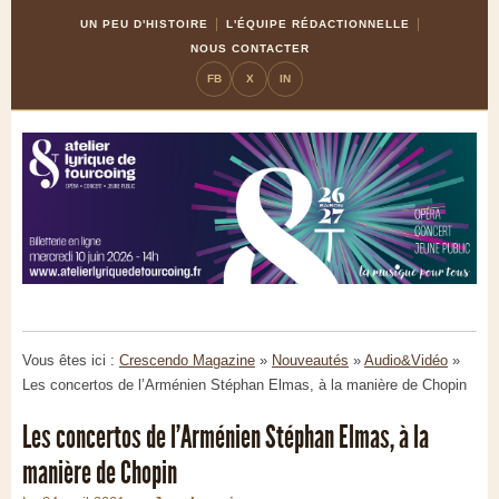
Skip
Aller
UN PEU D'HISTOIRE
L'ÉQUIPE RÉDACTIONNELLE
to
à
NOUS CONTACTER
Content
la
FB
X
IN
navigation
Vous êtes ici :
Crescendo Magazine
»
Nouveautés
»
Audio&Vidéo
»
Les concertos de l’Arménien Stéphan Elmas, à la manière de Chopin
Les concertos de l’Arménien Stéphan Elmas, à la
manière de Chopin