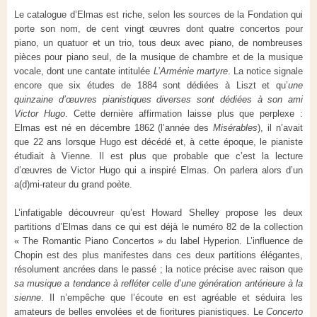
Le catalogue d’Elmas est riche, selon les sources de la Fondation qui
porte son nom, de cent vingt œuvres dont quatre concertos pour
piano, un quatuor et un trio, tous deux avec piano, de nombreuses
pièces pour piano seul, de la musique de chambre et de la musique
vocale, dont une cantate intitulée
L’Arménie martyre
. La notice signale
encore que six études de 1884 sont dédiées à Liszt et qu’
une
quinzaine d’œuvres pianistiques diverses sont dédiées à son ami
Victor Hugo
. Cette dernière affirmation laisse plus que perplexe :
Elmas est né en décembre 1862 (l’année des
Misérables
), il n’avait
que 22 ans lorsque Hugo est décédé et, à cette époque, le pianiste
étudiait à Vienne. Il est plus que probable que c’est la lecture
d’œuvres de Victor Hugo qui a inspiré Elmas. On parlera alors d’un
a(d)mi-rateur du grand poète.
L’infatigable découvreur qu’est Howard Shelley propose les deux
partitions d’Elmas dans ce qui est déjà le numéro 82 de la collection
« The Romantic Piano Concertos » du label Hyperion. L’influence de
Chopin est des plus manifestes dans ces deux partitions élégantes,
résolument ancrées dans le passé ; la notice précise avec raison que
sa musique a tendance à refléter celle d’une génération antérieure à la
sienne
. Il n’empêche que l’écoute en est agréable et séduira les
amateurs de belles envolées et de fioritures pianistiques. Le
Concerto