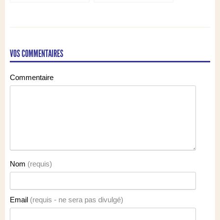
Mendelssohn par Howard
Chopin : Tellefsen et
Shelley
Kalkbrenner
VOS COMMENTAIRES
Commentaire
Nom
(requis)
Email
(requis - ne sera pas divulgé)