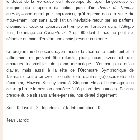
le début de la
Romance
qu’il développe de façon langoureuse et
quelque peu sirupeuse (la notice parle d’un
thème de l’amour
qu’Hollywoood aurait pu s’approprier), qu’il reprend dans la suite du
mouvement, non sans avoir fait un inévitable retour par les parfums
chopiniens. Ceux-ci apparaissent en pleine floraison dans l’
Allegro
final, hommage au
Concerto n° 2
op. 60 dont Elmas ne peut se
détacher au point d’en être une copie presque conforme.
Ce programme de second rayon, auquel le charme, le sentiment et le
raffinement ne peuvent être refusés, plaira, nous l’avons dit, aux
amateurs incorrigibles de piano romantique. D’autant plus qu’au
clavier, mais aussi à la tête de l’Orchestre Symphonique de
Tasmanie, complice avec le chef/soliste d’autres (re)découvertes du
répertoire, Howard Shelley rend à Stéphan Elmas l’hommage d’un
geste qui allie la passion contrôlée à l’équilibre des nuances. De quoi
prendre du plaisir sans arrière-pensée, non dénué d’agrément.
Son : 9 Livret : 9 Répertoire : 7,5 Interprétation : 9
Jean Lacroix