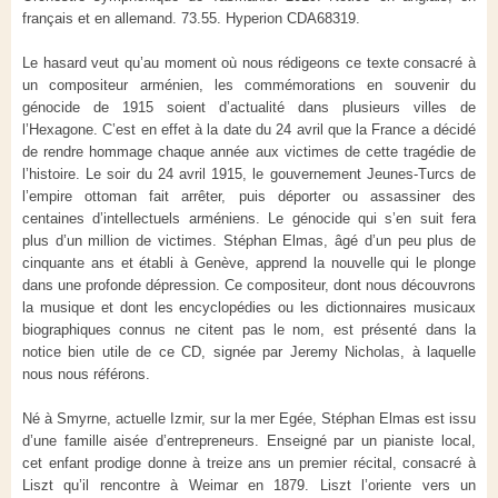
français et en allemand. 73.55. Hyperion CDA68319.
Le hasard veut qu’au moment où nous rédigeons ce texte consacré à
un compositeur arménien, les commémorations en souvenir du
génocide de 1915 soient d’actualité dans plusieurs villes de
l’Hexagone. C’est en effet à la date du 24 avril que la France a décidé
de rendre hommage chaque année aux victimes de cette tragédie de
l’histoire. Le soir du 24 avril 1915, le gouvernement Jeunes-Turcs de
l’empire ottoman fait arrêter, puis déporter ou assassiner des
centaines d’intellectuels arméniens. Le génocide qui s’en suit fera
plus d’un million de victimes. Stéphan Elmas, âgé d’un peu plus de
cinquante ans et établi à Genève, apprend la nouvelle qui le plonge
dans une profonde dépression. Ce compositeur, dont nous découvrons
la musique et dont les encyclopédies ou les dictionnaires musicaux
biographiques connus ne citent pas le nom, est présenté dans la
notice bien utile de ce CD, signée par Jeremy Nicholas, à laquelle
nous nous référons.
Né à Smyrne, actuelle Izmir, sur la mer Egée, Stéphan Elmas est issu
d’une famille aisée d’entrepreneurs. Enseigné par un pianiste local,
cet enfant prodige donne à treize ans un premier récital, consacré à
Liszt qu’il rencontre à Weimar en 1879. Liszt l’oriente vers un