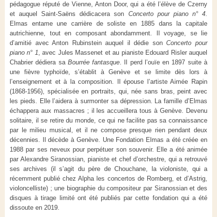
pédagogue réputé de Vienne, Anton Door, qui a été l’élève de Czerny
et auquel Saint-Saëns dédicacera son
Concerto pour piano n° 4
.
Elmas entame une carrière de soliste en 1885 dans la capitale
autrichienne, tout en composant abondamment. Il voyage, se lie
d’amitié avec Anton Rubinstein auquel il dédie son
Concerto pour
piano n° 1
, avec Jules Massenet et au pianiste Edouard Risler auquel
Chabrier dédiera sa
Bourrée fantasque
. Il perd l’ouïe en 1897 suite à
une fièvre typhoïde, s’établit à Genève et se limite dès lors à
l’enseignement et à la composition. Il épouse l’artiste Aimée Rapin
(1868-1956), spécialisée en portraits, qui, née sans bras, peint avec
les pieds. Elle l’aidera à surmonter sa dépression. La famille d’Elmas
échappera aux massacres ; il les accueillera tous à Genève. Devenu
solitaire, il se retire du monde, ce qui ne facilite pas sa connaissance
par le milieu musical, et il ne compose presque rien pendant deux
décennies. Il décède à Genève. Une Fondation Elmas a été créée en
1988 par ses neveux pour perpétuer son souvenir. Elle a été animée
par Alexandre Siranossian, pianiste et chef d’orchestre, qui a retrouvé
ses archives (il s’agit du père de Chouchane, la violoniste, qui a
récemment publié chez Alpha les concertos de Romberg, et d’Astrig,
violoncelliste) ; une biographie du compositeur par Siranossian et des
disques à tirage limité ont été publiés par cette fondation qui a été
dissoute en 2019.