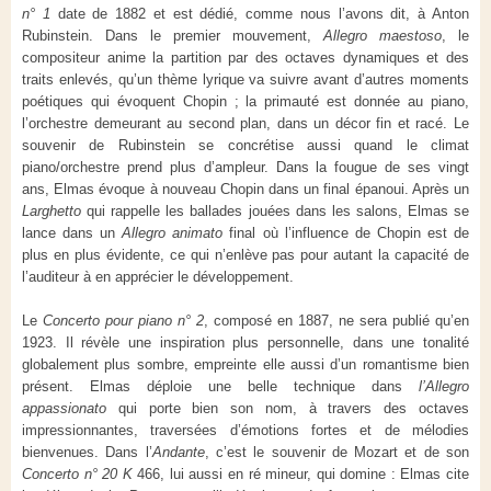
n° 1
date de 1882 et est dédié, comme nous l’avons dit, à Anton
Rubinstein. Dans le premier mouvement,
Allegro maestoso
, le
compositeur anime la partition par des octaves dynamiques et des
traits enlevés, qu’un thème lyrique va suivre avant d’autres moments
poétiques qui évoquent Chopin ; la primauté est donnée au piano,
l’orchestre demeurant au second plan, dans un décor fin et racé. Le
souvenir de Rubinstein se concrétise aussi quand le climat
piano/orchestre prend plus d’ampleur. Dans la fougue de ses vingt
ans, Elmas évoque à nouveau Chopin dans un final épanoui. Après un
Larghetto
qui rappelle les ballades jouées dans les salons, Elmas se
lance dans un
Allegro animato
final où l’influence de Chopin est de
plus en plus évidente, ce qui n’enlève pas pour autant la capacité de
l’auditeur à en apprécier le développement.
Le
Concerto pour piano n° 2
, composé en 1887, ne sera publié qu’en
1923. Il révèle une inspiration plus personnelle, dans une tonalité
globalement plus sombre, empreinte elle aussi d’un romantisme bien
présent. Elmas déploie une belle technique dans
l’Allegro
appassionato
qui porte bien son nom, à travers des octaves
impressionnantes, traversées d’émotions fortes et de mélodies
bienvenues. Dans l’
Andante
, c’est le souvenir de Mozart et de son
Concerto n° 20 K
466, lui aussi en ré mineur, qui domine : Elmas cite