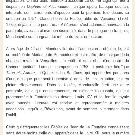
inspiration. On est donc heureux d’accueillir ce coffret Ligia qui met à
disposition
Daphnis et Alcimadure
, l’unique opéra baroque occitan,
interprété sur instruments d’époque pour la première fois depuis sa
création en 1754. Claude-Henri de Fusée, abbé de Voisenon (1708-
1775), déjà sollicité pour
Titon et l’Aurore
, s’est adonné à nouveau à la
pastorale, avec un plaisir non dissimulé, dans le prologue en français,
Mondonville se chargeant lui-même du livret en occitan.
Alors âgé de 42 ans, Mondonville, dont l’ascension a été rapide, est
un protégé de Madame de Pompadour et est maître de musique de la
chapelle royale à Versailles ; bientôt, il sera chef d’orchestre du
Concert spirituel. Lorsqu’il compose en 1753 la pastorale héroïque
Titon et l’Aurore
, la Querelle des Bouffons, qui oppose les partisans
d’une musique purement française à ceux de l’italianisation, est en
pleine effervescence. Dans la foulée, Mondonville écrit une autre
pastorale, celle qui nous concerne, en dialecte toulousain, qui est
programmée à Fontainebleau devant Louis XV et la famille royale
avec succès. L’œuvre est reprise et reprogrammée à maintes
occasions jusqu’à la Révolution, avant de sombrer injustement dans
l’oubli.
Ceux qui fréquentent les
Fables
de Jean de La Fontaine connaissent
sans doute moins celle qui apparaît dans le Livre XII, sous le numéro