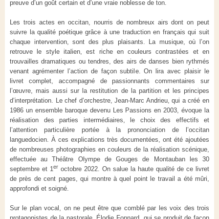
preuve d’un goût certain et d’une vraie noblesse de ton.
Les trois actes en occitan, nourris de nombreux airs dont on peut
suivre la qualité poétique grâce à une traduction en français qui suit
chaque intervention, sont des plus plaisants. La musique, où l’on
retrouve le style italien, est riche en couleurs contrastées et en
trouvailles dramatiques ou tendres, des airs de danses bien rythmés
venant agrémenter l’action de façon subtile. On lira avec plaisir le
livret complet, accompagné de passionnants commentaires sur
l’œuvre, mais aussi sur la restitution de la partition et les principes
d’interprétation. Le chef d’orchestre, Jean-Marc Andrieu, qui a créé en
1986 un ensemble baroque devenu Les Passions en 2003, évoque la
réalisation des parties intermédiaires, le choix des effectifs et
l’attention particulière portée à la prononciation de l’occitan
languedocien. À ces explications très documentées, ont été ajoutées
de nombreuses photographies en couleurs de la réalisation scénique,
effectuée au Théâtre Olympe de Gouges de Montauban les 30
er
septembre et 1
octobre 2022. On salue la haute qualité de ce livret
de près de cent pages, qui montre à quel point le travail a été mûri,
approfondi et soigné.
Sur le plan vocal, on ne peut être que comblé par les voix des trois
protagonistes de la pastorale. Élodie Fonnard, qui se produit de façon