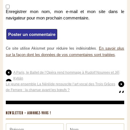
Enregistrer mon nom, mon e-mail et mon site dans le
navigateur pour mon prochain commentaire.
Ce site utilise Akismet pour réduire les indésirables.
En savoir plus
sur la façon dont les données de vos commentaires sont traitées
.
A Paris, le Ballet de l’Opéra rend hommage à Rudolf Noureev et Jiří
Kylián
Le jeune ensemble La Néréide ressuscite l’art vocal des Trois Grâces
de Ferrare : la charrue avant les bœufs ?
NEWSLETTER – ABONNEZ-VOUS !