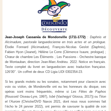
Jean-Joseph Cassanéa de Mondonville (1711-1772)
:
Daphnis et
Alcimadure, pastorale languedocienne en trois actes et un prologue.
Élodie Fonnard (Alcimadure), François-Nicolas Geslot (Daphnis),
Fabien Hyon (Jeanet), Hélène Le Corre (Clémence Isaure, prologue) ;
Chœur de chambre Les Éléments ; Les Passions - Orchestre baroque
de Montauban, direction Jean-Marc Andrieu. 2022. Notice en français.
Texte complet du livret en languedocien avec traduction française.
126’00’’. Un coffret de deux CD Ligia LIDI 0302354-23.
Si les grands motets ou les sonates, notamment pour clavecin avec
voix ou violon, de Mondonville ont eu les honneurs du disque, ses
opéras sont moins fréquentés, même si
Les Fêtes de Paphos
(Rousset/ Oiseau-Lyre, 1997),
Isbé
(Vashegyi/ Glossa, 2017)) ou
Titon
et l’Aurore
(Christie/DVD Naxos 2021, dont nous nous sommes fait
l’écho le 24 janvier 2022), ont permis de savourer la qualité de son