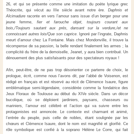
26, et qui se présente comme une imitation du poète lyrique grec
Théocrite, qui vécut au IIIe siècle avant notre ère.
Daphnis et
Alcimadure
raconte en vers l’amour sans issue d’un berger pour une
jeune femme,
fier et farouche objet, toujours courant aux
bois,/Toujours sautant aux prés, dansant sur la verdure,/et ne
connoissant autres lois/Que son caprice
. Ignoré par l’ingrate, Daphnis
meurt d’amour chez La Fontaine. Mais chez Mondonville, il trouve la
récompense de sa passion, la belle rendant finalement les armes ; la
complicité du frère de la demoiselle, Jeanet, y aura bien contribué. Un
dénouement des plus satisfaisants pour des spectateurs royaux !
Afin, peut-être, de ne pas trop désorienter ce parterre de choix, le
prologue, écrit, comme nous l’avons dit, par l’abbé de Voisenon, est
rédigé en français et est réservé au récit de Clémence Isaure, figure
emblématique semi-légendaire, considérée comme la fondatrice des
Jeux Floraux de Toulouse au début du XIVe siècle. Dans un décor
bucolique
,
où se déploient jardiniers, paysans, chasseurs ou
mariniers, l’amour
est célébré et l’action qui va suivre entre les
protagonistes est annoncée. Le contexte est charmant et animé,
l’entrée du peuple, puis celle de nobles, étant soulignée par les
chœurs et Clémence Isaure, dont le nom est magnifié et glorifié. Ce
rôle symbolique est confié à la soprano Hélène Le Corre, qui fait