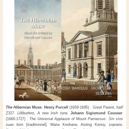
The Hibernian Muse
. Henry Purcell
(1659-1695) :
Great Parent, hail!
Z327.
Lilliburlero, A new Irish tune.
Johann Sigismund Cousser
(1660-1727) :
The Universal Applause of Mount Parnassus
.
Sín síos
suas liom
[traditionnel]. Maria Keohane, Aisling Kenny, soprano.