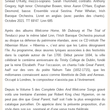
Sinéad O’Kelly, mezzo-soprano. Sarah Thursfield, contralto. Anthony
Gregory,
high tenor
. Christopher Bowen, ténor. Aaron O’Hare, Eoghan
Desmond, basse. Ensemble vocal Sestina. Peter Whelan, Irish
Baroque Orchestra. Livret en anglais (avec paroles des chants).
Octobre 2021. TT 69’47. Linn 685
Après des albums
Welcome Home, Mr Dubourg
et
The Trial of
Tenducci
pour le même label Linn, l’Irish Baroque Orchestra poursuit
au disque sa défense du patrimoine irlandais, avec ce CD intitulé
The
Hibernian Muse
. « Hibernia », c’est ainsi que les Latins désignaient
l’île. Au programme, deux œuvres lyriques associées à des festivités
dans la capitale autour de l’an 1700. Début janvier 1694, la ville
célébrait le centième anniversaire du
Trinity College
de Dublin, fondé
par la reine Elizabeth. Pour l’occasion, on chanta l’ode
Great Parent,
hail!
sur des vers du poète Nahum Tate (1652-1715), que les
mélomanes connaissent aussi comme librettiste de
Dido and Aeneas
.
Occupé à Londres, le compositeur n’assista pas à l’événement.
Depuis le Volume 5 des
Complete Odes And Welcome Songs
gravé
voilà une trentaine d’années par Robert King chez Hyperion, on ne
peut pas dire que
Great Parent, hail!
soit l’ode la plus enregistrée du
catalogue purcellien. On apprécie donc la présente proposition, d’un
style dans son jus, spontané et d’une verve toute théâtrale.