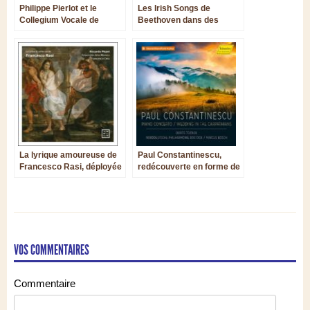
Philippe Pierlot et le
Les Irish Songs de
Collegium Vocale de
Beethoven dans des
Gand : deux cantates de
arrangements de Philippe
Bach tressées en rais-de-
Pierlot
cœur
La lyrique amoureuse de
Paul Constantinescu,
Francesco Rasi, déployée
redécouverte en forme de
autour de son principal
curiosité
recueil poétique
VOS COMMENTAIRES
Commentaire