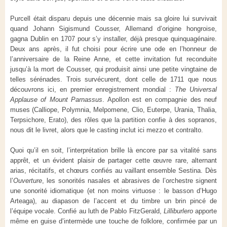
Purcell était disparu depuis une décennie mais sa gloire lui survivait
quand Johann Sigismund Cousser, Allemand d’origine hongroise,
gagna Dublin en 1707 pour s’y installer, déjà presque quinquagénaire.
Deux ans après, il fut choisi pour écrire une ode en l’honneur de
l’anniversaire de la Reine Anne, et cette invitation fut reconduite
jusqu’à la mort de Cousser, qui produisit ainsi une petite vingtaine de
telles sérénades. Trois survécurent, dont celle de 1711 que nous
découvrons ici, en premier enregistrement mondial :
The Universal
Applause of Mount Parnassus
. Apollon est en compagnie des neuf
muses (Calliope, Polymnia, Melpomene, Clio, Euterpe, Urania, Thalia,
Terpsichore, Erato), des rôles que la partition confie à des sopranos,
nous dit le livret, alors que le casting inclut ici mezzo et contralto.
Quoi qu’il en soit, l’interprétation brille là encore par sa vitalité sans
apprêt, et un évident plaisir de partager cette œuvre rare, alternant
arias, récitatifs, et chœurs confiés au vaillant ensemble Sestina. Dès
l’
Ouverture
, les sonorités nasales et abrasives de l’orchestre signent
une sonorité idiomatique (et non moins virtuose : le basson d’Hugo
Arteaga), au diapason de l’accent et du timbre un brin pincé de
l’équipe vocale. Confié au luth de Pablo FitzGerald,
Lilliburlero
apporte
même en guise d’intermède une touche de folklore, confirmée par un