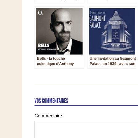
de Rachmaninov
magique
Bells - la touche
Une invitation au Gaumont
éclectique d’Anthony
Palace en 1939, avec son
Romaniuk
orgue de cinéma et son
orchestre
VOS COMMENTAIRES
Commentaire