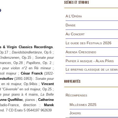
SCÈNES ET STUDIOS
A L'Opéra
Danse
Au Concert
Le guide des Festivals 2026
s & Virgin Classics Recordings
.
Agenda Crescendo
 Op.17 ;
Davidsbündlertänze
, Op.6 ;
Inderszenen
, Op.15 ;
Sonate pour
Papier à musique - Alain Pâris
omances
, Op.28 ;
Papillons
, Op. 2 ;
 pour violon n°2
en Ré mineur ;
Le briefing classique de la sema
sol majeur ;
César Franck
(1822-
rokofiev
(1891-1953) :
Sonate pour
NOUVEAUTÉS
en ré majeur, Op.94bis ;
Vincent
 “Cévenole”
en sol majeur, Op.25 ;
e
pour piano à 4 mains,
La Belle
Récompenses
nne Queffélec
, pianos ;
Catherine
Millésimes 2025
adio-France, direction :
Marek
mand. 7 CD Erato 5 0544197 962639
Jokers