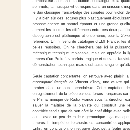
compositeur allemand. La fluidité du dialogue et la quali
sommets, la musique vit et respire dans un unisson d’inspi
le duo classique franco-belge des sonates pour violon d
Il y a bien sûr des lectures plus plastiquement éblouissa
propose encore un naturel épatant et une grande quali
cernent les liens et les différences entre ces deux partitio
discographie est pléthorique et encombrée, pour la
Sona
référence. Enfin, venu du catalogue d’EMI France, les
belles réussites. On ne cherchera pas ici la puissanc
mécanique technique implacable, mais on apprécie la lig
timbres d’un Prokofiev parfois tragique et souvent fauviste
démonstration technique, mais c’est aussi singulier qu’at
Seule captation concertante, on retrouve avec plaisir l
montagnard français
de Vincent d’Indy, une œuvre qui 
tomber dans un oubli scandaleux. Cette captation de
enregistrement de la pièce par des forces françaises car
le Philharmonique de Radio France sous la direction ex
saluer la maîtrise de la pianiste qui construit une le
contrôlée tandis que de son côté le chef dirige avec sol
aussi avec un peu de raideur germanique : ça manque 
timbres. Il n'empêche, l’orchestre est concentré et appliq
Enfin, en conclusion, on retrouve deux petits Satie av