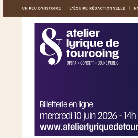
Skip
Aller
UN PEU D'HISTOIRE
L'ÉQUIPE RÉDACTIONNELLE
N
to
à
Content
la
navigation