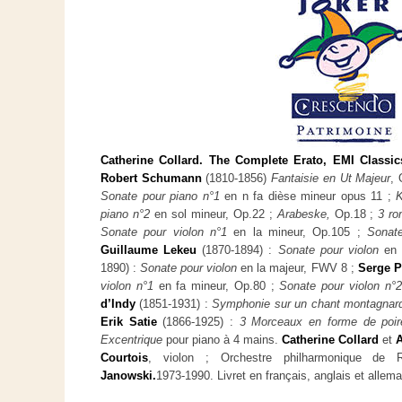
Catherine Collard. The Complete Erato, EMI Classic
Robert Schumann
(1810-1856)
Fantaisie en Ut Majeur
,
Sonate pour piano n°1
en n fa dièse mineur opus 11 ;
K
piano n°2
en sol mineur, Op.22 ;
Arabeske,
Op.18 ;
3 r
Sonate pour violon n°1
en la mineur, Op.105 ;
Sonate
Guillaume Lekeu
(1870-1894) :
Sonate pour violon
en 
1890) :
Sonate pour violon
en la majeur, FWV 8 ;
Serge P
violon n°1
en fa mineur, Op.80 ;
Sonate pour violon n°2
d’Indy
(1851-1931) :
Symphonie sur un chant montagnard
Erik Satie
(1866-1925) :
3 Morceaux en forme de poir
Excentrique
pour piano à 4 mains.
Catherine Collard
et
A
Courtois
, violon ; Orchestre philharmonique de R
Janowski.
1973-1990. Livret en français, anglais et alle