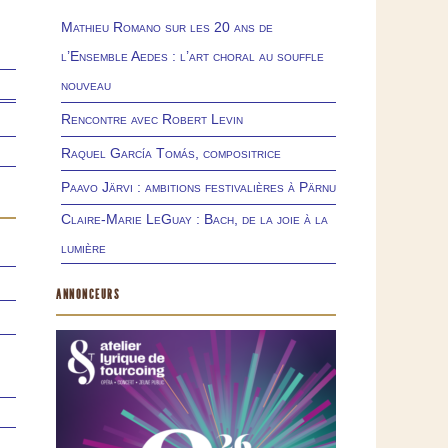
Mathieu Romano sur les 20 ans de
l’Ensemble Aedes : l’art choral au souffle
nouveau
Rencontre avec Robert Levin
Raquel García Tomás, compositrice
Paavo Järvi : ambitions festivalières à Pärnu
Claire-Marie LeGuay : Bach, de la joie à la
lumière
ANNONCEURS