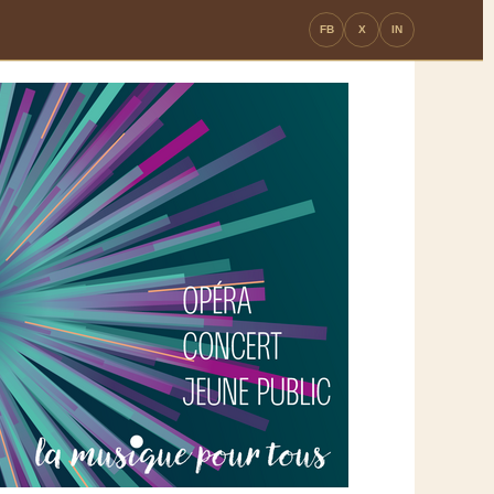
FB
X
IN