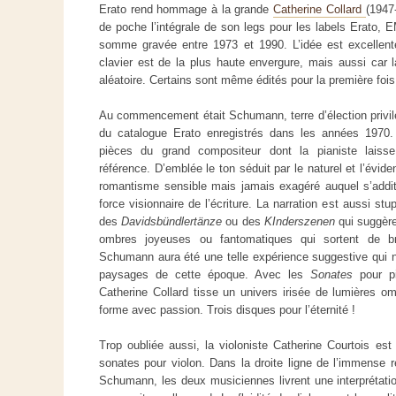
Erato rend hommage à la grande
Catherine Collard
(1947
de poche l’intégrale de son legs pour les labels Erato, 
somme gravée entre 1973 et 1990. L’idée est excellente
clavier est de la plus haute envergure, mais aussi car l
aléatoire. Certains sont même édités pour la première foi
Au commencement était Schumann, terre d’élection privilé
du catalogue Erato enregistrés dans les années 1970.
pièces du grand compositeur dont la pianiste laiss
référence. D’emblée le ton séduit par le naturel et l’évide
romantisme sensible mais jamais exagéré auquel s’addit
force visionnaire de l’écriture. La narration est aussi st
des
Davidsbündlertänze
ou des
KInderszenen
qui suggère
ombres joyeuses ou fantomatiques qui sortent de 
Schumann aura été une telle expérience suggestive qui 
paysages de cette époque. Avec les
Sonates
pour p
Catherine Collard tisse un univers irisée de lumières om
forme avec passion. Trois disques pour l’éternité !
Trop oubliée aussi, la violoniste Catherine Courtois est
sonates pour violon. Dans la droite ligne de l’immense 
Schumann, les deux musiciennes livrent une interprétat