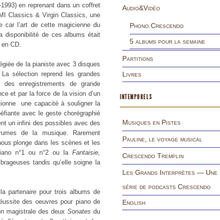
-1993) en reprenant dans un coffret
Audio&Vidéo
EMI Classics & Virgin Classics, une
 car l’art de cette magicienne du
Phono.Crescendo
a disponibilité de ces albums était
5 albums pour la semaine
s en CD.
Partitions
giée de la pianiste avec 3 disques
 La sélection reprend les grandes
Livres
e des enregistrements de grande
nce et par la force de la vision d’un
INTEMPORELS
ionne une capacité à souligner la
upéfiante avec le geste chorégraphié
Musiques en Pistes
nt un infini des possibles avec des
brumes de la musique. Rarement
Pauline, le voyage musical
nous plonge dans les scènes et les
iano n°1 ou n°2 ou la
Fantaisie,
Crescendo Tremplin
brageuses tandis qu’elle soigne la
Les Grands Interprètes — Une
série de podcasts Crescendo
 la partenaire pour trois albums de
réussite des oeuvres pour piano de
English
ion magistrale des deux
Sonates
du