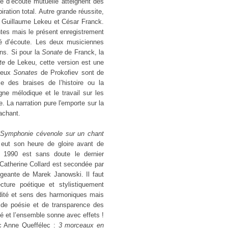
té d’écoute mutuelle atteignent des
ration total. Autre grande réussite,
e Guillaume Lekeu et César Franck.
ntes mais le présent enregistrement
té d’écoute. Les deux musiciennes
ns. Si pour la
Sonate
de Franck, la
te
de Lekeu, cette version est une
 deux
Sonates
de Prokofiev sont de
e des braises de l’histoire ou la
ne mélodique et le travail sur les
. La narration pure l'emporte sur la
tachant.
a
Symphonie cévenole sur un chant
eut son heure de gloire avant de
 1990 est sans doute le dernier
 Catherine Collard est secondée par
igeante de Marek Janowski. Il faut
cture poétique et stylistiquement
idité et sens des harmoniques mais
de poésie et de transparence des
ué et l’ensemble sonne avec effets !
ec Anne Queffélec :
3 morceaux en