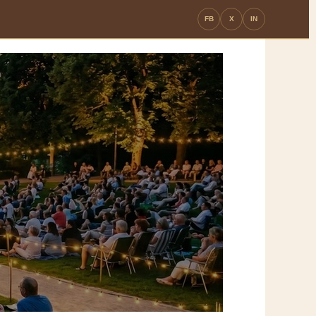
FB
X
IN