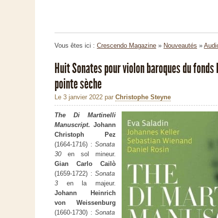
Vous êtes ici :
Crescendo Magazine
»
Nouveautés
»
Audi
Huit Sonates pour violon baroques du fonds D
pointe sèche
Le 3 janvier 2022
par
Christophe Steyne
The Di Martinelli
Manuscript
. Johann
Christoph Pez
(1664-1716) :
Sonata
30
en sol mineur.
Gian Carlo Cailò
(1659-1722) :
Sonata
3
en la majeur.
Johann Heinrich
von Weissenburg
(1660-1730) :
Sonata