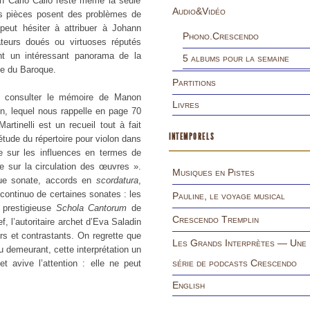
n Carlo Cailò reste même la seule
Audio&Vidéo
es pièces posent des problèmes de
peut hésiter à attribuer à Johann
Phono.Crescendo
teurs doués ou virtuoses réputés
nt un intéressant panorama de la
5 albums pour la semaine
gée du Baroque.
Partitions
si consulter le mémoire de Manon
Livres
n, lequel nous rappelle en page 70
rtinelli est un recueil tout à fait
INTEMPORELS
tude du répertoire pour violon dans
ne sur les influences en termes de
ue sur la circulation des œuvres ».
Musiques en Pistes
que sonate, accords en
scordatura
,
 continuo de certaines sonates : les
Pauline, le voyage musical
 prestigieuse
Schola Cantorum
de
Crescendo Tremplin
f, l’autoritaire archet d’Eva Saladin
urs et contrastants. On regrette que
Les Grands Interprètes — Une
u demeurant, cette interprétation un
série de podcasts Crescendo
t avive l’attention : elle ne peut
English