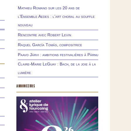
Mathieu Romano sur les 20 ans de
l’Ensemble Aedes : l’art choral au souffle
nouveau
Rencontre avec Robert Levin
Raquel García Tomás, compositrice
Paavo Järvi : ambitions festivalières à Pärnu
Claire-Marie LeGuay : Bach, de la joie à la
lumière
ANNONCEURS