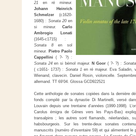
21
en ré mineur.
Johann Heinrich
Schmelzer
(c1620-
1680) :
Sonata 20
en
si mineur.
Carlo
Ambrogio Lonati
(1645-c1715) :
Sonata 8
en sol
mineur.
Pietro Paolo
Cappellini
( ?- ?) :
Sonata 24
en si bémol majeur.
N Goor
( ?- ?) :
Sonata
( c1651- 1737) :
Sonata 1
en ré majeur. Eva Saladin, v
Wienand, clavecin. Daniel Rosin, violoncelle. Septembre 
allemand. TT 69’04. Glossa GCD922521
Cette anthologie de sonates copiées dans la dernière dé
fonds compilé par la dynastie Di Martinelli, versé dan
Louvain depuis une trentaine d’années (1990-1998). L’orig
Carolus émigra de Gênes vers les Pays-Bas) expliq
transalpins ; les autres sont flamands, néerlandais, s
habsbourgeois. Sur les trente-deux sonates conten
manuscrits (numéro d’inventaire 59) et qui alimentent le