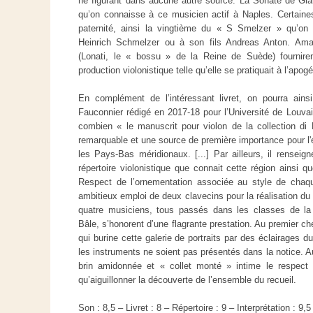
ne figurant dans aucune autre source. La Sonate de Gia
qu’on connaisse à ce musicien actif à Naples. Certain
paternité, ainsi la vingtième du « S Smelzer » qu’on 
Heinrich Schmelzer ou à son fils Andreas Anton. Ama
(Lonati, le « bossu » de la Reine de Suède) fournire
production violonistique telle qu’elle se pratiquait à l’apo
En complément de l’intéressant livret, on pourra ain
Fauconnier rédigé en 2017-18 pour l’Université de Louvai
combien « le manuscrit pour violon de la collection di Ma
remarquable et une source de première importance pour l'é
les Pays-Bas méridionaux. [...] Par ailleurs, il renseig
répertoire violonistique que connait cette région ainsi q
Respect de l’ornementation associée au style de cha
ambitieux emploi de deux clavecins pour la réalisation du
quatre musiciens, tous passés dans les classes de la
Bâle, s’honorent d’une flagrante prestation. Au premier che
qui burine cette galerie de portraits par des éclairages d
les instruments ne soient pas présentés dans la notice. A
brin amidonnée et « collet monté » intime le respect e
qu’aiguillonner la découverte de l’ensemble du recueil.
Son : 8,5 – Livret : 8 – Répertoire : 9 – Interprétation : 9,5