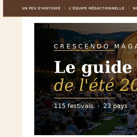
Skip
Aller
UN PEU D'HISTOIRE
L'ÉQUIPE RÉDACTIONNELLE
N
to
à
Content
la
navigation