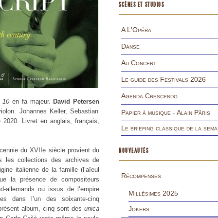
SCÈNES ET STUDIOS
A L'Opéra
Danse
Au Concert
Le guide des Festivals 2026
Agenda Crescendo
 10
en fa majeur.
David Petersen
iolon. Johannes Keller, Sebastian
Papier à musique - Alain Pâris
2020. Livret en anglais, français,
Le briefing classique de la sema
cennie du XVIIe siècle provient du
NOUVEAUTÉS
s les collections des archives de
ine italienne de la famille (l’aïeul
Récompenses
ue la présence de compositeurs
ud-allemands ou issus de l’empire
Millésimes 2025
ues dans l’un des soixante-cinq
 présent album, cinq sont des
unica
Jokers