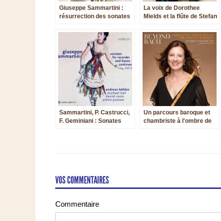
Giuseppe Sammartini :
La voix de Dorothee
résurrection des sonates
Mields et la flûte de Stefan
pour flûtes à bec, sous de
Temmingh pour Telemann
suprêmes auspices
Sammartini, P. Castrucci,
Un parcours baroque et
F. Geminiani : Sonates
chambriste à l'ombre de
pour flûte à bec, deux
Bach
nouvelles parutions
VOS COMMENTAIRES
Commentaire