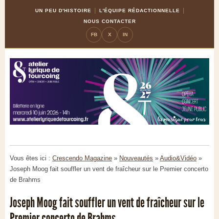
Skip
Aller
UN PEU D'HISTOIRE
L'ÉQUIPE RÉDACTIONNELLE
to
à
NOUS CONTACTER
Content
la
FB
X
IN
navigation
Vous êtes ici :
Crescendo Magazine
»
Nouveautés
»
Audio&Vidéo
»
Joseph Moog fait souffler un vent de fraîcheur sur le Premier concerto
de Brahms
Joseph Moog fait souffler un vent de fraîcheur sur le
Premier concerto de Brahms