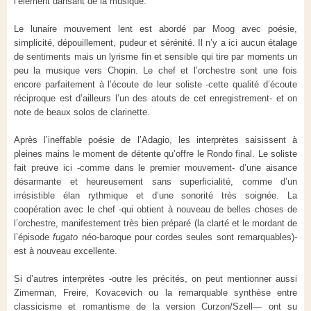
l’élément dansant de la musique.
Le lunaire mouvement lent est abordé par Moog avec poésie,
simplicité, dépouillement, pudeur et sérénité. Il n’y a ici aucun étalage
de sentiments mais un lyrisme fin et sensible qui tire par moments un
peu la musique vers Chopin. Le chef et l’orchestre sont une fois
encore parfaitement à l’écoute de leur soliste -cette qualité d’écoute
réciproque est d’ailleurs l’un des atouts de cet enregistrement- et on
note de beaux solos de clarinette.
Après l’ineffable poésie de l’Adagio, les interprètes saisissent à
pleines mains le moment de détente qu’offre le Rondo final. Le soliste
fait preuve ici -comme dans le premier mouvement- d’une aisance
désarmante et heureusement sans superficialité, comme d’un
irrésistible élan rythmique et d’une sonorité très soignée. La
coopération avec le chef -qui obtient à nouveau de belles choses de
l’orchestre, manifestement très bien préparé (la clarté et le mordant de
l’épisode
fugato
néo-baroque pour cordes seules sont remarquables)-
est à nouveau excellente.
Si d’autres interprètes -outre les précités, on peut mentionner aussi
Zimerman, Freire, Kovacevich ou la remarquable synthèse entre
classicisme et romantisme de la version Curzon/Szell— ont su