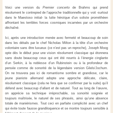
Voici une version du
Premier concerto
de Brahms qui prend
résolument le contrepied de l’approche traditionnelle qui y voit -surtout
dans le Maestoso initial- la lutte héroïque d’un soliste prométhéen
affrontant les terribles forces cosmiques incarnées par un orchestre
déchaîné.
Ici, après une introduction menée avec fermeté et beaucoup de soin
dans les détails par le chef Nicholas Milton à la tête d’un orchestre
volontaire sans être luxueux (ce n’est pas un reproche), Joseph Moog
opte dès le début pour une vision résolument classique qui étonnera
sans doute beaucoup ceux qui ont été nourris à l’énergie cinglante
d’un Serkin, à la noblesse d’un Rubinstein ou à la profondeur de
pensée comme de sonorité de la légendaire version Gilels/Jochum.
On ne trouvera pas ici de romantisme sombre et grandiose, car le
jeune pianiste allemand adopte une approche délicate, claire,
résolument classique (cela ne fera que se confirmer par la suite) qu’il
défend avec beaucoup d’allant et de naturel. Tout au long de l’œuvre,
on apprécie sa technique irréprochable, sa sonorité soignée et
toujours maîtrisée, le naturel de ses phrasés, ainsi qu’une absence
totale de maniérismes. Tout ceci en parfaite complicité avec un chef
qui évite toute fausse grandiloquence et se montre toujours sensible à