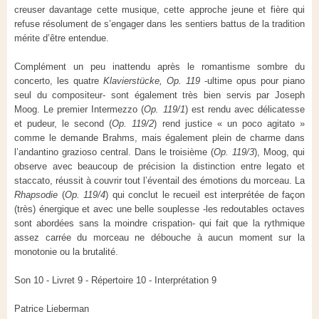
creuser davantage cette musique, cette approche jeune et fière qui
refuse résolument de s’engager dans les sentiers battus de la tradition
mérite d’être entendue.
Complément un peu inattendu après le romantisme sombre du
concerto, les quatre
Klavierstücke, Op. 119
-ultime opus pour piano
seul du compositeur- sont également très bien servis par Joseph
Moog. Le premier Intermezzo (
Op. 119/1
) est rendu avec délicatesse
et pudeur, le second (
Op. 119/2
) rend justice « un poco agitato »
comme le demande Brahms, mais également plein de charme dans
l’andantino grazioso central. Dans le troisième (
Op. 119/3
), Moog, qui
observe avec beaucoup de précision la distinction entre legato et
staccato, réussit à couvrir tout l’éventail des émotions du morceau. La
Rhapsodie
(
Op. 119/4
) qui conclut le recueil est interprétée de façon
(très) énergique et avec une belle souplesse -les redoutables octaves
sont abordées sans la moindre crispation- qui fait que la rythmique
assez carrée du morceau ne débouche à aucun moment sur la
monotonie ou la brutalité.
Son 10 - Livret 9 - Répertoire 10 - Interprétation 9
Patrice Lieberman