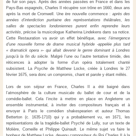
de fuir son pays. Après des années passées en France et dans les
Pays-Bas espagnols, Charles II récupère son trône en 1660, deux ans
après la mort de Cromwell. Une ère nouvelle commence :
après des
années d’interdiction puritaine des représentations théâtrales, les
salles de spectacles londoniennes purent enfin reprendre leurs
activités
, précise la musicologue Katherina Lindekens dans sa notice.
Cette Restauration va avoir un effet bénéfique, avec
l’émergence
d’une nouvelle forme de drame musical hybride -appelée plus tard
« dramatick opera »- qui allait devenir le genre dominant à Londres
jusqu’à la fin du siècle.
Malgré l’une ou l’autre tentative timide, des
réticences à adopter la forme d’un opéra totalement chanté
subsistent. La
Psyche
de Matthew Locke, créée à Londres le 27
février 1675, sera donc un compromis, chant et parole y étant mêlés.
Lors de son séjour en France, Charles II a été baigné dans
l’atmosphère de la culture musicale du ballet de cour et de la
comédie-ballet. Cela l’incite à mettre en place en Angleterre un
ensemble instrumental, à inviter des compositeurs français et à
envoyer à Paris le comédien shakespearien et auteur Thomas
Betterton (c. 1635-1710) qui y a probablement vu, en 1671, les
représentations de la tragédie-ballet
Psyché
de Lully, sur un texte de
Molière, Corneille et Philippe Quinault. Le même sujet va faire le
bonheur de Matthew Locke, devenu compositeur du Roi Charles II à la