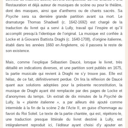
Restauration et déjà auteur de musiques de scène ou pour le théâtre,
dont des masques, ainsi que d’anthems ou de chants sacrés. Sa
Psyche
sera sa dernière grande partition avant sa mort. Le
dramaturge Thomas Shadwell (c. 1642-1692) est chargé de la
traduction du livret qui a servi à Lully, travail qui l’inspire et qu’’il
accomplit presqu’à l’identique de l’original. La musique est confiée à
Locke et à Giovanni Battista Draghi (c. 1640-1708), d’origine italienne,
établi dans les années 1660 en Angleterre, où il passera le reste de
son existence.
Mais, comme l’explique Sébastien Daucé, lorsque le livret, très
détaillé en indications diverses, et une partition sont publiés en 1675,
la partie musicale qui revient à Draghi ne s’y trouve pas. Elle est
hélas, de ce fait, définitivement perdue. On lira la réflexion de Daucé
quant aux solutions adoptées pour la présente reconstitution, la
musique de Draghi ayant été remplacée par des pages de Locke et
d’anonymes du temps. Un extrait de dix minutes de la
Psyché
de
Lully, la «
plainte italienne »,
a par ailleurs été ajouté comme
intermède à la fin de la scène 2 de l’Acte II, en guise d’hommage au
favori du Roi Soleil. Le texte de la partie chantée, qui est, répétons-le,
une traduction presque littérale du livret destiné à Lully, est
intégralement reproduit ici, l’éditeur ayant choisi d’y ajouter en