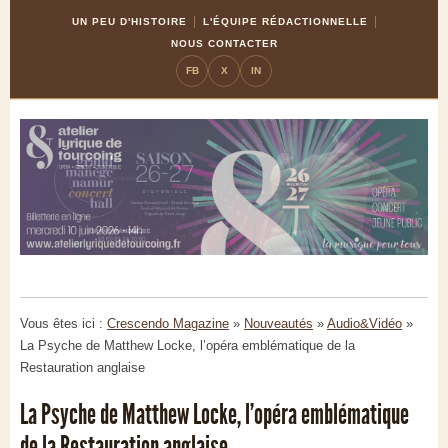
Skip
Aller
UN PEU D'HISTOIRE
L'ÉQUIPE RÉDACTIONNELLE
to
à
NOUS CONTACTER
Content
la
FB
X
IN
navigation
Vous êtes ici :
Crescendo Magazine
»
Nouveautés
»
Audio&Vidéo
»
La Psyche de Matthew Locke, l’opéra emblématique de la
Restauration anglaise
La Psyche de Matthew Locke, l’opéra emblématique
de la Restauration anglaise