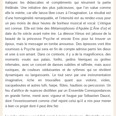
italiques les didascalies et compléments qui résument la partie
théâtrale. Une initiative des plus judicieuses, que l’on salue comme
elle le mérite, car elle laisse libre cours à l’imagination. Le résultat est
d’une homogénéité remarquable, et l’intensité est au rendez-vous pour
un peu moins de deux heures de bonheur musical et vocal. L’intrigue
est connue. Elle est tirée des
Métamorphoses
d’Apulée (
L’Âne d’or)
et
date du IIe siècle avant notre ère. La déesse Vénus est jalouse de la
beauté de la princesse Psyche et envoie Eros pour lui trouver un
époux, mais le messager en tombe amoureux. Des épreuves vont être
soumises à Psyche qui sera en fin de compte admise parmi les dieux
et unie à son amant. Dans ce contexte, il y a de la magnificence, des
moments voués aux palais, forêts, jardins féeriques ou grottes
infernales, avec un concert de danses subtiles et raffinée, mais aussi
rustiques, de couleurs séduisantes et de rythmes qui se révèlent
dynamiques ou languissants. Le tout servi par une instrumentation
imaginative, riche en trouvailles quant aux violons, violes,
sacqueboutes et autres luth, harpe, flûtes, hautbois ou percussion. Un
feu d’artifice de nuances distillées par un Ensemble Correspondances
en grande forme, mené avec vigueur et fougue par Sébastien Daucé,
dont l’investissement comme chef rejoint celui qu’il a mis pour mener
à bien ce projet dont il peut être fier.