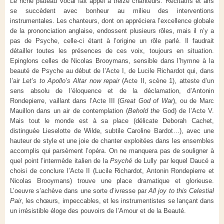
Le riche plateau vocal fait appel à treize chanteurs. Récitatifs et airs
se succèdent avec bonheur au milieu des interventions
instrumentales. Les chanteurs, dont on appréciera l’excellence globale
de la prononciation anglaise, endossent plusieurs rôles, mais il n’y a
pas de Psyche, celle-ci étant à l’origine un rôle parlé. Il faudrait
détailler toutes les présences de ces voix, toujours en situation.
Epinglons celles de Nicolas Brooymans, sensible dans l’hymne à la
beauté de Psyche au début de l’Acte I, de Lucile Richardot qui, dans
l’air
Let’s to Apollo’s Altar now repair
(Acte II, scène 1), atteste d’un
sens absolu de l’éloquence et de la déclamation, d’Antonin
Rondepierre, vaillant dans l’Acte III (
Great God of War
), ou de Marc
Mauillon dans un air de contemplation (
Behold the
God) de l’Acte V.
Mais tout le monde est à sa place (délicate Deborah Cachet,
distinguée Lieselotte de Wilde, subtile Caroline Bardot…), avec une
hauteur de style et une joie de chanter exploitées dans les ensembles
accomplis qui parsèment l’opéra. On ne manquera pas de souligner à
quel point l’intermède italien de la
Psyché
de Lully par lequel Daucé a
choisi de conclure l’Acte II (Lucile Richardot, Antonin Rondepierre et
Nicolas Brooymans) trouve une place dramatique et glorieuse.
L’oeuvre s’achève dans une sorte d’ivresse par
All joy to this Celestial
Pair
, les chœurs, impeccables, et les instrumentistes se lançant dans
un irrésistible éloge des pouvoirs de l’Amour et de la Beauté.