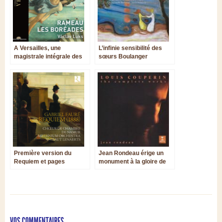
A Versailles, une
L’infinie sensibilité des
magistrale intégrale des
sœurs Boulanger
Boréades de Rameau
Première version du
Jean Rondeau érige un
Requiem et pages
monument à la gloire de
chorales de Fauré : une
Louis Couperin et de son
invitation à l’intimité
époque
VOS COMMENTAIRES