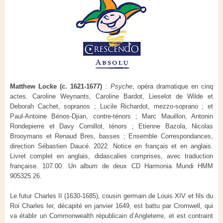
Matthew Locke (c. 1621-1677)
:
Psyche
, opéra dramatique en cinq
actes. Caroline Weynants, Caroline Bardot, Lieselot de Wilde et
Deborah Cachet, sopranos ; Lucile Richardot, mezzo-soprano ; et
Paul-Antoine Bénos-Djian, contre-ténors ; Marc Mauillon, Antonin
Rondepierre et Davy Cornillot, ténors ; Etienne Bazola, Nicolas
Brooymans et Renaud Bres, basses ; Ensemble Correspondances,
direction Sébastien Daucé. 2022. Notice en français et en anglais.
Livret complet en anglais, didascalies comprises, avec traduction
française. 107.00. Un album de deux CD Harmonia Mundi HMM
905325.26.
Le futur Charles II (1630-1685), cousin germain de Louis XIV et fils du
Roi Charles Ier, décapité en janvier 1649, est battu par Cromwell, qui
va établir un Commonwealth républicain d’Angleterre, et est contraint