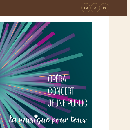
FB
X
IN