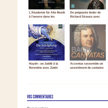
L'Akademie für Alte Musik
De poignants lieder de
à l'oeuvre dans les
Richard Strauss avec
Cantates de Bach
Diana Damrau, Mariss
Jansons et Helmut
Deutsch
Haydn : un Jubilé à la
Accentus rassemble un
florentine avec Zubin
assortiment de cantates
Mehta
de Bach par trois
valeureuses équipes
allemandes
VOS COMMENTAIRES