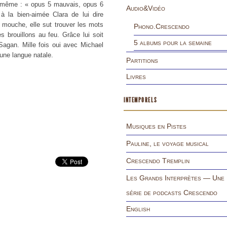
i-même : « opus 5 mauvais, opus 6
Audio&Vidéo
 à la bien-aimée Clara de lui dire
 mouche, elle sut trouver les mots
Phono.Crescendo
es brouillons au feu. Grâce lui soit
5 albums pour la semaine
Sagan. Mille fois oui avec Michael
 une langue natale.
Partitions
Livres
INTEMPORELS
Musiques en Pistes
Pauline, le voyage musical
Crescendo Tremplin
Les Grands Interprètes — Une
série de podcasts Crescendo
English