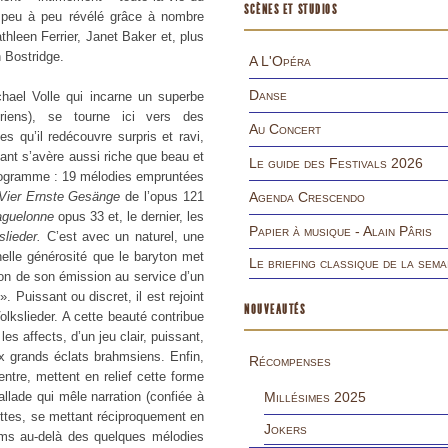
SCÈNES ET STUDIOS
é peu à peu révélé grâce à nombre
thleen Ferrier, Janet Baker et, plus
 Bostridge.
A L'Opéra
Danse
hael Volle qui incarne un superbe
iens), se tourne ici vers des
Au Concert
es qu’il redécouvre surpris et ravi,
llant s’avère aussi riche que beau et
Le guide des Festivals 2026
 programme : 19 mélodies empruntées
Vier Ernste Gesänge
de l’opus 121
Agenda Crescendo
guelonne
opus 33 et, le dernier, les
Papier à musique - Alain Pâris
slieder.
C’est avec un naturel, une
rnelle générosité que le baryton met
Le briefing classique de la sema
on de son émission au service d’un
». Puissant ou discret, il est rejoint
NOUVEAUTÉS
olkslieder. A cette beauté contribue
es affects, d’un jeu clair, puissant,
x grands éclats brahmsiens. Enfin,
Récompenses
ntre, mettent en relief cette forme
allade qui mêle narration (confiée à
Millésimes 2025
ettes, se mettant réciproquement en
Jokers
rahms au-delà des quelques mélodies