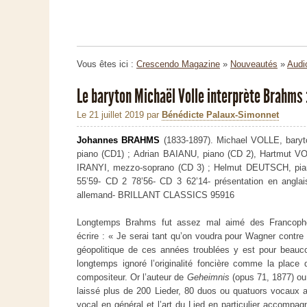
Vous êtes ici :
Crescendo Magazine
»
Nouveautés
»
Audi
Le baryton Michaël Volle interprète Brahms 
Le 21 juillet 2019
par
Bénédicte Palaux-Simonnet
Johannes BRAHMS
(1833-1897).
Michael VOLLE, bary
piano (CD1) ;
Adrian BAIANU, piano (CD 2),
Hartmut VO
IRANYI, mezzo-soprano (CD 3) ;
Helmut DEUTSCH, pia
55’59- CD 2 78’56- CD 3 62’14- présentation en anglai
allemand- BRILLANT CLASSICS 95916
Longtemps Brahms fut assez mal aimé des Francophon
écrire : « Je serai tant qu’on voudra pour Wagner contre 
géopolitique de ces années troublées y est pour beau
longtemps ignoré l’originalité foncière comme la place
compositeur. Or l’auteur de
Geheimnis
(opus 71, 1877) o
laissé plus de 200 Lieder, 80 duos ou quatuors vocaux av
vocal en général et l’art du Lied en particulier accompag