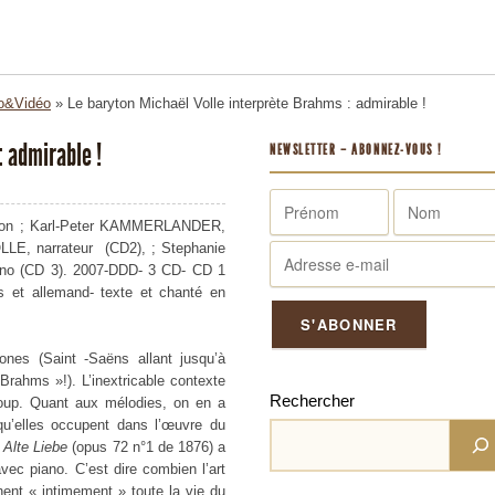
o&Vidéo
»
Le baryton Michaël Volle interprète Brahms : admirable !
: admirable !
NEWSLETTER – ABONNEZ-VOUS !
ton ;
Karl-Peter KAMMERLANDER,
LLE, narrateur (CD2), ;
Stephanie
no (CD 3).
2007-DDD- 3 CD- CD 1
s et allemand- texte et chanté en
es (Saint -Saëns allant jusqu’à
Brahms »!). L’inextricable contexte
Rechercher
coup. Quant aux mélodies, on en a
 qu’elles occupent dans l’œuvre du
u
Alte Liebe
(opus 72 n°1 de 1876) a
ec piano. C’est dire combien l’art
nent « intimement » toute la vie du