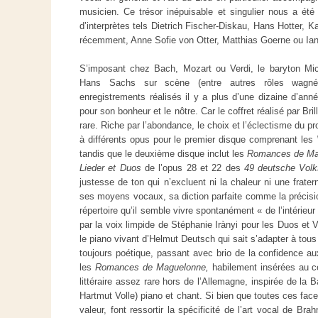
musicien. Ce trésor inépuisable et singulier nous a ét
d’interprètes tels Dietrich Fischer-Diskau, Hans Hotter, Ka
récemment, Anne Sofie von Otter, Matthias Goerne ou Ian
S’imposant chez Bach, Mozart ou Verdi, le baryton Mic
Hans Sachs sur scène (entre autres rôles wagnér
enregistrements réalisés il y a plus d’une dizaine d’anné
pour son bonheur et le nôtre. Car le coffret réalisé par Bri
rare. Riche par l’abondance, le choix et l’éclectisme du
à différents opus pour le premier disque comprenant les
tandis que le deuxième disque inclut les
Romances de Ma
Lieder et Duos
de l’opus 28 et 22 des
49 deutsche Volk
justesse de ton qui n’excluent ni la chaleur ni une frate
ses moyens vocaux, sa diction parfaite comme la précisi
répertoire qu’il semble vivre spontanément « de l’intérieur 
par la voix limpide de Stéphanie Irànyi pour les Duos et V
le piano vivant d’Helmut Deutsch qui sait s’adapter à tous l
toujours poétique, passant avec brio de la confidence au
les
Romances de Maguelonne,
habilement insérées au ce
littéraire assez rare hors de l’Allemagne, inspirée de la B
Hartmut Volle) piano et chant. Si bien que toutes ces fac
valeur, font ressortir la spécificité de l’art vocal de B