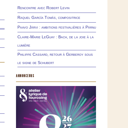
Rencontre avec Robert Levin
Raquel García Tomás, compositrice
Paavo Järvi : ambitions festivalières à Pärnu
Claire-Marie LeGuay : Bach, de la joie à la
lumière
Philippe Cassard, retour à Gerberoy sous
le signe de Schubert
ANNONCEURS