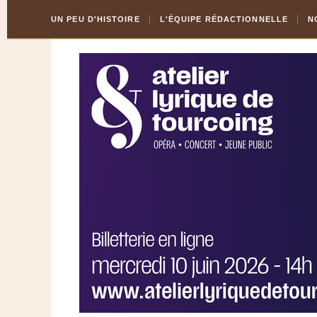
Skip
Aller
UN PEU D'HISTOIRE
L'ÉQUIPE RÉDACTIONNELLE
N
to
à
Content
la
navigation