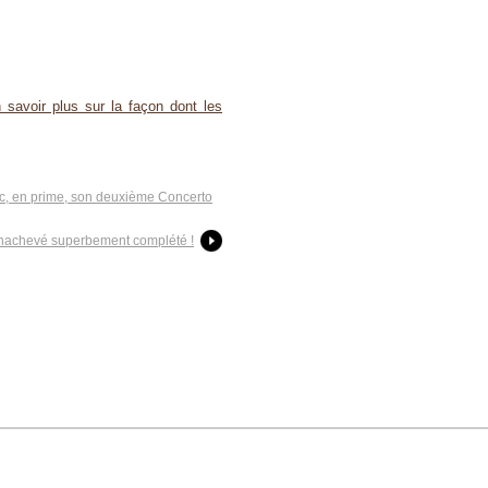
 savoir plus sur la façon dont les
ec, en prime, son deuxième Concerto
inachevé superbement complété !