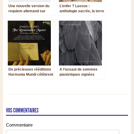
Une nouvelle version du
L’enfer ? Lassus :
requiem allemand sur
anthologie sacrée, la terre
instruments d'époque !
vue du Ciel par la
Cappella d’Amsterdam
De précieuses rééditions
A l’assaut de sommes
Harmonia Mundi célèbrent
pianistiques signées
les 500 ans de Josquin
Messiaen
Desprez
VOS COMMENTAIRES
Commentaire