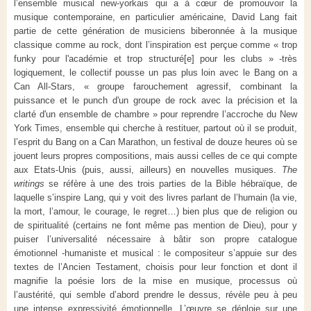
l’ensemble musical new-yorkais qui a à cœur de promouvoir la
musique contemporaine, en particulier américaine, David Lang fait
partie de cette génération de musiciens biberonnée à la musique
classique comme au rock, dont l’inspiration est perçue comme « trop
funky pour l'académie et trop structuré[e] pour les clubs » -très
logiquement, le collectif pousse un pas plus loin avec le Bang on a
Can All-Stars, « groupe farouchement agressif, combinant la
puissance et le punch d'un groupe de rock avec la précision et la
clarté d'un ensemble de chambre » pour reprendre l’accroche du New
York Times, ensemble qui cherche à restituer, partout où il se produit,
l’esprit du Bang on a Can Marathon, un festival de douze heures où se
jouent leurs propres compositions, mais aussi celles de ce qui compte
aux Etats-Unis (puis, aussi, ailleurs) en nouvelles musiques.
The
writings
se réfère à une des trois parties de la Bible hébraïque, de
laquelle s’inspire Lang, qui y voit des livres parlant de l’humain (la vie,
la mort, l’amour, le courage, le regret…) bien plus que de religion ou
de spiritualité (certains ne font même pas mention de Dieu), pour y
puiser l’universalité nécessaire à bâtir son propre catalogue
émotionnel -
humaniste et musical : le compositeur s’appuie sur des
textes de l’Ancien Testament, choisis pour leur fonction et dont il
magnifie la poésie lors de la mise en musique, processus où
l’austérité, qui semble d’abord prendre le dessus, révèle peu à peu
une intense expressivité émotionnelle. L’œuvre se déploie sur une