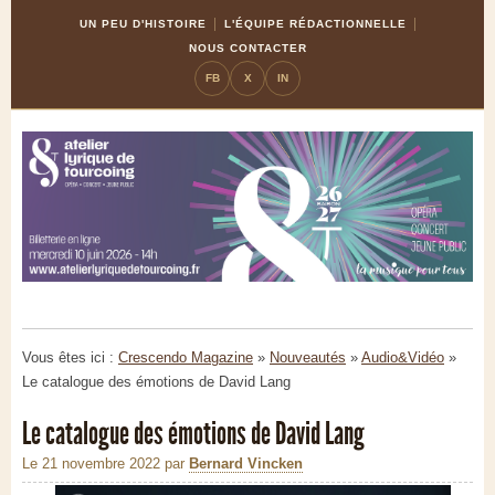
Skip
Aller
UN PEU D'HISTOIRE
L'ÉQUIPE RÉDACTIONNELLE
to
à
NOUS CONTACTER
Content
la
FB
X
IN
navigation
Vous êtes ici :
Crescendo Magazine
»
Nouveautés
»
Audio&Vidéo
»
Le catalogue des émotions de David Lang
Le catalogue des émotions de David Lang
Le 21 novembre 2022
par
Bernard Vincken