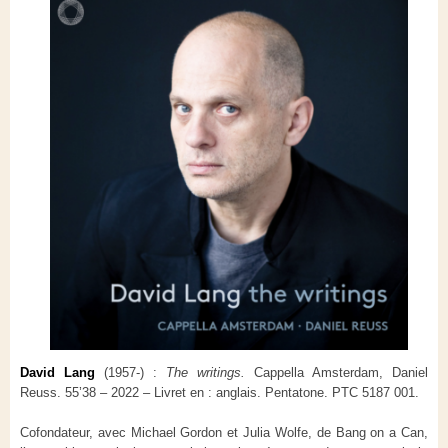
David Lang
(1957-) :
The writings.
Cappella Amsterdam, Daniel
Reuss. 55’38 – 2022 – Livret en : anglais. Pentatone. PTC 5187 001.
Cofondateur, avec Michael Gordon et Julia Wolfe, de Bang on a Can,