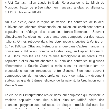
« Ubi Caritas, Italian Laude in Early Renaissance ». Le Miroir de
Musique. Texte de présentation en français, anglais et allemand.
1H.11.36. Ricercar RIC486
Au XVe siècle, dans la région de Venise, les confréries de laudesi
cultivent des chantes dévotionnels en italien qui combinent ferveur
populaire et héritage des chansons franco-flamandes. Souvent
d’inspiration franciscaines, ces chants sont composés sur des textes
italiens. On les retrouve dans les deux recueils publiés à Venise en
107 et 1508 par Ottaviano Petrucci ainsi que dans d’autres manuscrits
conservés à Udine ou, comme le Codex Grey, au Cap en Afrique du
sud. Dans tous les cas ces œuvres témoignent d’une ferveur très
populaire : elles étaient chantées au sein des confréries religieuses
dénommées « Scuole Grandi » mais aussi ex extérieur lors de
processions ou de rencontres entre Scuole. Bien que souvent
composées sur de musiques profanes, ces « contrafacta » évoquent
surtout les grands thèmes religieux de la nativité, la Crucifixion ou la
Vierge Marie.
La clé de leur interprétation réside dans leur souplesse qui récupère la
tradition populaire sans rien oublier d’un art raffiné hérité des
chansons polyphoniques utilisées. Le disque introduit d’ailleurs les