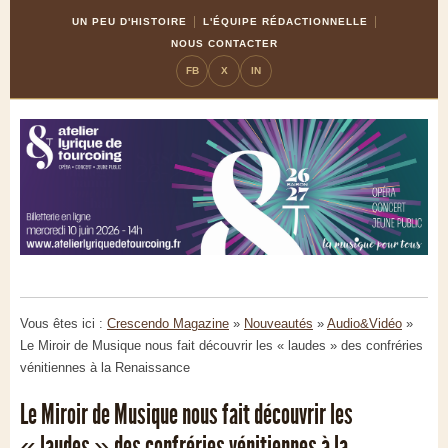
Skip
Aller
UN PEU D'HISTOIRE
L'ÉQUIPE RÉDACTIONNELLE
to
à
NOUS CONTACTER
Content
la
FB
X
IN
navigation
Vous êtes ici :
Crescendo Magazine
»
Nouveautés
»
Audio&Vidéo
»
Le Miroir de Musique nous fait découvrir les « laudes » des confréries
vénitiennes à la Renaissance
Le Miroir de Musique nous fait découvrir les
« laudes » des confréries vénitiennes à la