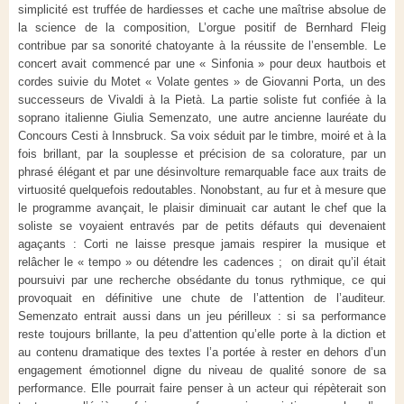
simplicité est truffée de hardiesses et cache une maîtrise absolue de
la science de la composition, L’orgue positif de Bernhard Fleig
contribue par sa sonorité chatoyante à la réussite de l’ensemble. Le
concert avait commencé par une « Sinfonia » pour deux hautbois et
cordes suivie du Motet « Volate gentes » de Giovanni Porta, un des
successeurs de Vivaldi à la Pietà. La partie soliste fut confiée à la
soprano italienne Giulia Semenzato, une autre ancienne lauréate du
Concours Cesti à Innsbruck. Sa voix séduit par le timbre, moiré et à la
fois brillant, par la souplesse et précision de sa colorature, par un
phrasé élégant et par une désinvolture remarquable face aux traits de
virtuosité quelquefois redoutables. Nonobstant, au fur et à mesure que
le programme avançait, le plaisir diminuait car autant le chef que la
soliste se voyaient entravés par de petits défauts qui devenaient
agaçants : Corti ne laisse presque jamais respirer la musique et
relâcher le « tempo » ou détendre les cadences ; on dirait qu’il était
poursuivi par une recherche obsédante du tonus rythmique, ce qui
provoquait en définitive une chute de l’attention de l’auditeur.
Semenzato entrait aussi dans un jeu périlleux : si sa performance
reste toujours brillante, la peu d’attention qu’elle porte à la diction et
au contenu dramatique des textes l’a portée à rester en dehors d’un
engagement émotionnel digne du niveau de qualité sonore de sa
performance. Elle pourrait faire penser à un acteur qui répèterait son