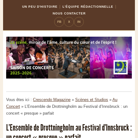
Skip
Aller
UN PEU D'HISTOIRE
L'ÉQUIPE RÉDACTIONNELLE
to
à
NOUS CONTACTER
Content
la
FB
X
IN
navigation
Vous êtes ici :
Crescendo Magazine
»
Scènes et Studios
»
Au
Concert
»
L’Ensemble de Drottningholm au Festival d’Innsbruck : un
concert « presque » parfait
L’Ensemble de Drottningholm au Festival d’Innsbruck :
un concert « presque » parfait