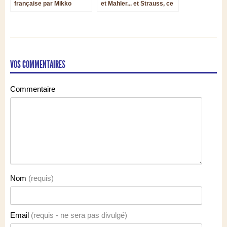
française par Mikko
et Mahler... et Strauss, ce
Franck à la Philharmonie
héros
du Luxembourg
VOS COMMENTAIRES
Commentaire
Nom
(requis)
Email
(requis - ne sera pas divulgé)