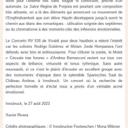
texte pour l’énième fois sans fougue ni conviction, proche d’un
automate. Le
Salve Regina
de Porpora est pourtant une composition
très attirante, on a là des éléments qui annoncent ce mouvement de
l’Empfindsamkeit que son élève Haydn développera jusqu’à ouvrir le
chemin aux élans des romantiques : utilisation soignée des septièmes
ou du chromatisme à des moments-clés des inflexions émotionnelles.
Le
Concerto RV 535
de Vivaldi pour deux hautbois a relevé l’intérêt
car les solistes Rodrigo Gutiérrez et Miriam Jorde Hompanera l’ont
défendu avec brio et enthousiasme. Pour clôturer la soirée, le Motet
« Cessate irae furores » d’Andrea Bernasconi revient sur tous ces
aspects de brillance, virtuosité et tonus rythmique. Sans autre
nouveauté, si ce n’est le plaisir d’écouter un excellent groupe avec
des instruments d’époque dans la splendide Spanisches Saal du
Château Ambras à Innsbruck. Un concert où la recherche de
perfection formelle et d’éclat nous a privés d’un véritable acmé
émotionnel.
Innsbruck, le 27 août 2023
Xavier Rivera
Crédits photographiques : © Innsbrucker Festwochen / Mona Wibmer