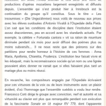
productions d’opéras mozartiens largement enregistrés et diffusés
depuis. L’ensemble qui s’est produit hier à Innsbruck est la
continuation du groupe qu’il constitua. Sous le titre « Les
insoumises » (Die Ungezähmten) nous voilà de nouveau aux prises
avec les élèves surdouées d’Antonio Vivaldi à l’Ospedale della Pietà.
L’on sait que les conditions de discipline dans l’institution étaient
assez draconiennes, peu en accord avec les standards actuels. Par
exemple, la célèbre « Fortunata cantora » vit sa ration de nourriture
diminuée pendant six mois pour avoir diffusé des poèmes plus ou
moins subversifs… Il ne nous reste que des prénoms sur des
partitions pour rendre honneur à l’histoire de ces femmes : Anna
Maria, Apollonia, Chiaretta, Prudenza. L’institution leur faisait vivre et
les éduquait, mais la reconnaissance sociale qu’un nom ou une lignée
pouvaient alors donner ne venait que si elles faisaient plus tard un
mariage plus ou moins réussi.
En revanche, les compositeurs engagés par l’Ospedale écrivaient
pour ces virtuoses de la voix ou de leurs instruments avec un plaisir
évident, d’où l’hommage que l’ensemble suédois a voulu leur rendre.
Francesco Corti dirige le groupe avec conviction, nerf et autorité et sa
virtuosité au clavier est plus que remarquable pendant son exécution
de la fascinante
Sonate en Ut majeur RV 779
, dont l’apparente