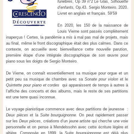
funèbres
, Op 39 n°2 Le Glas,
Silhouette
d’enfants,
Op.43. Sergio Monteiro. 2020.
Livret en anglais et français. 59’59
En 2020, les 150 de la naissance de
Louis Vierne sont passés complètement
inaperçus ! Certes, la pandémie a mis à mal pas mal de projets, mais
au final, même le front discographique était des plus calmes. Dans ce
contexte, on accueille avec bienveillance cette nouvelle parution,
première étape d’une intégrale discographique de son œuvre pour
piano sous les doigts de Sergio Monteiro.
De Vierne, on connaît essentiellement sa musique pour orgue et un
petit peu sa musique de chambre avec sa
Sonate pour violon
et le
Quintette pour piano et cordes
qui apparaissent de temps à autres à
l’affiche des concerts et des albums, mais le reste de ses partitions
est une terre quasi inconnue.
Le voyage pianistique commence avec deux partitions de jeunesse :
Deux pièces
et la
Suite bourguignonne.
On peut rapidement passer
sur les
Deux pièces
, créations d’un jeune artiste qui cherche une voie
personnelle et on pense à Mendelssohn avec cette écriture légère et
altière. Composée en 1899, la
Suite bourguignonne
est déjà plus