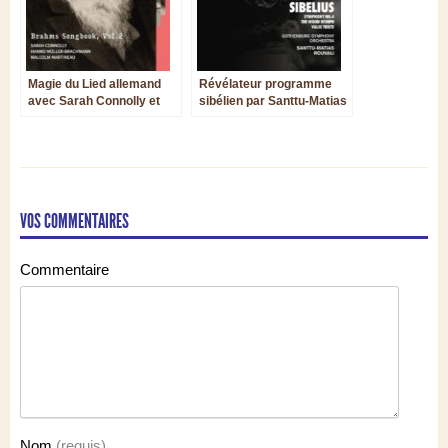
Magie du Lied allemand
Révélateur programme
avec Sarah Connolly et
sibélien par Santtu-Matias
Hanno Müller-Brachmann
Rouvali, qui souffle le
chaud sur le froid
VOS COMMENTAIRES
Commentaire
Nom
(requis)