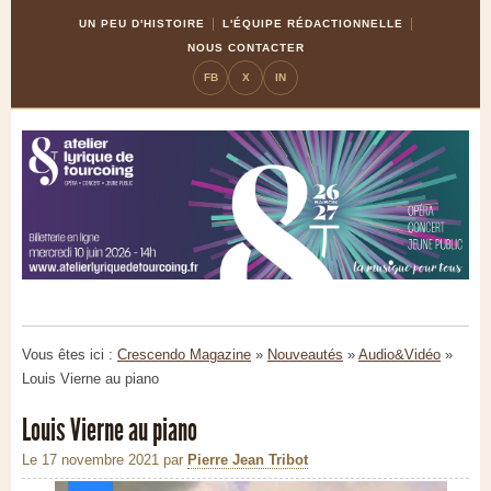
Skip
Aller
UN PEU D'HISTOIRE
L'ÉQUIPE RÉDACTIONNELLE
to
à
NOUS CONTACTER
Content
la
FB
X
IN
navigation
Vous êtes ici :
Crescendo Magazine
»
Nouveautés
»
Audio&Vidéo
»
Louis Vierne au piano
Louis Vierne au piano
Le 17 novembre 2021
par
Pierre Jean Tribot