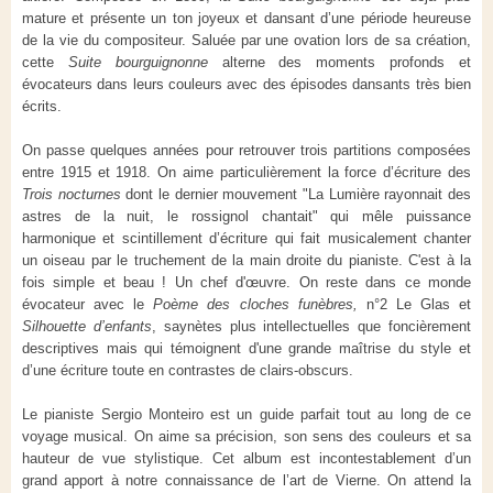
mature et présente un ton joyeux et dansant d’une période heureuse
de la vie du compositeur. Saluée par une ovation lors de sa création,
cette
Suite bourguignonne
alterne des moments profonds et
évocateurs dans leurs couleurs avec des épisodes dansants très bien
écrits.
On passe quelques années pour retrouver trois partitions composées
entre 1915 et 1918. On aime particulièrement la force d’écriture des
Trois nocturnes
dont le dernier mouvement "La Lumière rayonnait des
astres de la nuit, le rossignol chantait" qui mêle puissance
harmonique et scintillement d’écriture qui fait musicalement chanter
un oiseau par le truchement de la main droite du pianiste. C'est à la
fois simple et beau ! Un chef d'œuvre. On reste dans ce monde
évocateur avec le
Poème des cloches funèbres,
n°2 Le Glas et
Silhouette d’enfants
, saynètes plus intellectuelles que foncièrement
descriptives mais qui témoignent d'une grande maîtrise du style et
d’une écriture toute en contrastes de clairs-obscurs.
Le pianiste Sergio Monteiro est un guide parfait tout au long de ce
voyage musical. On aime sa précision, son sens des couleurs et sa
hauteur de vue stylistique. Cet album est incontestablement d’un
grand apport à notre connaissance de l’art de Vierne. On attend la