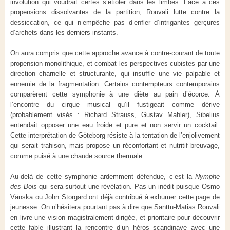
involution qui voudrait certes s’étioler dans les limbes. Face à ces
propensions dissolvantes de la partition, Rouvali lutte contre la
dessiccation, ce qui n’empêche pas d’enfler d’intrigantes gerçures
d’archets dans les derniers instants.
On aura compris que cette approche avance à contre-courant de toute
propension monolithique, et combat les perspectives cubistes par une
direction charnelle et structurante, qui insuffle une vie palpable et
ennemie de la fragmentation. Certains contempteurs contemporains
comparèrent cette symphonie à une diète au pain d’écorce. À
l’encontre du cirque musical qu’il fustigeait comme dérive
(probablement visés : Richard Strauss, Gustav Mahler), Sibelius
entendait opposer une eau froide et pure et non servir un cocktail.
Cette interprétation de Göteborg résiste à la tentation de l’enjolivement
qui serait trahison, mais propose un réconfortant et nutritif breuvage,
comme puisé à une chaude source thermale.
Au-delà de cette symphonie ardemment défendue, c’est la
Nymphe
des Bois
qui sera surtout une révélation. Pas un inédit puisque Osmo
Vänska ou John Storgård ont déjà contribué à exhumer cette page de
jeunesse. On n’hésitera pourtant pas à dire que Santtu-Matias Rouvali
en livre une vision magistralement dirigée, et prioritaire pour découvrir
cette fable illustrant la rencontre d’un héros scandinave avec une