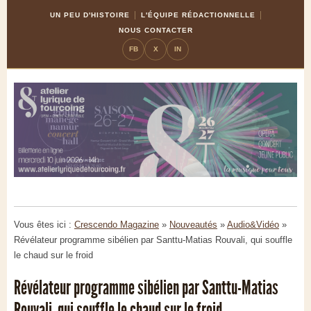
Skip
Aller
UN PEU D'HISTOIRE
L'ÉQUIPE RÉDACTIONNELLE
to
à
NOUS CONTACTER
Content
la
FB
X
IN
navigation
Vous êtes ici :
Crescendo Magazine
»
Nouveautés
»
Audio&Vidéo
»
Révélateur programme sibélien par Santtu-Matias Rouvali, qui souffle
le chaud sur le froid
Révélateur programme sibélien par Santtu-Matias
Rouvali, qui souffle le chaud sur le froid