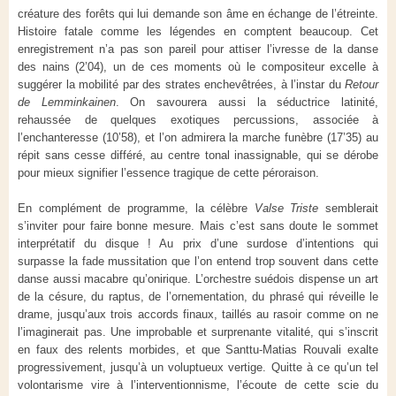
créature des forêts qui lui demande son âme en échange de l’étreinte.
Histoire fatale comme les légendes en comptent beaucoup. Cet
enregistrement n’a pas son pareil pour attiser l’ivresse de la danse
des nains (2’04), un de ces moments où le compositeur excelle à
suggérer la mobilité par des strates enchevêtrées, à l’instar du
Retour
de Lemminkainen
. On savourera aussi la séductrice latinité,
rehaussée de quelques exotiques percussions, associée à
l’enchanteresse (10’58), et l’on admirera la marche funèbre (17’35) au
répit sans cesse différé, au centre tonal inassignable, qui se dérobe
pour mieux signifier l’essence tragique de cette péroraison.
En complément de programme, la célèbre
Valse Triste
semblerait
s’inviter pour faire bonne mesure. Mais c’est sans doute le sommet
interprétatif du disque ! Au prix d’une surdose d’intentions qui
surpasse la fade mussitation que l’on entend trop souvent dans cette
danse aussi macabre qu’onirique. L’orchestre suédois dispense un art
de la césure, du raptus, de l’ornementation, du phrasé qui réveille le
drame, jusqu’aux trois accords finaux, taillés au rasoir comme on ne
l’imaginerait pas. Une improbable et surprenante vitalité, qui s’inscrit
en faux des relents morbides, et que Santtu-Matias Rouvali exalte
progressivement, jusqu’à un voluptueux vertige. Quitte à ce qu’un tel
volontarisme vire à l’interventionnisme, l’écoute de cette scie du