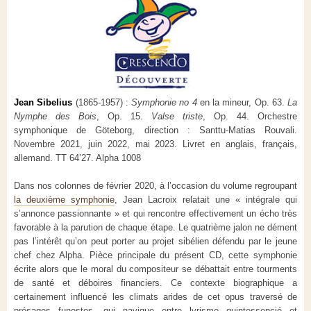
Jean Sibelius
(1865-1957) :
Symphonie no 4
en la mineur, Op. 63.
La
Nymphe des Bois
, Op. 15.
Valse triste
, Op. 44. Orchestre
symphonique de Göteborg, direction : Santtu-Matias Rouvali.
Novembre 2021, juin 2022, mai 2023. Livret en anglais, français,
allemand. TT 64’27. Alpha 1008
Dans nos colonnes de février 2020, à l’occasion du volume regroupant
la deuxième symphonie
, Jean Lacroix relatait une « intégrale qui
s’annonce passionnante » et qui rencontre effectivement un écho très
favorable à la parution de chaque étape. Le quatrième jalon ne dément
pas l’intérêt qu’on peut porter au projet sibélien défendu par le jeune
chef chez Alpha. Pièce principale du présent CD, cette symphonie
écrite alors que le moral du compositeur se débattait entre tourments
de santé et déboires financiers. Ce contexte biographique a
certainement influencé les climats arides de cet opus traversé de
présages funestes, qui navigue entre lyrisme quintessencié et