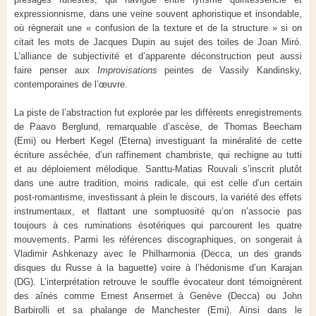
expressionnisme, dans une veine souvent aphoristique et insondable,
où règnerait une « confusion de la texture et de la structure » si on
citait les mots de Jacques Dupin au sujet des toiles de Joan Miró.
L’alliance de subjectivité et d’apparente déconstruction peut aussi
faire penser aux
Improvisations
peintes de Vassily Kandinsky,
contemporaines de l’œuvre.
La piste de l’abstraction fut explorée par les différents enregistrements
de Paavo Berglund, remarquable d’ascèse, de Thomas Beecham
(Emi) ou Herbert Kegel (Eterna) investiguant la minéralité de cette
écriture asséchée, d’un raffinement chambriste, qui rechigne au tutti
et au déploiement mélodique. Santtu-Matias Rouvali s’inscrit plutôt
dans une autre tradition, moins radicale, qui est celle d’un certain
post-romantisme, investissant à plein le discours, la variété des effets
instrumentaux, et flattant une somptuosité qu’on n’associe pas
toujours à ces ruminations ésotériques qui parcourent les quatre
mouvements. Parmi les références discographiques, on songerait à
Vladimir Ashkenazy avec le Philharmonia (Decca, un des grands
disques du Russe à la baguette) voire à l’hédonisme d’un Karajan
(DG). L’interprétation retrouve le souffle évocateur dont témoignèrent
des aînés comme Ernest Ansermet à Genève (Decca) ou John
Barbirolli et sa phalange de Manchester (Emi). Ainsi dans le