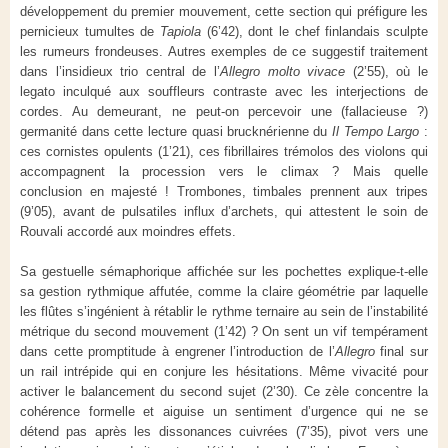
développement du premier mouvement, cette section qui préfigure les
pernicieux tumultes de
Tapiola
(6’42), dont le chef finlandais sculpte
les rumeurs frondeuses. Autres exemples de ce suggestif traitement
dans l’insidieux trio central de l’
Allegro molto vivace
(2’55), où le
legato inculqué aux souffleurs contraste avec les interjections de
cordes. Au demeurant, ne peut-on percevoir une (fallacieuse ?)
germanité dans cette lecture quasi brucknérienne du
Il Tempo Largo
:
ces cornistes opulents (1’21), ces fibrillaires trémolos des violons qui
accompagnent la procession vers le climax ? Mais quelle
conclusion en majesté ! Trombones, timbales prennent aux tripes
(9’05), avant de pulsatiles influx d’archets, qui attestent le soin de
Rouvali accordé aux moindres effets.
Sa gestuelle sémaphorique affichée sur les pochettes explique-t-elle
sa gestion rythmique affutée, comme la claire géométrie par laquelle
les flûtes s’ingénient à rétablir le rythme ternaire au sein de l’instabilité
métrique du second mouvement (1’42) ? On sent un vif tempérament
dans cette promptitude à engrener l’introduction de l’
Allegro
final sur
un rail intrépide qui en conjure les hésitations. Même vivacité pour
activer le balancement du second sujet (2’30). Ce zèle concentre la
cohérence formelle et aiguise un sentiment d’urgence qui ne se
détend pas après les dissonances cuivrées (7’35), pivot vers une