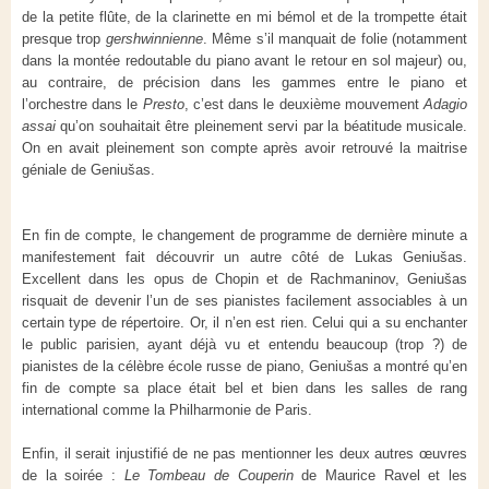
de la petite flûte, de la clarinette en mi bémol et de la trompette était
presque trop
gershwinnienne
. Même s’il manquait de folie (notamment
dans la montée redoutable du piano avant le retour en sol majeur) ou,
au contraire, de précision dans les gammes entre le piano et
l’orchestre dans le
Presto
, c’est dans le deuxième mouvement
Adagio
assai
qu’on souhaitait être pleinement servi par la béatitude musicale.
On en avait pleinement son compte après avoir retrouvé la maitrise
géniale de Geniušas.
En fin de compte, le changement de programme de dernière minute a
manifestement fait découvrir un autre côté de Lukas Geniušas.
Excellent dans les opus de Chopin et de Rachmaninov, Geniušas
risquait de devenir l’un de ses pianistes facilement associables à un
certain type de répertoire. Or, il n’en est rien. Celui qui a su enchanter
le public parisien, ayant déjà vu et entendu beaucoup (trop ?) de
pianistes de la célèbre école russe de piano, Geniušas a montré qu’en
fin de compte sa place était bel et bien dans les salles de rang
international comme la Philharmonie de Paris.
Enfin, il serait injustifié de ne pas mentionner les deux autres œuvres
de la soirée :
Le Tombeau de Couperin
de Maurice Ravel et les