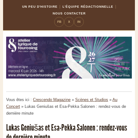
Skip
Aller
UN PEU D'HISTOIRE
L'ÉQUIPE RÉDACTIONNELLE
to
à
NOUS CONTACTER
Content
la
FB
X
IN
navigation
Vous êtes ici :
Crescendo Magazine
»
Scènes et Studios
»
Au
Concert
»
Lukas Geniušas et Esa-Pekka Salonen : rendez-vous de
dernière minute
Lukas Geniušas et Esa-Pekka Salonen : rendez-vous
de dernière minute