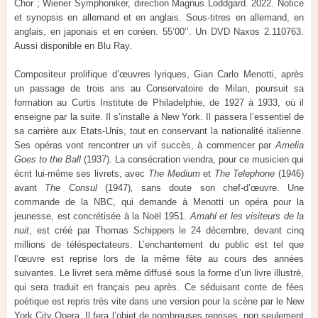
Chor ; Wiener Symphoniker, direction Magnus Loddgard. 2022. Notice
et synopsis en allemand et en anglais. Sous-titres en allemand, en
anglais, en japonais et en coréen. 55’00’’. Un DVD Naxos 2.110763.
Aussi disponible en Blu Ray.
Compositeur prolifique d’œuvres lyriques, Gian Carlo Menotti, après
un passage de trois ans au Conservatoire de Milan, poursuit sa
formation au Curtis Institute de Philadelphie, de 1927 à 1933, où il
enseigne par la suite. Il s’installe à New York. Il passera l’essentiel de
sa carrière aux Etats-Unis, tout en conservant la nationalité italienne.
Ses opéras vont rencontrer un vif succès, à commencer par
Amelia
Goes to the Ball
(1937). La consécration viendra, pour ce musicien qui
écrit lui-même ses livrets, avec
The Medium
et
The Telephone
(1946)
avant
The Consul
(1947)
,
sans doute son chef-d’œuvre. Une
commande de la NBC, qui demande à Menotti un opéra pour la
jeunesse, est concrétisée à la Noël 1951.
Amahl et les visiteurs de la
nuit
, est créé par Thomas Schippers le 24 décembre, devant cinq
millions de téléspectateurs. L’enchantement du public est tel que
l’œuvre est reprise lors de la même fête au cours des années
suivantes. Le livret sera même diffusé sous la forme d’un livre illustré,
qui sera traduit en français peu après. Ce séduisant conte de fées
poétique est repris très vite dans une version pour la scène par le New
York City Opera. Il fera l’objet de nombreuses reprises, non seulement