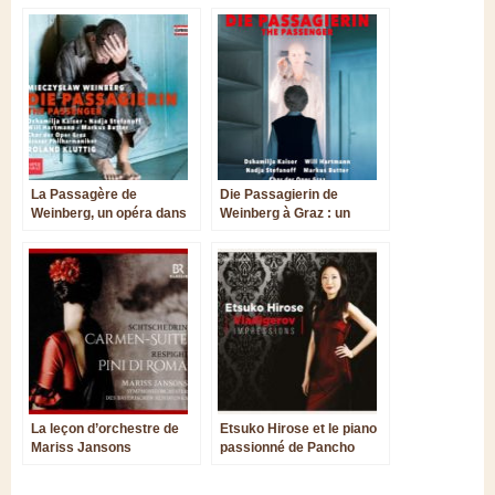
La Passagère de
Die Passagierin de
Weinberg, un opéra dans
Weinberg à Graz : un
l’ombre funeste
bouleversant choc
d’Auschwitz
émotionnel sur DVD
La leçon d’orchestre de
Etsuko Hirose et le piano
Mariss Jansons
passionné de Pancho
Vladigerov