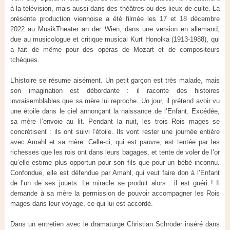
à la télévision, mais aussi dans des théâtres ou des lieux de culte. La
présente production viennoise a été filmée les 17 et 18 décembre
2022 au MusikTheater an der Wien, dans une version en allemand,
due au musicologue et critique musical Kurt Honolka (1913-1988), qui
a fait de même pour des opéras de Mozart et de compositeurs
tchèques.
L’histoire se résume aisément. Un petit garçon est très malade, mais
son imagination est débordante : il raconte des histoires
invraisemblables que sa mère lui reproche. Un jour, il prétend avoir vu
une étoile dans le ciel annonçant la naissance de l’Enfant. Excédée,
sa mère l’envoie au lit. Pendant la nuit, les trois Rois mages se
concrétisent : ils ont suivi l’étoile. Ils vont rester une journée entière
avec Amahl et sa mère. Celle-ci, qui est pauvre, est tentée par les
richesses que les rois ont dans leurs bagages, et tente de voler de l’or
qu’elle estime plus opportun pour son fils que pour un bébé inconnu.
Confondue, elle est défendue par Amahl, qui veut faire don à l’Enfant
de l’un de ses jouets. Le miracle se produit alors : il est guéri ! Il
demande à sa mère la permission de pouvoir accompagner les Rois
mages dans leur voyage, ce qui lui est accordé.
Dans un entretien avec le dramaturge Christian Schröder inséré dans