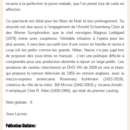
incarne à la perfection le jeune malade, que l’on prend tout de suite en
affection.
Ce spectacle est idéal pour les fêtes de Noël et leur prolongement. Sa
réussite est due aussi à l’engagement de l’Arnold Schoenberg Choir et
des Wiener Symphoniker, que le chef norvégien Magnus Loddgard
(1979) mène avec souplesse. Véritable initiation à l’opéra pour les
plus jeunes, il sera bien accueilli lors d’une vision en famille et ravira à
coup sûr les petits comme les grands. Hélas, Naxos n’a pas jugé bon
de proposer des sous-titres en français ; c’est une politique difficile à
comprendre pour une production destinée à réjouir un large public. Les
amateurs de raretés chercheront un DVD VAI de 2008 en noir et blanc
qui propose la version télévisée de 1955 en version anglaise, avec la
mezzo-soprano américaine Rosemary Kuhlmann (1922-2019),
créatrice du rôle de la mère. Bill McIver (1942-2003) y incarne Amahl ;
il remplaçait Chet R. Allen (1939-1984), qui était du premier casting.
Note globale : 9
Jean Lacroix
Publications Similaires :