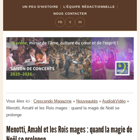
Skip
Aller
UN PEU D'HISTOIRE
L'ÉQUIPE RÉDACTIONNELLE
to
à
NOUS CONTACTER
Content
la
FB
X
IN
navigation
Vous êtes ici :
Crescendo Magazine
»
Nouveautés
»
Audio&Vidéo
»
Menotti, Amahl et les Rois mages : quand la magie de Noël se
prolonge
Menotti, Amahl et les Rois mages : quand la magie de
Noël se prolonge