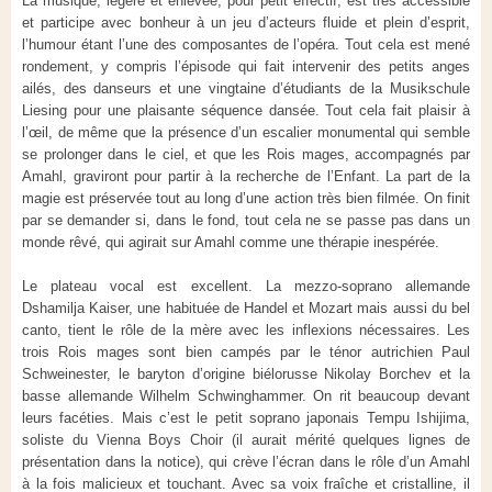
La musique, légère et enlevée, pour petit effectif, est très accessible
et participe avec bonheur à un jeu d’acteurs fluide et plein d’esprit,
l’humour étant l’une des composantes de l’opéra. Tout cela est mené
rondement, y compris l’épisode qui fait intervenir des petits anges
ailés, des danseurs et une vingtaine d’étudiants de la Musikschule
Liesing pour une plaisante séquence dansée. Tout cela fait plaisir à
l’œil, de même que la présence d’un escalier monumental qui semble
se prolonger dans le ciel, et que les Rois mages, accompagnés par
Amahl, graviront pour partir à la recherche de l’Enfant. La part de la
magie est préservée tout au long d’une action très bien filmée. On finit
par se demander si, dans le fond, tout cela ne se passe pas dans un
monde rêvé, qui agirait sur Amahl comme une thérapie inespérée.
Le plateau vocal est excellent. La mezzo-soprano allemande
Dshamilja Kaiser, une habituée de Handel et Mozart mais aussi du bel
canto, tient le rôle de la mère avec les inflexions nécessaires. Les
trois Rois mages sont bien campés par le ténor autrichien Paul
Schweinester, le baryton d’origine biélorusse Nikolay Borchev et la
basse allemande Wilhelm Schwinghammer. On rit beaucoup devant
leurs facéties. Mais c’est le petit soprano japonais Tempu Ishijima,
soliste du Vienna Boys Choir (il aurait mérité quelques lignes de
présentation dans la notice), qui crève l’écran dans le rôle d’un Amahl
à la fois malicieux et touchant. Avec sa voix fraîche et cristalline, il