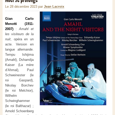
Le 28 décembre 2023
par
Jean Lacroix
Gian Carlo
Menotti (1911-
2007)
:
Amahl et
les visiteurs de la
nuit
, opéra en un
acte. Version en
langue allemande.
Tempu Ishijima
(Amahl), Dshamilja
Kaiser (La mère
d’Ahmal), Paul
Schweinester (le
roi Gaspard),
Nikolay Borchev
(le roi Melchior),
Wilhelm
Schwinghammer
(le roi Balthazar) ;
Arnold Schoenberg