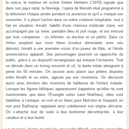
la notice, le metteur en scène Stefan Herheim (°1970) signale que
dans son pays natal, la Norvège, l’opéra de Menotti était programmé à
la télévision chaque année pendant sa jeunesse et qu’il a marqué ses
souvenirs. Il a placé l’action dans un sobre contexte hospitalier, tout à
fait en situation. Amahl, habillé d’une chemise médicale claire, est
accompagné par sa mère, pantalon bleu et pull rouge, et est entouré
par trois comparses : un infirmier, un docteur et un prêtre. Dans ce
milieu aseptisé aux murs bleus (couleur dominante, avec ses
dérivés), Amahl a une première vision d’un joueur de flûte, et l’étoile
annonciatrice apparaît. Des personnages pourront se rapprocher du
public, grâce à un dispositif rectangulaire qui entoure l’orchestre. Tout
se déroule dans un timing resserré et vif, la durée totale atteignant à
peine les 55 minutes. On assiste avec plaisir aux petites disputes
entre Amahl et sa mère, agacée par ses inventions. On découvre
aussi avec émotion des moments de faiblesse de l’enfant malade.
Lorsque les figures bibliques apparaissent (rappelons qu’elles ne sont
mentionnées que dans l’Évangile selon saint Matthieu), elles sont
habillées à l’antique, en vert et en blanc pour Melchior et Gaspard, en
noir pour Balthazar, rappelant ainsi subtilement son origine africaine.
On s’attache tout de suite à leur bonhomie décontractée, à leur
candeur et à leur bonté.