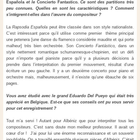
Española
et le
Concierto Fantastico
. Ce sont des partitions très
peu connues. Quelles en sont les caractéristiques ? Comment
s'intègrent-t-elles dans l'œuvre du compositeur ?
La
Rapsodia Española
peut être classée dans son style nationaliste.
C’est intéressant parce qu’il utilise comme premier thème principal
une petenera [une danse du flamenco considérée maudite et qui porte
malheur] très bien orchestrée. Son
Concierto Fantástico,
dans un
style nettement romantique schumannesque-chopinien, est un défi
pour n’importe quel pianiste parce qu'il y a plusieurs décisions à
prendre dans l’interprétation du premier mouvement, résultat d’une
écriture un peu gauche. Il y a un deuxième concerto pour piano et
orchestre mais, malheureusement, il n’existe qu’une ébauche de six
pages.
Vous avez étudié avec le grand Eduardo Del Pueyo qui était très
apprécié en Belgique. Est-ce que ses conseils ont pu vous servir
pour cet enregistrement ?
Tout m’a servi ! Autant pour Albéniz que pour interpréter tous les
compositeurs. C’est sans doute mon meilleur professeur. Il avait un
cœur d’or ! J’ai pour lui une énorme reconnaissance et un souvenir
inoubliable. On a travaillé ensemble plusieurs pièces d’Albéniz. C’était