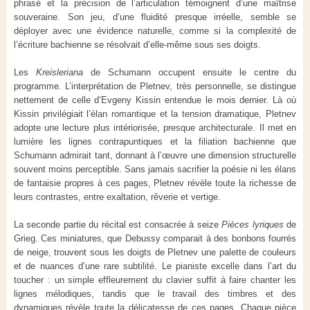
phrasé et la précision de l’articulation témoignent d’une maîtrise
souveraine. Son jeu, d’une fluidité presque irréelle, semble se
déployer avec une évidence naturelle, comme si la complexité de
l’écriture bachienne se résolvait d’elle-même sous ses doigts.
Les
Kreisleriana
de Schumann occupent ensuite le centre du
programme. L’interprétation de Pletnev, très personnelle, se distingue
nettement de celle d’Evgeny Kissin entendue le mois dernier. Là où
Kissin privilégiait l’élan romantique et la tension dramatique, Pletnev
adopte une lecture plus intériorisée, presque architecturale. Il met en
lumière les lignes contrapuntiques et la filiation bachienne que
Schumann admirait tant, donnant à l’œuvre une dimension structurelle
souvent moins perceptible. Sans jamais sacrifier la poésie ni les élans
de fantaisie propres à ces pages, Pletnev révèle toute la richesse de
leurs contrastes, entre exaltation, rêverie et vertige.
La seconde partie du récital est consacrée à seize
Pièces lyriques
de
Grieg. Ces miniatures, que Debussy comparait à des bonbons fourrés
de neige, trouvent sous les doigts de Pletnev une palette de couleurs
et de nuances d’une rare subtilité. Le pianiste excelle dans l’art du
toucher : un simple effleurement du clavier suffit à faire chanter les
lignes mélodiques, tandis que le travail des timbres et des
dynamiques révèle toute la délicatesse de ces pages. Chaque pièce