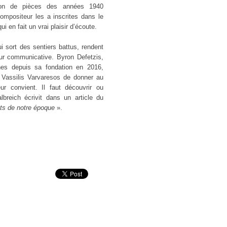
ction de pièces des années 1940
ompositeur les a inscrites dans le
i en fait un vrai plaisir d’écoute.
i sort des sentiers battus, rendent
ur communicative. Byron Defetzis,
ènes depuis sa fondation en 2016,
 Vassilis Varvaresos de donner au
ur convient. Il faut découvrir ou
breich écrivit dans un article du
nts de notre époque
».