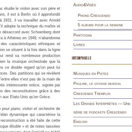
Audio&Vidéo
s étudie le violon avec son père et
, il est à Berlin où il approfondit
Phono.Crescendo
1931, il va travailler avec Arnold
5 albums pour la semaine
il adopte la technique du maître et
un désaccord avec Schoenberg dont
Partitions
rra à Athènes en 1949, n’abandonne
des caractéristiques ethniques et
Livres
n se situent à la fois dans la ligne
ui rend sa nombreuse production
INTEMPORELS
 bien la musique orchestrale que la
s ce double regard qu’on peut lui
nces. Des partitions qui se révèlent
Musiques en Pistes
’entre elles n’est pas de la main de
Pauline, le voyage musical
ès intéressante notice, signée par
ies des reconstitutions grâce à des
Crescendo Tremplin
en aux Etats-Unis qu’en Grèce.
Les Grands Interprètes — Une
 pour piano, violon et orchestre
de
série de podcasts Crescendo
’élan dynamique qui caractérise la
econstruction a été faite de cette
English
sque illisible
» et de notes laissées