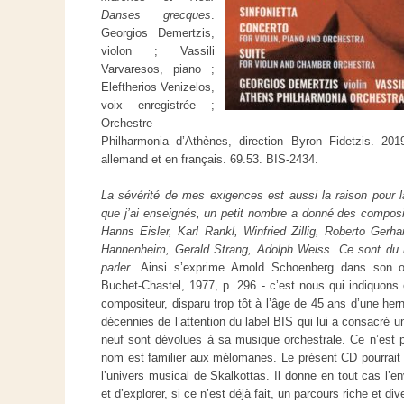
Danses grecques
.
Georgios Demertzis,
violon ; Vassili
Varvaresos, piano ;
Eleftherios Venizelos,
voix enregistrée ;
Orchestre
Philharmonia d’Athènes, direction Byron Fidetzis. 201
allemand et en français. 69.53. BIS-2434.
La sévérité de mes exigences est aussi la raison pour la
que j’ai enseignés, un petit nombre a donné des compos
Hanns Eisler, Karl Rankl, Winfried Zillig, Roberto Gerh
Hannenheim, Gerald Strang, Adolph Weiss. Ce sont du m
parler.
Ainsi s’exprime Arnold Schoenberg dans son
Buchet-Chastel, 1977, p. 296 - c’est nous qui indiquons
compositeur, disparu trop tôt à l’âge de 45 ans d’une her
décennies de l’attention du label BIS qui lui a consacré u
neuf sont dévolues à sa musique orchestrale. Ce n’est p
nom est familier aux mélomanes. Le présent CD pourrait d
l’univers musical de Skalkottas. Il donne en tout cas l’en
et d’explorer, si ce n’est déjà fait, un parcours riche et dive