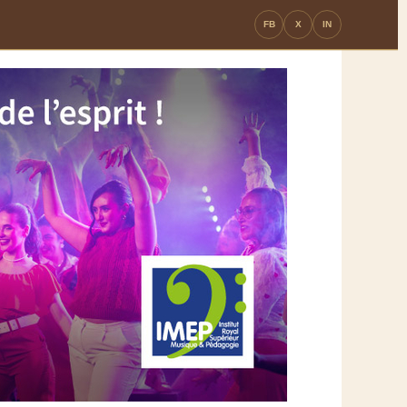
FB
X
IN