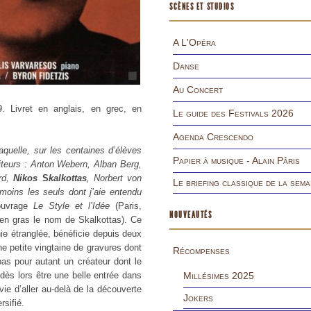
SCÈNES ET STUDIOS
A L'Opéra
Danse
Au Concert
9. Livret en anglais, en grec, en
Le guide des Festivals 2026
Agenda Crescendo
quelle, sur les centaines d’élèves
Papier à musique - Alain Pâris
iteurs : Anton Webern, Alban Berg,
ard,
Nikos
S
kalkottas
, Norbert von
Le briefing classique de la sema
oins les seuls dont j’aie entendu
 ouvrage
Le Style et l’Idée
(Paris,
NOUVEAUTÉS
 en gras le nom de Skalkottas). Ce
nie étranglée, bénéficie depuis deux
ne petite vingtaine de gravures dont
Récompenses
as pour autant un créateur dont le
ès lors être une belle entrée dans
Millésimes 2025
vie d’aller au-delà de la découverte
Jokers
rsifié.