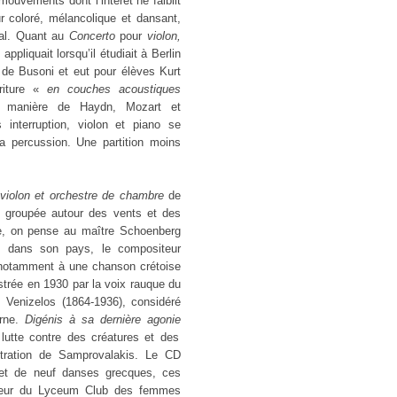
mouvements dont l’intérêt ne faiblit
ur coloré, mélancolique et dansant,
al. Quant au
Concerto
pour
violon,
appliquait lorsqu’il étudiait à Berlin
de Busoni et eut pour élèves Kurt
riture «
en couches acoustiques
a manière de Haydn, Mozart et
nterruption, violon et piano se
a percussion. Une partition moins
 violon et orchestre de chambre
de
 groupée autour des vents et des
re, on pense au maître Schoenberg
tre dans son pays, le compositeur
t notamment à une chanson crétoise
egistrée en 1930 par la voix rauque du
s Venizelos (1864-1936), considéré
erne.
Digénis à sa dernière agonie
lutte contre des créatures et des
estration de Samprovalakis. Le CD
et de neuf danses grecques, ces
chœur du Lyceum Club des femmes