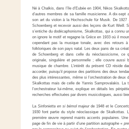
Né à Chalkis, dans l’île d’Eubée en 1904, Nikos Skalkotta
d’autres membres de sa famille musicienne. A dix-sept ans
son art du violon à la Hochsschule für Musik. De 1927 à 
Schoenberg et recevoir aussi des leçons de Kurt Weill. S’
s’entiche du dodécaphonisme, Skalkottas, qui a connu 
on ignore le motif et regagne la Grèce en 1933 où il mou
cependant pas la musique tonale, avec des retours à 
folkloriques de son pays natal. Les deux pans de sa créatio
de Schoenberg et dans celle du néoclassicisme, ce q
originale, singulière et personnelle ; elle couvre aussi
musique de chambre. L’intérêt du présent CD réside dan
accorder, puisqu’il propose des partitions des deux tenda
des plus intéressantes, même si l’orchestration de deux d
Skalkottas mais de celle de Yannis Samprovalakis. La tr
l’orchestrateur lui-même, explique en détails les péripét
recherches effectuées par divers musicologues, aussi bi
La
Sinfonietta en si bémol majeur
de 1948 et le
Concerto
1930 font partie du style néoclassique de Skalkottas. L
première œuvre reprend maints accents populaires. Une r
page de fin de vie à partir d’une partition autographe «
pre