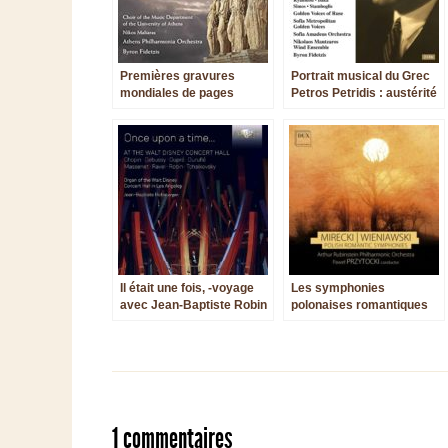
Premières gravures
Portrait musical du Grec
mondiales de pages
Petros Petridis : austérité
symphoniques de Vasily
et néoclassicisme
Kalafati
Il était une fois, -voyage
Les symphonies
avec Jean-Baptiste Robin
polonaises romantiques
dans l’imaginaire du conte
de Franciszek Mirecki et
et du temps
Józef Wieniawski
1 commentaires