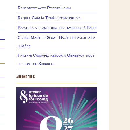
Rencontre avec Robert Levin
Raquel García Tomás, compositrice
Paavo Järvi : ambitions festivalières à Pärnu
Claire-Marie LeGuay : Bach, de la joie à la
lumière
Philippe Cassard, retour à Gerberoy sous
le signe de Schubert
ANNONCEURS