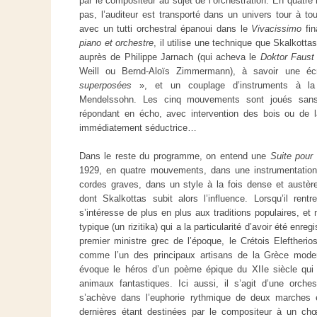
par le compositeur au sujet de l’orchestration. En quatre 
pas, l’auditeur est transporté dans un univers tour à to
avec un tutti orchestral épanoui dans le
Vivacissimo
fin
piano et orchestre
, il utilise une technique que Skalkottas 
auprès de Philippe Jarnach (qui acheva le
Doktor Faust
Weill ou Bernd-Aloïs Zimmermann), à savoir une éc
superposées
», et un couplage d’instruments à l
Mendelssohn. Les cinq mouvements sont joués sans i
répondant en écho, avec intervention des bois ou de l
immédiatement séductrice…
Dans le reste du programme, on entend une
Suite pour
1929, en quatre mouvements, dans une instrumentation
cordes graves, dans un style à la fois dense et austè
dont Skalkottas subit alors l’influence. Lorsqu’il ren
s’intéresse de plus en plus aux traditions populaires, e
typique (un rizitika) qui a la particularité d’avoir été enr
premier ministre grec de l’époque, le Crétois Eleftherio
comme l’un des principaux artisans de la Grèce mod
évoque le héros d’un poème épique du XIIe siècle qui 
animaux fantastiques. Ici aussi, il s’agit d’une orch
s’achève dans l’euphorie rythmique de deux marches 
dernières étant destinées par le compositeur à un 