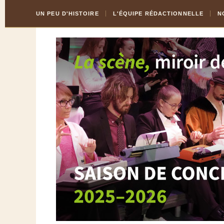
Skip
Aller
UN PEU D'HISTOIRE
L'ÉQUIPE RÉDACTIONNELLE
N
to
à
Content
la
navigation