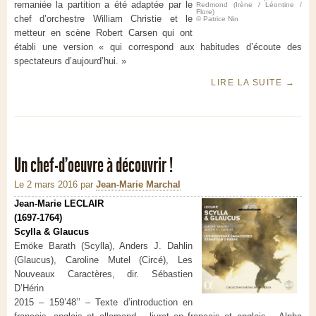
remaniée la partition a été adaptée par le
Redmond (Irène / Léontine /
Flore)
chef d’orchestre William Christie et le
© Patrice Nin
metteur en scène Robert Carsen qui ont
établi une version « qui correspond aux habitudes d’écoute des
spectateurs d’aujourd’hui. »
LIRE LA SUITE
→
Un chef-d'oeuvre à découvrir !
Le 2 mars 2016
par
Jean-Marie Marchal
Jean-Marie LECLAIR
(1697-1764)
Scylla & Glaucus
Emöke Barath (Scylla), Anders J. Dahlin
(Glaucus), Caroline Mutel (Circé), Les
Nouveaux Caractères, dir. Sébastien
D’Hérin
2015 – 159’48’’ – Texte d’introduction en