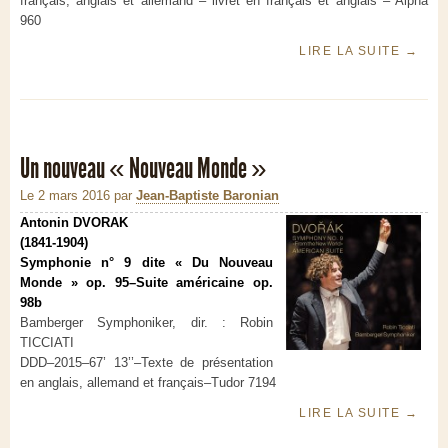
français, anglais et allemand – livret en français et anglais – Alpha
960
LIRE LA SUITE
→
Un nouveau « Nouveau Monde »
Le 2 mars 2016
par
Jean-Baptiste Baronian
Antonin DVORAK
(1841-1904)
Symphonie n° 9 dite « Du Nouveau
Monde » op. 95–Suite américaine op.
98b
Bamberger Symphoniker, dir. : Robin
TICCIATI
DDD–2015–67’ 13’’–Texte de présentation
en anglais, allemand et français–Tudor 7194
LIRE LA SUITE
→