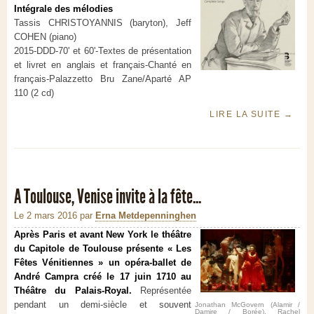
Intégrale des mélodies
Tassis CHRISTOYANNIS (baryton), Jeff
COHEN (piano)
2015-DDD-70' et 60'-Textes de présentation
et livret en anglais et français-Chanté en
français-Palazzetto Bru Zane/Aparté AP
110 (2 cd)
LIRE LA SUITE
→
A Toulouse, Venise invite à la fête...
Le 2 mars 2016
par
Erna Metdepenninghen
Après Paris et avant New York le théâtre
du Capitole de Toulouse présente « Les
Fêtes Vénitiennes » un opéra-ballet de
André Campra créé le 17 juin 1710 au
Théâtre du Palais-Royal.
Représentée
pendant un demi-siècle et souvent
Jonathan McGovern (Alamir /
Damire / Borée), Rachel