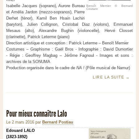
Isabelle Jacques (soprano), Aurore Bureau
Benoît Mernier © Bernard
Coutant
et Amélia Jardon (mezzo-sopranos), Pierre
Derhet (ténor), Kamil Ben Hsain Lachiri
(baryton), Julien Collignon, Cristobal Diaz (violons), Emmanuel
Mesaus (alto), Alexandre Bughin (violoncelle), Hervé Closset
(clarinette), Patrick Leterme (piano)
Direction artistique et conception : Patrick Leterme – Benoît Mernier
Costumes – Graphisme : Gaël Bros - Infographie : David Dumortier
- Régie : Geoffrey Magbag – Jérôme Fagnoul - Images et sons :
archives de la SONUMA
Production organisée dans le cadre de
NA !
(Pôle musical de Namur)
LIRE LA SUITE
→
Pour mieux connaître Lalo
Le 2 mars 2016
par
Bernard Postiau
Edouard LALO
(1823-1892)