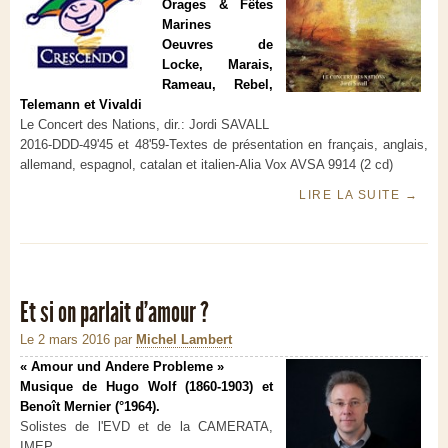
Orages & Fêtes
Marines
Oeuvres de
Locke, Marais,
Rameau, Rebel,
Telemann et Vivaldi
Le Concert des Nations, dir.: Jordi SAVALL
2016-DDD-49'45 et 48'59-Textes de présentation en français, anglais,
allemand, espagnol, catalan et italien-Alia Vox AVSA 9914 (2 cd)
LIRE LA SUITE
→
Et si on parlait d'amour ?
Le 2 mars 2016
par
Michel Lambert
« Amour und Andere Probleme »
Musique de Hugo Wolf (1860-1903) et
Benoît Mernier (°1964).
Solistes de l'EVD et de la CAMERATA,
IMEP