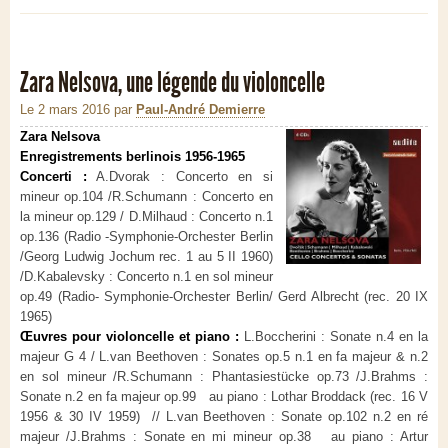
Zara Nelsova, une légende du violoncelle
Le 2 mars 2016
par
Paul-André Demierre
Zara Nelsova
Enregistrements berlinois 1956-1965
Concerti :
A.Dvorak : Concerto en si
mineur op.104 /R.Schumann : Concerto en
la mineur op.129 / D.Milhaud : Concerto n.1
op.136 (Radio -Symphonie-Orchester Berlin
/Georg Ludwig Jochum rec. 1 au 5 II 1960)
/D.Kabalevsky : Concerto n.1 en sol mineur
op.49 (Radio- Symphonie-Orchester Berlin/ Gerd Albrecht (rec. 20 IX
1965)
Œuvres pour violoncelle et piano :
L.Boccherini : Sonate n.4 en la
majeur G 4 / L.van Beethoven : Sonates op.5 n.1 en fa majeur & n.2
en sol mineur /R.Schumann : Phantasiestücke op.73 /J.Brahms :
Sonate n.2 en fa majeur op.99 au piano : Lothar Broddack (rec. 16 V
1956 & 30 IV 1959) // L.van Beethoven : Sonate op.102 n.2 en ré
majeur /J.Brahms : Sonate en mi mineur op.38 au piano : Artur