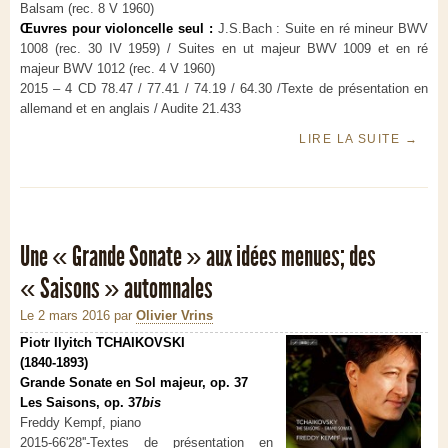
Balsam (rec. 8 V 1960)
Œuvres pour violoncelle seul :
J.S.Bach : Suite en ré mineur BWV
1008 (rec. 30 IV 1959) / Suites en ut majeur BWV 1009 et en ré
majeur BWV 1012 (rec. 4 V 1960)
2015 – 4 CD 78.47 / 77.41 / 74.19 / 64.30 /Texte de présentation en
allemand et en anglais / Audite 21.433
LIRE LA SUITE
→
Une « Grande Sonate » aux idées menues; des
« Saisons » automnales
Le 2 mars 2016
par
Olivier Vrins
Piotr Ilyitch TCHAIKOVSKI
(1840-1893)
Grande Sonate en Sol majeur, op. 37
Les Saisons, op. 37
bis
Freddy Kempf, piano
2015-66'28''-Textes de présentation en