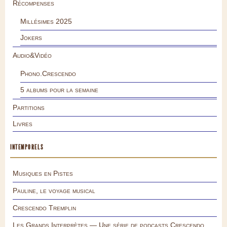
Récompenses
Millésimes 2025
Jokers
Audio&Vidéo
Phono.Crescendo
5 albums pour la semaine
Partitions
Livres
INTEMPORELS
Musiques en Pistes
Pauline, le voyage musical
Crescendo Tremplin
Les Grands Interprètes — Une série de podcasts Crescendo