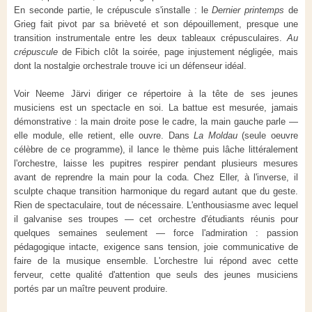
En seconde partie, le crépuscule s'installe : le
Dernier printemps
de
Grieg fait pivot par sa brièveté et son dépouillement, presque une
transition instrumentale entre les deux tableaux crépusculaires.
Au
crépuscule
de Fibich clôt la soirée, page injustement négligée, mais
dont la nostalgie orchestrale trouve ici un défenseur idéal.
Voir Neeme Järvi diriger ce répertoire à la tête de ses jeunes
musiciens est un spectacle en soi. La battue est mesurée, jamais
démonstrative : la main droite pose le cadre, la main gauche parle —
elle module, elle retient, elle ouvre. Dans
La Moldau
(seule oeuvre
célèbre de ce programme), il lance le thème puis lâche littéralement
l'orchestre, laisse les pupitres respirer pendant plusieurs mesures
avant de reprendre la main pour la coda. Chez Eller, à l'inverse, il
sculpte chaque transition harmonique du regard autant que du geste.
Rien de spectaculaire, tout de nécessaire. L'enthousiasme avec lequel
il galvanise ses troupes — cet orchestre d'étudiants réunis pour
quelques semaines seulement — force l'admiration : passion
pédagogique intacte, exigence sans tension, joie communicative de
faire de la musique ensemble. L'orchestre lui répond avec cette
ferveur, cette qualité d'attention que seuls des jeunes musiciens
portés par un maître peuvent produire.