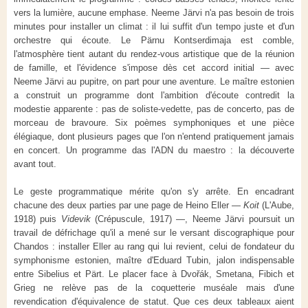
vers la lumière, aucune emphase. Neeme Järvi n'a pas besoin de trois
minutes pour installer un climat : il lui suffit d'un tempo juste et d'un
orchestre qui écoute. Le Pärnu Kontserdimaja est comble,
l'atmosphère tient autant du rendez-vous artistique que de la réunion
de famille, et l'évidence s'impose dès cet accord initial — avec
Neeme Järvi au pupitre, on part pour une aventure. Le maître estonien
a construit un programme dont l'ambition d'écoute contredit la
modestie apparente : pas de soliste-vedette, pas de concerto, pas de
morceau de bravoure. Six poèmes symphoniques et une pièce
élégiaque, dont plusieurs pages que l'on n'entend pratiquement jamais
en concert. Un programme das l'ADN du maestro : la découverte
avant tout.
Le geste programmatique mérite qu'on s'y arrête. En encadrant
chacune des deux parties par une page de Heino Eller —
Koit
(L'Aube,
1918) puis
Videvik
(Crépuscule, 1917) —, Neeme Järvi poursuit un
travail de défrichage qu'il a mené sur le versant discographique pour
Chandos : installer Eller au rang qui lui revient, celui de fondateur du
symphonisme estonien, maître d'Eduard Tubin, jalon indispensable
entre Sibelius et Pärt. Le placer face à Dvořák, Smetana, Fibich et
Grieg ne relève pas de la coquetterie muséale mais d'une
revendication d'équivalence de statut. Que ces deux tableaux aient