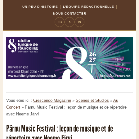
Skip
Aller
UN PEU D'HISTOIRE
L'ÉQUIPE RÉDACTIONNELLE
to
à
NOUS CONTACTER
Content
la
FB
X
IN
navigation
Vous êtes ici :
Crescendo Magazine
»
Scènes et Studios
»
Au
Concert
»
Pärnu Music Festival : leçon de musique et de répertoire
avec Neeme Järvi
Pärnu Music Festival : leçon de musique et de
répertoire avec Neeme Järvi