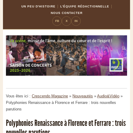
Skip
Aller
UN PEU D'HISTOIRE
L'ÉQUIPE RÉDACTIONNELLE
to
à
NOUS CONTACTER
Content
la
FB
X
IN
navigation
Vous êtes ici :
Crescendo Magazine
»
Nouveautés
»
Audio&Vidéo
»
Polyphonies Renaissance à Florence et Ferrare : trois nouvelles
parutions
Polyphonies Renaissance à Florence et Ferrare : trois
nouvelles parutions