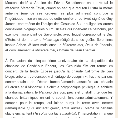
Mouton, dédié à Antoine de Févin. Sélectionner en ce récital le
Nesciens Mater
de Févin, quand on sait que Mouton illustra la même
antienne (une de ses œuvres les plus admirées) contribue à
l’ingénieuse mise en réseau de cette confrérie. Le livret signé de Guy
James, contreténor de l’équipe des Gesualdo Six, souligne les autres
connexions biographiques ou musicales qui innervent ce parcours, par
exemple l’ascendant de Savonarole, avec lequel correspondit le Duc
d’Este, et dont le texte
Infelix ego
rédigé dans les geôles florentines
inspira Adrian Willaert mais aussi le
Miserere mei, Deus
de Josquin,
et corollairement le
Miserere mei, Domine
de Jean Lhéritier.
À l’occasion du cinq-centième anniversaire de la disparition du
chanoine de Condé-sur-l’Escaut, les Gesualdo Six ont tourné en
concert, de la froide Écosse jusqu’à la chaude Californie de San
Diego, arborant ce concept « d’héritage de Josquin », fructifié par ses
contemporains de l’école franco-flamande associés au cénacle
d’Hercule et d’Alphonse. L’alchimie polyphonique privilégie la sobriété
à la dramatisation, le
blending
des voix précis et cristallin, tel que les
chantres britanniques en ont le secret, fonctionne admirablement. Y
compris pour le tempo, qui laisse surgir le texte avec netteté
(remarquable
Quis numerat queat
, entre autres). Même si certains
glacis enchantent (
Tu solus qui facis mirabilia
), l’interprétation manque