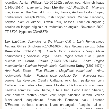
regrettoit
.
Adrian Willaert
(c1490-1562) :
Infelix ego
.
Heinrich Isaac
(c1450-1517) :
Esto mihi
.
Jean Lhéritier
(c1480-ap1551) :
Miserere
mei, Domine
. The Gesualdo Six. Guy James, Andrew Leslie Cooper,
contreténors. Joseph Wicks, Josh Cooper, ténors. Michael Craddock,
baryton. Samuel Mitchell, Owain Park, basses. Livret en anglais ;
paroles en langue originale et traduction en anglais. Novembre 2020.
TT 68’02. Hyperion CDA68379
Lux Laetitiae.
Splendors of the Marian Cult in Early Renaissance
Ferrara
.
Gilles Binchois
(c1400-1460) :
Ave Regina celorum
.
John
Dunstable
(c1390-1453) :
Gaude Virgo salutata
-
Virgo Mater
comprobaris
;
Specialis Virgo
;
Salve Regina Mater mire
;
Quam
pulchra es
.
Leonel Power
(c1370/1385-1445) :
Salve Regina
misericordie
;
Gloriose Virginis Marie
.
Guillaume Dufay
(1397-1474) :
Ave Maris Stella
;
Flos Florum
;
Magnificat octavi toni
;
Alma
redemptoris Mater
;
Fulgens iubar ecclesie Dei
–
Puerpera pura
parens
. La Reverdie. Claudia Caffagni, voix, luth, psalterion. Livia
Caffagni, voix, flûtes à bec, vièle. Elisabetta De Prcovich, voix, vièle.
Teodora Tommasi, voix, harpe, flûte à bec. Doron David Sherwin,
voix, cornetto. Matteo Zenatti, voix, harpe. Susanna Defendi, Valerio
Mazzucconi, saqueboute. Emanuele Petracco, voix. Lorenzo
D’Erasmo, tambour, cloches. Livret en anglais, français, italien ;