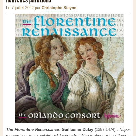
Le 7 juillet 2022
par
Christophe Steyne
The Florentine Renaissance
.
Guillaume Dufay
(1397-1474) :
Nuper
rosarum flores - Terribilis est locus iste
;
Nuper almos rosae flores
;