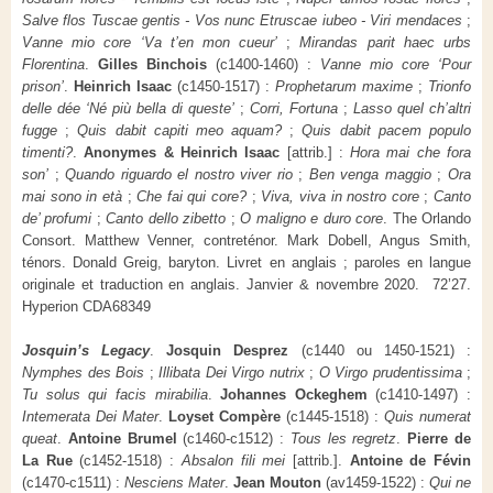
Salve flos Tuscae gentis - Vos nunc Etruscae iubeo - Viri mendaces
;
Vanne mio core ‘Va t’en mon cueur’
;
Mirandas parit haec urbs
Florentina
.
Gilles Binchois
(c1400-1460) :
Vanne mio core ‘Pour
prison’
.
Heinrich Isaac
(c1450-1517) :
Prophetarum maxime
;
Trionfo
delle dée ‘Né più bella di queste’
;
Corri, Fortuna
;
Lasso quel ch’altri
fugge
;
Quis dabit capiti meo aquam?
;
Quis dabit pacem populo
timenti?
.
Anonymes & Heinrich Isaac
[attrib.] :
Hora mai che fora
son’
;
Quando riguardo el nostro viver rio
;
Ben venga maggio
;
Ora
mai sono in età
;
Che fai qui core?
;
Viva, viva in nostro core
;
Canto
de’ profumi
;
Canto dello zibetto
;
O maligno e duro core
. The Orlando
Consort. Matthew Venner, contreténor. Mark Dobell, Angus Smith,
ténors. Donald Greig, baryton. Livret en anglais ; paroles en langue
originale et traduction en anglais. Janvier & novembre 2020. 72’27.
Hyperion CDA68349
Josquin’s Legacy
.
Josquin Desprez
(c1440 ou 1450-1521) :
Nymphes des Bois
;
Illibata Dei Virgo nutrix
;
O Virgo prudentissima
;
Tu solus qui facis mirabilia
.
Johannes Ockeghem
(c1410-1497) :
Intemerata Dei Mater
.
Loyset Compère
(c1445-1518) :
Quis numerat
queat
.
Antoine Brumel
(c1460-c1512) :
Tous les regretz
.
Pierre de
La Rue
(c1452-1518) :
Absalon fili mei
[attrib.].
Antoine de Févin
(c1470-c1511) :
Nesciens Mater
.
Jean Mouton
(av1459-1522) :
Qui ne