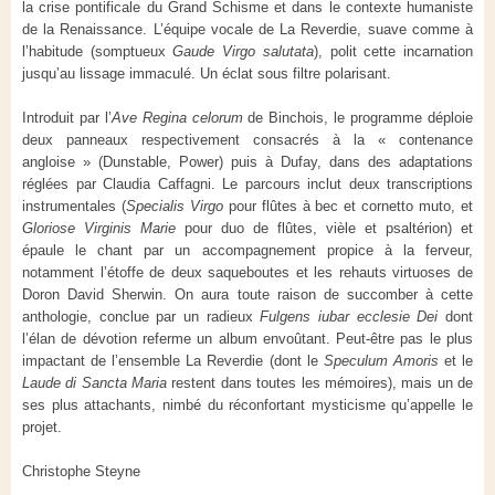
la crise pontificale du Grand Schisme et dans le contexte humaniste
de la Renaissance. L’équipe vocale de La Reverdie, suave comme à
l’habitude (somptueux
Gaude Virgo salutata
), polit cette incarnation
jusqu’au lissage immaculé. Un éclat sous filtre polarisant.
Introduit par l’
Ave Regina celorum
de Binchois, le programme déploie
deux panneaux respectivement consacrés à la « contenance
angloise » (Dunstable, Power) puis à Dufay, dans des adaptations
réglées par Claudia Caffagni. Le parcours inclut deux transcriptions
instrumentales (
Specialis Virgo
pour flûtes à bec et cornetto muto, et
Gloriose Virginis Marie
pour duo de flûtes, vièle et psaltérion) et
épaule le chant par un accompagnement propice à la ferveur,
notamment l’étoffe de deux saqueboutes et les rehauts virtuoses de
Doron David Sherwin. On aura toute raison de succomber à cette
anthologie, conclue par un radieux
Fulgens iubar ecclesie Dei
dont
l’élan de dévotion referme un album envoûtant. Peut-être pas le plus
impactant de l’ensemble La Reverdie (dont le
Speculum Amoris
et le
Laude di Sancta Maria
restent dans toutes les mémoires), mais un de
ses plus attachants, nimbé du réconfortant mysticisme qu’appelle le
projet.
Christophe Steyne