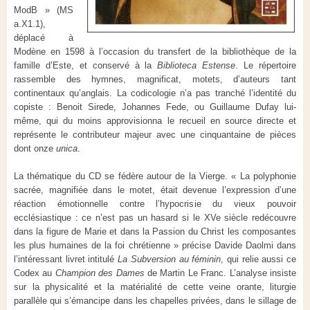
ModB » (MS
a.X1.1),
déplacé à
Modène en 1598 à l’occasion du transfert de la bibliothèque de la
famille d’Este, et conservé à la
Biblioteca Estense
. Le répertoire
rassemble des hymnes, magnificat, motets, d’auteurs tant
continentaux qu’anglais. La codicologie n’a pas tranché l’identité du
copiste : Benoit Sirede, Johannes Fede, ou Guillaume Dufay lui-
même, qui du moins approvisionna le recueil en source directe et
représente le contributeur majeur avec une cinquantaine de pièces
dont onze
unica
.
La thématique du CD se fédère autour de la Vierge. « La polyphonie
sacrée, magnifiée dans le motet, était devenue l’expression d’une
réaction émotionnelle contre l’hypocrisie du vieux pouvoir
ecclésiastique : ce n’est pas un hasard si le XVe siècle redécouvre
dans la figure de Marie et dans la Passion du Christ les composantes
les plus humaines de la foi chrétienne » précise Davide Daolmi dans
l’intéressant livret intitulé
La Subversion au féminin
, qui relie aussi ce
Codex au
Champion des Dames
de Martin Le Franc. L’analyse insiste
sur la physicalité et la matérialité de cette veine orante, liturgie
parallèle qui s’émancipe dans les chapelles privées, dans le sillage de