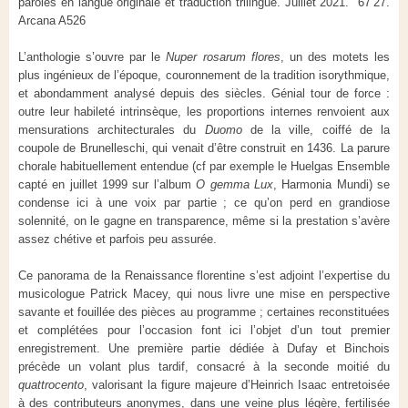
paroles en langue originale et traduction trilingue. Juillet 2021. 67’27.
Arcana A526
L’anthologie s’ouvre par le
Nuper rosarum flores
, un des motets les
plus ingénieux de l’époque, couronnement de la tradition isorythmique,
et abondamment analysé depuis des siècles. Génial tour de force :
outre leur habileté intrinsèque, les proportions internes renvoient aux
mensurations architecturales du
Duomo
de la ville, coiffé de la
coupole de Brunelleschi, qui venait d’être construit en 1436. La parure
chorale habituellement entendue (cf par exemple le Huelgas Ensemble
capté en juillet 1999 sur l’album
O gemma Lux
, Harmonia Mundi) se
condense ici à une voix par partie ; ce qu’on perd en grandiose
solennité, on le gagne en transparence, même si la prestation s’avère
assez chétive et parfois peu assurée.
Ce panorama de la Renaissance florentine s’est adjoint l’expertise du
musicologue Patrick Macey, qui nous livre une mise en perspective
savante et fouillée des pièces au programme ; certaines reconstituées
et complétées pour l’occasion font ici l’objet d’un tout premier
enregistrement. Une première partie dédiée à Dufay et Binchois
précède un volant plus tardif, consacré à la seconde moitié du
quattrocento
, valorisant la figure majeure d’Heinrich Isaac entretoisée
à des contributeurs anonymes, dans une veine plus légère, fertilisée