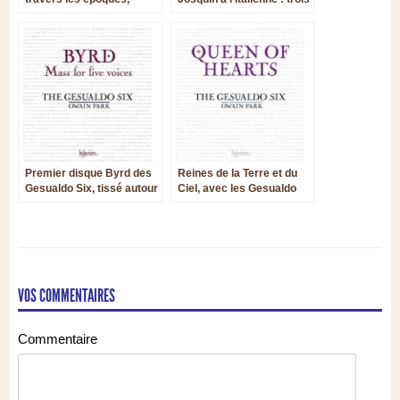
touchante anthologie
nouvelles parutions
vocale par les Gesualdo
Six
Premier disque Byrd des
Reines de la Terre et du
Gesualdo Six, tissé autour
Ciel, avec les Gesualdo
de la Mass for five voices
Six et La Sportelle dirigés
par Owain Park
VOS COMMENTAIRES
Commentaire