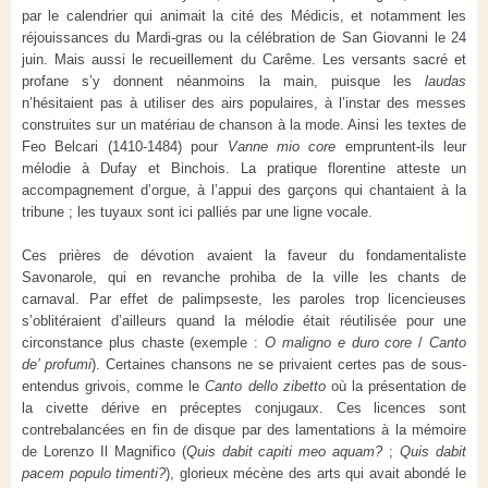
par le calendrier qui animait la cité des Médicis, et notamment les
réjouissances du Mardi-gras ou la célébration de San Giovanni le 24
juin. Mais aussi le recueillement du Carême. Les versants sacré et
profane s’y donnent néanmoins la main, puisque les
laudas
n’hésitaient pas à utiliser des airs populaires, à l’instar des messes
construites sur un matériau de chanson à la mode. Ainsi les textes de
Feo Belcari (1410-1484) pour
Vanne mio core
empruntent-ils leur
mélodie
à Dufay et Binchois. La pratique florentine atteste un
accompagnement d’orgue, à l’appui des garçons qui chantaient à la
tribune ; les tuyaux sont ici palliés par une ligne vocale.
Ces prières de dévotion avaient la faveur du fondamentaliste
Savonarole, qui en revanche prohiba de la ville les chants de
carnaval. Par effet de palimpseste, les paroles trop licencieuses
s’oblitéraient d’ailleurs quand la mélodie était réutilisée pour une
circonstance plus chaste (exemple :
O maligno e duro core
/
Canto
de’ profumi
). Certaines chansons ne se privaient certes pas de sous-
entendus grivois, comme le
Canto dello zibetto
où la présentation de
la civette dérive en préceptes conjugaux. Ces licences sont
contrebalancées en fin de disque par des lamentations à la mémoire
de Lorenzo Il Magnifico (
Quis dabit capiti meo aquam?
;
Quis dabit
pacem populo timenti?
), glorieux mécène des arts qui avait abondé le