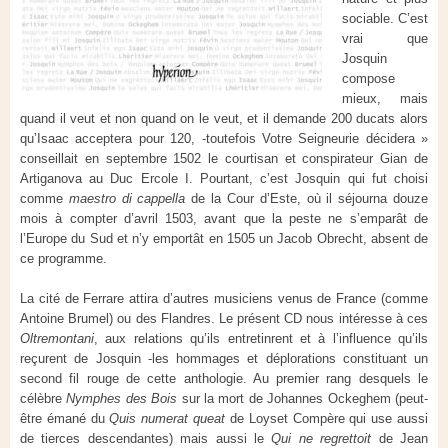
sociable. C’est
vrai que
Josquin
compose
mieux, mais
quand il veut et non quand on le veut, et il demande 200 ducats alors
qu’Isaac acceptera pour 120, -toutefois Votre Seigneurie décidera »
conseillait en septembre 1502 le courtisan et conspirateur Gian de
Artiganova au Duc Ercole I. Pourtant, c’est Josquin qui fut choisi
comme
maestro di cappella
de la Cour d’Este, où il séjourna douze
mois à compter d’avril 1503, avant que la peste ne s’emparât de
l’Europe du Sud et n’y emportât en 1505 un Jacob Obrecht, absent de
ce programme.
La cité de Ferrare attira d’autres musiciens venus de France (comme
Antoine Brumel) ou des Flandres. Le présent CD nous intéresse à ces
Oltremontani
, aux relations qu’ils entretinrent et à l’influence qu’ils
reçurent de Josquin -les hommages et déplorations constituant un
second fil rouge de cette anthologie. Au premier rang desquels le
célèbre
Nymphes des Bois
sur la mort de Johannes Ockeghem (peut-
être émané du
Quis numerat queat
de Loyset Compère qui use aussi
de tierces descendantes) mais aussi le
Qui ne regrettoit
de Jean