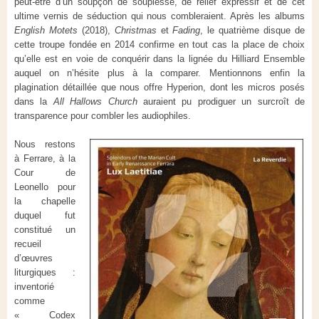
peut-être d’un soupçon de souplesse, de relief expressif et de cet
ultime vernis de séduction qui nous combleraient. Après les albums
English Motets
(2018),
Christmas
et
Fading
, le quatrième disque de
cette troupe fondée en 2014 confirme en tout cas la place de choix
qu’elle est en voie de conquérir dans la lignée du Hilliard Ensemble
auquel on n’hésite plus à la comparer. Mentionnons enfin la
plagination détaillée que nous offre Hyperion, dont les micros posés
dans la
All Hallows Church
auraient pu prodiguer un surcroît de
transparence pour combler les audiophiles.
Nous restons
à Ferrare, à la
Cour de
Leonello pour
la chapelle
duquel fut
constitué un
recueil
d’œuvres
liturgiques :
inventorié
comme
« Codex