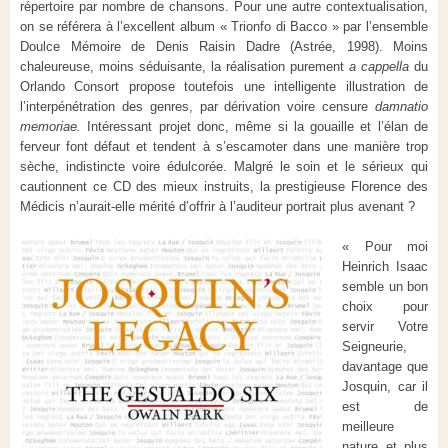
répertoire par nombre de chansons. Pour une autre contextualisation,
on se référera à l’excellent album « Trionfo di Bacco » par l’ensemble
Doulce Mémoire de Denis Raisin Dadre (Astrée, 1998). Moins
chaleureuse, moins séduisante, la réalisation purement
a cappella
du
Orlando Consort propose toutefois une intelligente illustration de
l’interpénétration des genres, par dérivation voire censure
damnatio
memoriae.
Intéressant projet donc, même si la gouaille et l’élan de
ferveur font défaut et tendent à s’escamoter dans une manière trop
sèche, indistincte voire édulcorée. Malgré le soin et le sérieux qui
cautionnent ce CD des mieux instruits, la prestigieuse Florence des
Médicis n’aurait-elle mérité d’offrir à l’auditeur portrait plus avenant ?
« Pour moi
Heinrich Isaac
semble un bon
choix pour
servir Votre
Seigneurie,
davantage que
Josquin, car il
est de
meilleure
nature et plus