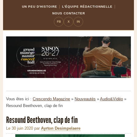
Skip
Aller
UN PEU D'HISTOIRE
L'ÉQUIPE RÉDACTIONNELLE
to
à
NOUS CONTACTER
Content
la
FB
X
IN
navigation
Vous êtes ici :
Crescendo Magazine
»
Nouveautés
»
Audio&Vidéo
»
Resound Beethoven, clap de fin
Resound Beethoven, clap de fin
Le 30 juin 2020
par
Ayrton Desimpelaere