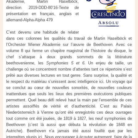
Akademie, Martin Haselböck,
direction.
2019-DDD-80’16-Texte de
présentation en français, anglais et
allemand-Alpha-Alpha 479
C’est devenu une habitude de relater
dans ces colonnes les qualités du travail de Martin Haselböck et
l’Orchester Wiener Akademie sur l’œuvre de Beethoven. Avec ce
volume 8 qui ferme un chapitre magistral de l’histoire du disque, le
chef s’attaque à deux grands sommets de la littérature
beethovenienne, les
Symphonies 5 et 6.
Un enjeu de taille, un
challenge où se concentrent nombre d’attentes tant ce répertoire s’est
prêté aux diverses lectures en tout genre. Sans surprise, la qualité et
le respect du matériau s’unissent avec intelligence ici. Un voyage qui
se conclut au cœur de nouvelles sonorités, de nouvelles couleurs
inattendues que seuls les lieux des premières exécutions publiques
permettent. Quel beau défi relevé haut la main par l’ensemble de ces
artistes assoiffés de vérité et d’authenticité. C’est au Palais
Niederösterreich à Vienne qu’ont été enregistrés ces deux ouvrages
tout comme ont été jouées, de 1819 à 1827, les neuf symphonies de
Beethoven (c’est là aussi que débuta la révolution de 1848 en
Autriche). Beethoven n’a jamais été aussi fouillé que par les
interprètes réunis ici. Nous encourager à écouter autrement, faire de la