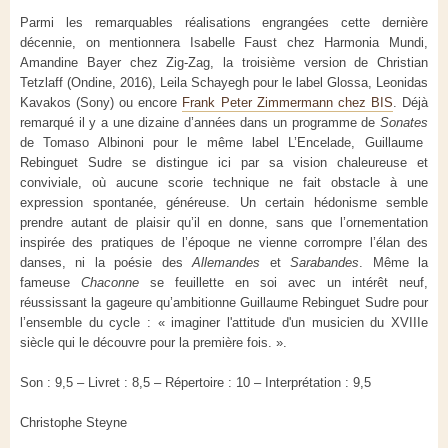
Parmi les remarquables réalisations engrangées cette dernière
décennie, on mentionnera Isabelle Faust chez Harmonia Mundi,
Amandine Bayer chez Zig-Zag, la troisième version de Christian
Tetzlaff (Ondine, 2016), Leila Schayegh pour le label Glossa, Leonidas
Kavakos (Sony) ou encore
Frank Peter Zimmermann chez BIS
. Déjà
remarqué il y a une dizaine d’années dans un programme de
Sonates
de Tomaso Albinoni pour le même label L’Encelade, Guillaume
Rebinguet Sudre se distingue ici par sa vision chaleureuse et
conviviale, où aucune scorie technique ne fait obstacle à une
expression spontanée, généreuse. Un certain hédonisme semble
prendre autant de plaisir qu’il en donne, sans que l’ornementation
inspirée des pratiques de l’époque ne vienne corrompre l’élan des
danses, ni la poésie des
Allemandes
et
Sarabandes
. Même la
fameuse
Chaconne
se feuillette en soi avec un intérêt neuf,
réussissant la gageure qu’ambitionne Guillaume Rebinguet Sudre pour
l’ensemble du cycle : « imaginer l'attitude d'un musicien du XVIIIe
siècle qui le découvre pour la première fois. ».
Son : 9,5 – Livret : 8,5 – Répertoire : 10 – Interprétation : 9,5
Christophe Steyne