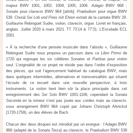
majeur BWV 1001, 1002, 1004, 1005, 1006.
Adagio
BWV 968 ;
Sonate
pour clavecin BWV 964 [attrib].
Praeludium
pour orgue BWV
539. Choral
Sei Lob und Preis mit Ehren
extrait de la cantate BWV 29.
Guillaume Rebinguet Sudre, violon, clavecin, orgue. Livret en français,
anglais. Juillet 2020 à mars 2021. TT 73’14 & 77’31. L’Encelade ECL
2001
« À la recherche d’une pensée musicale dans l’absolu », Guillaume
Rebinguet Sudre nous propose un parcours dans ce
Libro Primo
de
1720 qui regroupe les six célèbres
Sonates
et
Partitas
pour violon
seul. L’originalité de ce projet ne réside pas dans l’ordre d’exposition
des pièces, qui suit l’agencement habituel du catalogue BWV, mais
dans quelques intermèdes, alternatives et transversalités qui situent
l’écoute de ce recueil dans une nouvelle perspective, à trois
instruments. Le violon tient bien sûr la place principale dans cet
enregistrement des
Sei Solo
BWV 1001-1106, cependant la
Sonata
Seconda
en la mineur n’est pas jouée aux cordes mais au clavecin,
sous arrangement BWV 964 copié par Johann Christoph Altnickol
(1720-1759), un des élèves de Bach.
Chacun des deux disques est introduit par un exergue : l’
Adagio
BWV
968 (adapté de la
Sonata Terza
) au clavecin, le
Praeludium
BWV 539