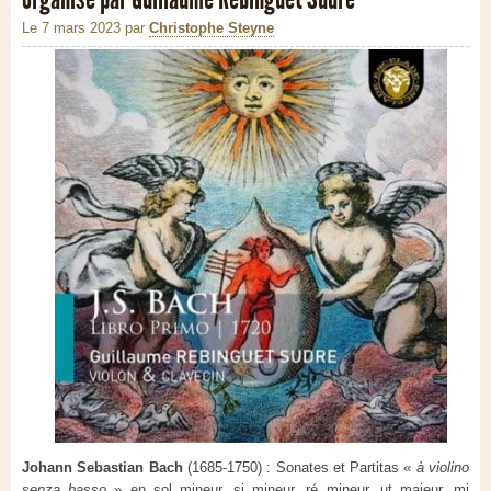
Le 7 mars 2023
par
Christophe Steyne
Johann Sebastian Bach
(1685-1750) : Sonates et Partitas «
à violino
senza basso
» en sol mineur, si mineur, ré mineur, ut majeur, mi