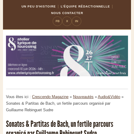
Skip
Aller
UN PEU D'HISTOIRE
L'ÉQUIPE RÉDACTIONNELLE
to
à
NOUS CONTACTER
Content
la
FB
X
IN
navigation
Vous êtes ici :
Crescendo Magazine
»
Nouveautés
»
Audio&Vidéo
»
Sonates & Partitas de Bach, un fertile parcours organisé par
Guillaume Rebinguet Sudre
Sonates & Partitas de Bach, un fertile parcours
organisé par Guillaume Rebinguet Sudre