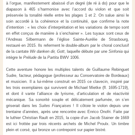
à l’orgue, manifestement abaissé d’un degré (de ré à do) pour que le
diapason à 465 s’harmonise avec l’accord du violon et que soit
préservée la tonalité réelle entre les plages 1 et 2. On salue ainsi le
soin accordé à la cohérence et la continuité, que confirme la note
d’intention : « les choix d’interprétation et les variations de tempo sont
en effet conçus de manière à s’enchainer ». Les tuyaux sont ceux de
l’Andreas Silbermann de l’église Sainte-Aurélie de Strasbourg,
restauré en 2015. Ils referment le double-album par le choral conclusif
de la cantate
Wir danken dir, Gott
, laquelle débute par une
Sinfonia
qui
intègre le
Prélude
de la
Partita
BWV 1006.
Cette aventure honore les multiples talents de Guillaume Rebinguet
Sudre, facteur, pédagogue (professeur au Conservatoire de Bordeaux)
et musicien. Il a lui-même construit en 2015 ce clavecin, inspiré par
les trois exemplaires qui survivent de Michael Mietke (fl. 1695-1719),
et dont il vante l’alliance de lyrisme, d’articulation et de réactivité
mécanique. Sa sonorité souple et délicatement parfumée, on s’en
griserait dans les
Suites Françaises
! Il côtoie le violon depuis une
trentaine d’années, après une rencontre avec Enrico Onofri. Faite par
le luthier Christian Rault en 2015, la copie d’un Jacob Stainer de 1669
est ici frottée par trois récents archets de Michel Proulx. Un timbre
plein et corsé, qui bronze un contrepoint sur papier bistré.