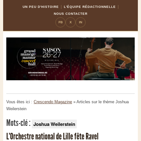
Skip
Aller
UN PEU D'HISTOIRE
L'ÉQUIPE RÉDACTIONNELLE
to
à
NOUS CONTACTER
Content
la
FB
X
IN
navigation
Vous êtes ici :
Crescendo Magazine
» Articles sur le thème
Joshua
Weilerstein
Mots-clé :
Joshua Weilerstein
L'Orchestre national de Lille fête Ravel