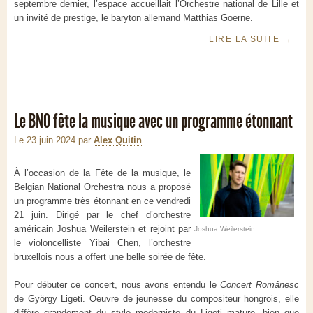
septembre dernier, l’espace accueillait l’Orchestre national de Lille et
un invité de prestige, le baryton allemand Matthias Goerne.
LIRE LA SUITE
→
Le BNO fête la musique avec un programme étonnant
Le 23 juin 2024
par
Alex Quitin
À l’occasion de la Fête de la musique, le
Belgian National Orchestra nous a proposé
un programme très étonnant en ce vendredi
21 juin. Dirigé par le chef d’orchestre
américain Joshua Weilerstein et rejoint par
Joshua Weilerstein
le violoncelliste Yibai Chen, l’orchestre
bruxellois nous a offert une belle soirée de fête.
Pour débuter ce concert, nous avons entendu le
Concert Românesc
de György Ligeti. Oeuvre de jeunesse du compositeur hongrois, elle
diffère grandement du style moderniste du Ligeti mature, bien que