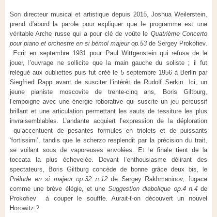
Son directeur musical et artistique depuis 2015, Joshua Weilerstein,
prend d’abord la parole pour expliquer que le programme est une
véritable Arche russe qui a pour clé de voûte le
Quatrième
Concerto
pour piano et orchestre en si bémol majeur op.53
de Sergey Prokofiev.
Ecrit en septembre 1931 pour Paul Wittgenstein qui refusa de le
jouer, l’ouvrage ne sollicite que la main gauche du soliste ; il fut
relégué aux oubliettes puis fut créé le 5 septembre 1956 à Berlin par
Siegfried Rapp avant de susciter l’intérêt de Rudolf Serkin. Ici, un
jeune pianiste moscovite de trente-cinq ans, Boris Giltburg,
l’empoigne avec une énergie roborative qui suscite un jeu percussif
brillant et une articulation permettant les sauts de tessiture les plus
invraisemblables. L’andante acquiert l’expression de la déploration
qu’accentuent de pesantes formules en triolets et de puissants
‘fortissimi’, tandis que le scherzo resplendit par la précision du trait,
se voilant sous de vaporeuses envolées. Et le finale tient de la
toccata la plus échevelée. Devant l’enthousiasme délirant des
spectateurs, Boris Giltburg concède de bonne grâce deux bis, le
Prélude en si majeur op.32 n.12
de Sergey Rakhmaninov, fugace
comme une brève élégie, et une
Suggestion diabolique op.4 n.4
de
Prokofiev à couper le souffle. Aurait-t-on découvert un nouvel
Horowitz ?