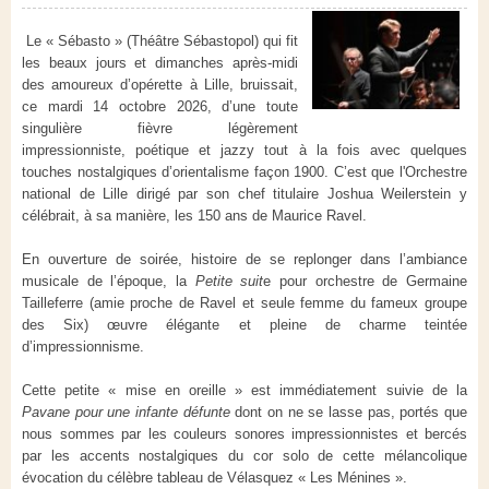
Le « Sébasto » (Théâtre Sébastopol) qui fit
les beaux jours et dimanches après-midi
des amoureux d’opérette à Lille, bruissait,
ce mardi 14 octobre 2026, d’une toute
singulière fièvre légèrement
impressionniste, poétique et jazzy tout à la fois avec quelques
touches nostalgiques d’orientalisme façon 1900. C’est que l'Orchestre
national de Lille dirigé par son chef titulaire Joshua Weilerstein y
célébrait, à sa manière, les 150 ans de Maurice Ravel.
En ouverture de soirée, histoire de se replonger dans l’ambiance
musicale de l’époque, la
Petite suit
e pour orchestre de Germaine
Tailleferre (amie proche de Ravel et seule femme du fameux groupe
des Six) œuvre élégante et pleine de charme teintée
d’impressionnisme.
Cette petite « mise en oreille » est immédiatement suivie de la
Pavane pour une infante défunte
dont on ne se lasse pas, portés que
nous sommes par les couleurs sonores impressionnistes et bercés
par les accents nostalgiques du cor solo de cette mélancolique
évocation du célèbre tableau de Vélasquez « Les Ménines ».