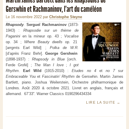
Gerswhin et Rachmaninov, l’art du caméléon
Le 16 novembre 2022
par
Christophe Steyne
Rhapsody
.
Sergueï Rachmaninov
(1873-
1943) :
Rhapsodie sur un thème de
Paganini
en la mineur op. 43 ;
Vocalise
op. 34 ;
Where Beauty dwells
op. 21
[arrgmts Earl Wild] ;
Polka de W.R.
[d’après Franz Behr].
George Gershwin
(1898-1937) :
Rhapsody in Blue
[orch.
Ferde Grofé] ;
The Man I love
;
I got
Rhythm
.
Earl Wild
(1915-2010) :
Etudes no 4
et
no 7
sur
Embraceable You
et
Fascinatin’ Rhythm
de Gerswhin. Martin James
Bartlett, piano. Joshua Weilerstein, Orchestre philharmonique de
Londres. Août 2020 & octobre 2021. Livret en anglais, français et
allemand. 67’33''. Warner Classics 0190296434334
LIRE LA SUITE
→