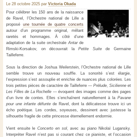
Le 28 octobre 2025
par
Victoria Okada
Pour célébrer les 150 ans de la naissance
de Ravel, l’Orchestre national de Lille a
proposé
une tournée de quatre concerts
autour d’un programme original, mêlant
raretés et hommages. À côté d’une
adaptation de la suite orchestrale
Antar
de
Rimski-Korsakov, on découvrait la
Petite Suite
de Germaine
Tailleferre.
Sous la direction de Joshua Weilerstein, l’Orchestre national de Lille
semble trouve un nouveau souffle. La sonorité s’est élargie,
l’expression s’est assouplie et enrichie de nuances plus colorées. Les
trois petites pièces de caractère de Tailleferre —
Prélude
,
Sicilienne
et
Les Filles de La Rochelle
— évoquent des images comme des pages
d’un livre de contes. Elles s’enchaînent naturellement à la
Pavane
pour une infante défunte
de Ravel, dont la délicatesse trouve ici un
écho poétique. Les cordes, soyeuses, dessinent avec justesse la
silhouette fragile de cette princesse éternellement endormie.
Vient ensuite le
Concerto en sol
, avec au piano Nikolaï Lugansky.
Interpréter Ravel n’est pas si courant chez ce pianiste, et l’occasion