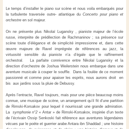
Le temps d’installer le piano sur scène et nous voila embarqués pour
la turbulente traversée outre- atlantique du
Concerto pour piano et
orchestre
en sol majeur.
On ne présente plus Nikolaï Lugansky , pianiste majeur de l’école
russe, interprète de prédilection de Rachmaninov ; sa présence sur
scène toute d’élégance et de simplicité impressionne et, dans cette
œuvre majeure de Ravel imprégnée de références au jazz, la
virtuosité sensible du pianiste n’a d’égale que le raffinement
orchestral. La parfaite connivence entre Nikolaï Lugansky et la
direction d’orchestre de Joshua Weilerstein nous embarque dans une
aventure musicale à couper le souffle. Dans la foulée de ce moment
passionné et comme pour apaiser les esprits, nous aurons droit en
bis aux jardins sous la pluie de Debussy.
Après l’entracte, Ravel toujours, mais pour une pièce beaucoup moins
connue, une musique de scène, un arrangement qu’il fit d’une partition
de Rimski-Korsakov pour lequel il nourrissait une grande admiration.
La
symphonie n°2
« Antar » de Rimski-Korsakov, inspirée d’un texte
de l’écrivain Ossip Senkoski fait référence aux aventures légendaires
vécues par le poète et guerrier arabe Antara ibn Shaddad ; une histoire