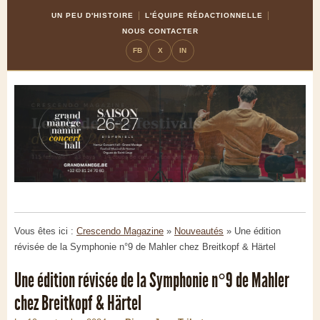
Skip
Aller
UN PEU D'HISTOIRE
L'ÉQUIPE RÉDACTIONNELLE
to
à
NOUS CONTACTER
Content
la
FB
X
IN
navigation
Vous êtes ici :
Crescendo Magazine
»
Nouveautés
»
Une édition
révisée de la Symphonie n°9 de Mahler chez Breitkopf & Härtel
Une édition révisée de la Symphonie n°9 de Mahler
chez Breitkopf & Härtel