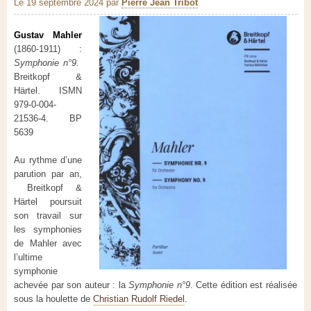
Le 19 septembre 2024
par
Pierre Jean Tribot
Gustav Mahler
(1860-1911) :
Symphonie n°9.
Breitkopf &
Härtel. ISMN
979-0-004-
21536-4. BP
5639
Au rythme d’une
parution par an,
Breitkopf &
Härtel poursuit
son travail sur
les symphonies
de Mahler avec
l’ultime
symphonie
achevée par son auteur : la
Symphonie n°9
. Cette édition est réalisée
sous la houlette de
Christian Rudolf Riedel
.