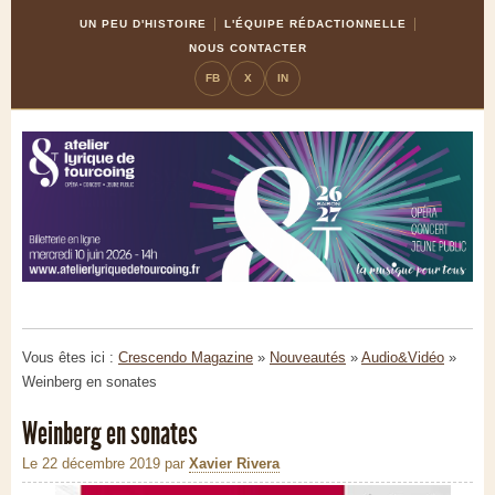
Skip
Aller
UN PEU D'HISTOIRE
L'ÉQUIPE RÉDACTIONNELLE
to
à
NOUS CONTACTER
Content
la
FB
X
IN
navigation
Vous êtes ici :
Crescendo Magazine
»
Nouveautés
»
Audio&Vidéo
»
Weinberg en sonates
Weinberg en sonates
Le 22 décembre 2019
par
Xavier Rivera