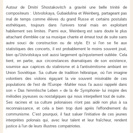
Autour de Dmitri Shostakovitch a gravité une belle trinité de
compositeurs : Ustvolskaya, Gubaidulina et Weinberg, partageant pas
mal de temps comme élèves du grand Russe et certains postulats
esthétiques, toujours dans l'univers tonal mais en exploitant
habilement ses limites. Parmi eux, Weinberg est sans doute le plus
attachant d'emblée car sa musique chante et émeut tout de suite sans
autre souci de construction ou de style. Et si l'on se fie aux
statistiques des concerts, il est probablement le moins souvent joué,
bien qu’Ustvolskaya soit aussi largement qu'injustement oubliée. Cela
tient, en partie, aux circonstances dramatiques de son existence,
soumise aux caprices du stalinisme et à l'antisémitisme ambiant en
Union Soviétique. Sa culture de tradition hébraïque, où l'on imagine
volontiers des violons égayant la vie souvent misérable de ces
populations de l'est de l'Europe -Mahler nous l'a aussi rappelé dans
son « Das himmlische Leben » de la
4e Symphonie
- lui inspire des
mélodies joyeuses ou nostalgiques qui nous interpellent tout de suite.
Ses racines et sa culture polonaises n'ont pas aidé non plus à sa
reconnaissance, et cela a bien trop duré après l'effondrement du
communisme. C’est pourquoi, il faut saluer l'initiative de ces jeunes
interprètes polonais qui, avec leur talent et leur fraîcheur, rendent
justice à l'un de leurs illustres compatriotes.