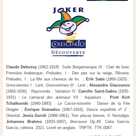
Claude Debussy
(1862-1918)
Suite Bergamasque III
: Clair de lune,
Première Arabesque,
Préludes
, I : Des pas sur la neige, Rêverie,
Préludes,
I : La fille aux cheveux de lin. ;
Erik Satie
(1866-1925) :
Gnossiennes I
: Lent,
Gnossiennes III
: Lent ;
Alexandre Glazounov
(1865-1936) : Raymonda : Variation IV.
Camille Saint-Saëns
(1835-
1931) :
Le carnaval des animaux
VII : Aquarium ;
Piotr Ilich
Tchaïkovski
(1840-1893) :
Le Casse-noisette
: Danse de la Fée
Dragée ;
Enrique Granados
(1867-1916),
Danza española nº 2
:
Oriental.
Jesús Guridi
(1886-1961),
Tres piezas breves,
II: Nostalgia.
Johannes Brahms
(1833-1897),
Berceuse
Op.49.
Celia García-
García, célesta. 2021. Livret en anglais.
TRPTK. TTK 0087 .