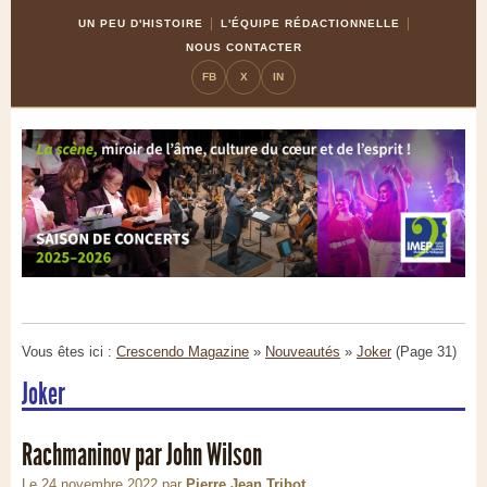
Skip
Aller
UN PEU D'HISTOIRE
L'ÉQUIPE RÉDACTIONNELLE
to
à
NOUS CONTACTER
Content
la
FB
X
IN
navigation
Vous êtes ici :
Crescendo Magazine
»
Nouveautés
»
Joker
(Page 31)
Joker
Rachmaninov par John Wilson
Le 24 novembre 2022
par
Pierre Jean Tribot