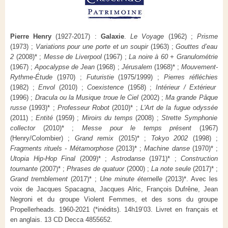
Pierre Henry
(1927-2017) :
Galaxie
.
Le Voyage
(1962) ;
Prisme
(1973) ;
Variations pour une porte et un soupir
(1963) ;
Gouttes d’eau
2
(2008)* ;
Messe de Liverpool
(1967) ;
La noire à 60 + Granulométrie
(1967) ;
Apocalypse de Jean
(1968) ;
Jérusalem
(1968)* ;
Mouvement-
Rythme-Étude
(1970) ;
Futuristie
(1975/1999) ;
Pierres réfléchies
(1982) ;
Envol
(2010) ;
Coexistence
(1958) ;
Intérieur / Extérieur
(1996) ;
Dracula ou la Musique troue le Ciel
(2002) ;
Ma grande Pâque
russe
(1993)* ;
Professeur Robot
(2010)* ;
L'Art de la fugue odyssée
(2011) ;
Entité
(1959) ;
Miroirs du temps
(2008) ;
Strette Symphonie
collector
(2010)* ;
Messe pour le temps présent
(1967)
(Henry/Colombier) ;
Grand remix
(2015)* ;
Tokyo 2002
(1998) ;
Fragments rituels - Métamorphose
(2013)* ;
Machine danse
(1970)* ;
Utopia Hip-Hop Final
(2009)* ;
Astrodanse
(1971)* ;
Construction
tournante
(2007)* ;
Phrases de quatuor
(2000) ;
La note seule
(2017)* ;
Grand tremblement
(2017)* ;
Une minute éternelle
(2013)*. Avec les
voix de Jacques Spacagna, Jacques Alric, François Dufrêne, Jean
Negroni et du groupe Violent Femmes, et des sons du groupe
Propellerheads. 1960-2021 (*inédits). 14h19’03. Livret en français et
en anglais. 13 CD Decca 4855652.