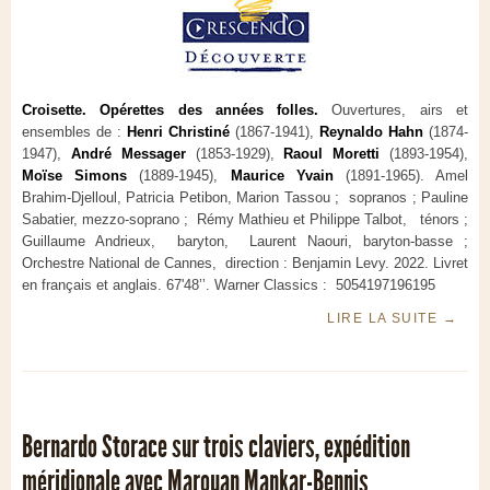
Croisette. Opérettes des années folles.
Ouvertures, airs et
ensembles de :
Henri Christiné
(1867-1941),
Reynaldo Hahn
(1874-
1947),
André Messager
(1853-1929),
Raoul Moretti
(1893-1954),
Moïse Simons
(1889-1945),
Maurice Yvain
(1891-1965). Amel
Brahim-Djelloul, Patricia Petibon, Marion Tassou ; sopranos ; Pauline
Sabatier, mezzo-soprano ; Rémy Mathieu et Philippe Talbot, ténors ;
Guillaume Andrieux, baryton, Laurent Naouri, baryton-basse ;
Orchestre National de Cannes, direction : Benjamin Levy. 2022. Livret
en français et anglais. 67'48’’. Warner Classics : 5054197196195
LIRE LA SUITE
→
Bernardo Storace sur trois claviers, expédition
méridionale avec Marouan Mankar-Bennis