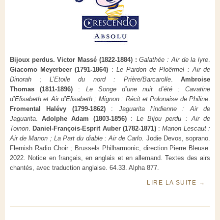
Bijoux perdus. Victor Massé (1822-1884) :
Galathée : Air de la lyre
.
Giacomo Meyerbeer (1791-1864)
:
Le Pardon de Ploërmel : Air de
Dinorah
;
L’Etoile du nord : Prière/Barcarolle
.
Ambroise
Thomas (1811-1896)
:
Le Songe d’une nuit d’été : Cavatine
d’Elisabeth et Air d’Elisabeth ; Mignon : Récit et Polonaise de Philine
.
Fromental Halévy (1799-1862)
:
Jaguarita l’indienne : Air de
Jaguarita
.
Adolphe Adam (1803-1856)
:
Le Bijou perdu : Air de
Toinon
.
Daniel-François-Esprit Auber (1782-1871)
:
Manon Lescaut :
Air de Manon ; La Part du diable : Air de Carlo.
Jodie Devos, soprano.
Flemish Radio Choir ; Brussels Philharmonic, direction Pierre Bleuse.
2022. Notice en français, en anglais et en allemand. Textes des airs
chantés, avec traduction anglaise. 64.33. Alpha 877.
LIRE LA SUITE
→