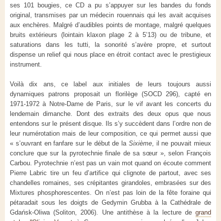
ses 101 bougies, ce CD a pu s’appuyer sur les bandes du fonds
original, transmises par un médecin rouennais qui les avait acquises
aux enchères. Malgré d’audibles points de montage, malgré quelques
bruits extérieurs (lointain klaxon plage 2 à 5’13) ou de tribune, et
saturations dans les tutti, la sonorité s’avère propre, et surtout
dispense un relief qui nous place en étroit contact avec le prestigieux
instrument.
Voilà dix ans, ce label aux initiales de leurs toujours aussi
dynamiques patrons proposait un florilège (SOCD 296), capté en
1971-1972 à Notre-Dame de Paris, sur le vif avant les concerts du
lendemain dimanche. Dont des extraits des deux opus que nous
entendons sur le présent disque. Ils s’y succèdent dans l’ordre non de
leur numérotation mais de leur composition, ce qui permet aussi que
« s’ouvrant en fanfare sur le début de la
Sixième
, il ne pouvait mieux
conclure que sur la pyrotechnie finale de sa sœur », selon François
Carbou. Pyrotechnie n’est pas un vain mot quand on écoute comment
Pierre Labric tire un feu d’artifice qui clignote de partout, avec ses
chandelles romaines, ses crépitantes girandoles, embrasées sur des
Mixtures phosphorescentes. On n’est pas loin de la fête foraine qui
pétaradait sous les doigts de Gedymin Grubba à la Cathédrale de
Gdańsk-Oliwa (Soliton, 2006). Une antithèse à la lecture de
grand