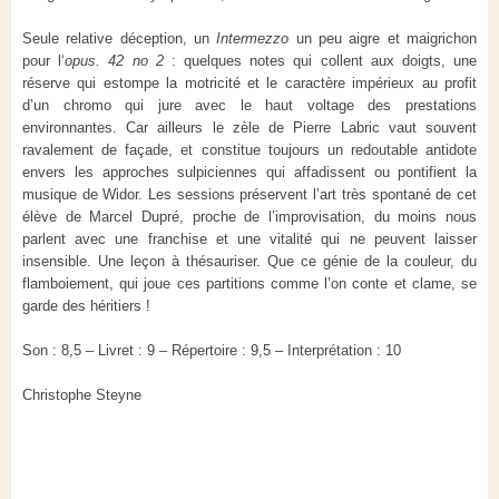
Seule relative déception, un
Intermezzo
un peu aigre et maigrichon
pour l‘
opus. 42 no 2
: quelques notes qui collent aux doigts, une
réserve qui estompe la motricité et le caractère impérieux au profit
d’un chromo qui jure avec le haut voltage des prestations
environnantes. Car ailleurs le zèle de Pierre Labric vaut souvent
ravalement de façade, et constitue toujours un redoutable antidote
envers les approches sulpiciennes qui affadissent ou pontifient la
musique de Widor. Les sessions préservent l’art très spontané de cet
élève de Marcel Dupré, proche de l’improvisation, du moins nous
parlent avec une franchise et une vitalité qui ne peuvent laisser
insensible. Une leçon à thésauriser. Que ce génie de la couleur, du
flamboiement, qui joue ces partitions comme l’on conte et clame, se
garde des héritiers !
Son : 8,5 – Livret : 9 – Répertoire : 9,5 – Interprétation : 10
Christophe Steyne