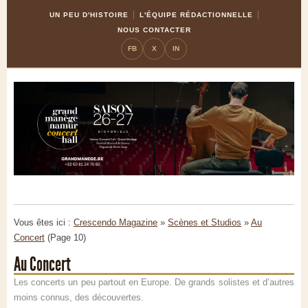
Skip
Aller
UN PEU D'HISTOIRE
L'ÉQUIPE RÉDACTIONNELLE
to
à
NOUS CONTACTER
Content
la
FB
X
IN
navigation
Vous êtes ici :
Crescendo Magazine
»
Scènes et Studios
»
Au
Concert
(Page 10)
Au Concert
Les concerts un peu partout en Europe. De grands solistes et d’autres
moins connus, des découvertes.