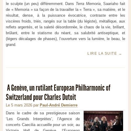
le sculpte (un peu) différemment. Dans
Terra Memoria
, Saariaho fait
de « Memoria » sa façon de la travailler la « Terra », sa matière, et le
résultat, dense, à la puissance évocatrice, contraste entre les
viscères froids, triés, rangés sur la table (du légiste), métallique, aux
reflets argentés, et la saleté désordonnée, le chaos de la vie, brillant,
brûlant, entre le statisme du néant, sa salubrité antiseptique, et
(légers décalages de phases), l’ouverture vers la lumière, le beau, le
grand.
LIRE LA SUITE
→
A Genève, un rutilant European Philharmonic of
Switzerland pour Charles Dutoit
Le 5 mars 2026
par
Paul-André Demierre
Dans le cadre de sa prestigieuse saison
‘Les Grands Interprètes’, l’Agence de
concerts Caecilia accueille pour un soir, au
Victoria Hall de Genève, l’European