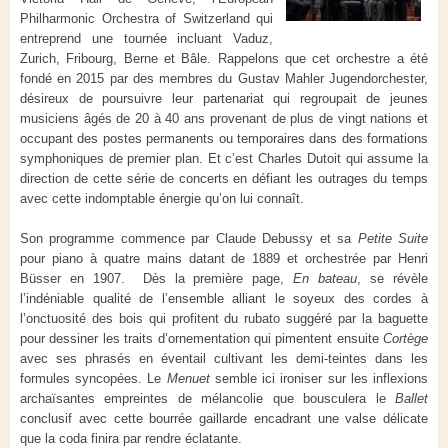
Philharmonic Orchestra of Switzerland qui
entreprend une tournée incluant Vaduz,
Zurich, Fribourg, Berne et Bâle. Rappelons que cet orchestre a été
fondé en 2015 par des membres du Gustav Mahler Jugendorchester,
désireux de poursuivre leur partenariat qui regroupait de jeunes
musiciens âgés de 20 à 40 ans provenant de plus de vingt nations et
occupant des postes permanents ou temporaires dans des formations
symphoniques de premier plan. Et c’est Charles Dutoit qui assume la
direction de cette série de concerts en défiant les outrages du temps
avec cette indomptable énergie qu’on lui connaît.
Son programme commence par Claude Debussy et sa
Petite Suite
pour piano à quatre mains datant de 1889 et orchestrée par Henri
Büsser en 1907. Dès la première page,
En bateau
, se révèle
l’indéniable qualité de l’ensemble alliant le soyeux des cordes à
l’onctuosité des bois qui profitent du rubato suggéré par la baguette
pour dessiner les traits d’ornementation qui pimentent ensuite
Cortège
avec ses phrasés en éventail cultivant les demi-teintes dans les
formules syncopées. Le
Menuet
semble ici ironiser sur les inflexions
archaïsantes empreintes de mélancolie que bousculera le
Ballet
conclusif avec cette bourrée gaillarde encadrant une valse délicate
que la coda finira par rendre éclatante.