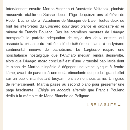
Interviennent ensuite Martha Argerich et Anastasia Voltchok, pianiste
moscovite établie en Suisse depuis l’âge de quinze ans et élève de
Rudolf Buchbinder à l’Académie de Musique de Bâle. Toutes deux se
font les interprètes du
Concerto pour deux pianos et
orchestre en ré
mineur
de Francis Poulenc. Dès les premières mesures de l’
Allegro
transparaît la parfaite adéquation de style des deux artistes qui
associe la brillance du trait émaillé de
trilli
émoustillants à un lyrisme
sentimental innervé de pathétisme. Le
Larghetto
respire une
nonchalance nostalgique que l’
Animato
médian rendra désinvolte,
alors que l’
Allegro molto
conclusif est d’une virtuosité babillarde dont
le piano de Martha s’ingénie à dégager une veine lyrique à fendre
l’âme, avant de parvenir à une coda étincelante qui produit grand effet
sur un public manifestant bruyamment son enthousiasme. En guise
de remerciement, Martha passe au second piano pour présenter une
page fascinante, l’
Elégie en accords alternés
que Francis Poulenc
dédia à la mémoire de Marie-Blanche de Polignac.
LIRE LA SUITE
→