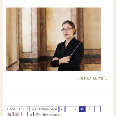
LIRE LA SUITE
→
Page 10 / 157
« Première page
«
…
9
10
11
…
20
30
…
»
Dernière page »