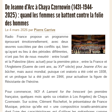
De Jeanne d’Arc à Chaya Czernowin (1431-1944-
2025) : quand les femmes se battent contre la folie
des hommes
Le 4 mars 2026
par
Pierre Carrive
Radio France propose un programme
éprouvant émotionnellement, avec deux
œuvres suscitées par des conflits qui, bien
qu’ayant eu lieu à des périodes différentes,
n’ont pas fini de nous meurtrir : entre Israël
et la Palestine (donc actuel) pour la première pièce ; entre la France et
e
l’Angleterre (Guerre de cent ans, au XV
siècle) pour
Jeanne d’Arc au
bûcher
, mais aussi mondial, puisque cet oratorio a été créé en 1938,
et un prologue lui a été jouté en 1944, pour actualiser la figure de
Résistante de l’héroïne.
Pour commencer,
NO! A Lament for the Innocent
(en première
française, quelques mois après sa création à Los Angeles) de Chaya
Czernowin. Sur scène, Clément Rochefort, le présentateur de France
Musique, précise qu’elle est « une compositrice israélo-américaine
dont l’une des caractéristiques est d’utiliser les métaphores comme