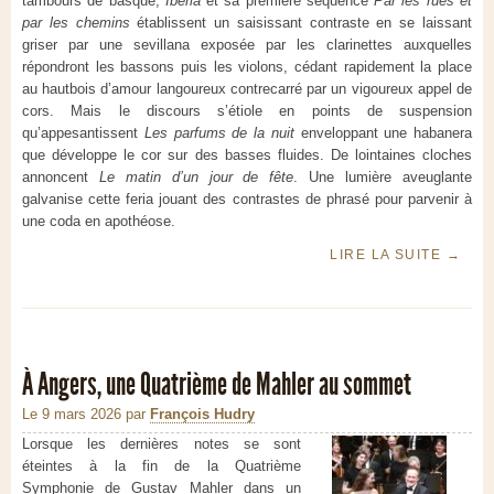
tambours de basque,
Iberia
et sa première séquence
Par les rues et
par les chemins
établissent un saisissant contraste en se laissant
griser par une sevillana exposée par les clarinettes auxquelles
répondront les bassons puis les violons, cédant rapidement la place
au hautbois d’amour langoureux contrecarré par un vigoureux appel de
cors. Mais le discours s’étiole en points de suspension
qu’appesantissent
Les parfums de la nuit
enveloppant une habanera
que développe le cor sur des basses fluides. De lointaines cloches
annoncent
Le matin d’un jour de fête
. Une lumière aveuglante
galvanise cette feria jouant des contrastes de phrasé pour parvenir à
une coda en apothéose.
LIRE LA SUITE
→
À Angers, une Quatrième de Mahler au sommet
Le 9 mars 2026
par
François Hudry
Lorsque les dernières notes se sont
éteintes à la fin de la Quatrième
Symphonie de Gustav Mahler dans un