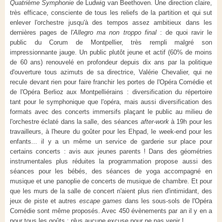
Quatrième Symphonie
de Ludwig van Beethoven. Une direction claire,
très efficace, consciente de tous les reliefs de la partition et qui sut
enlever l'orchestre jusqu'à des tempos assez ambitieux dans les
dernières pages de l'
Allegro ma non troppo final
: de quoi ravir le
public du Corum de Montpellier, très rempli malgré son
impressionnante jauge. Un public plutôt jeune et actif (60% de moins
de 60 ans) renouvelé en profondeur depuis dix ans par la politique
d'ouverture tous azimuts de sa directrice, Valérie Chevalier, qui ne
recule devant rien pour faire franchir les portes de l'Opéra Comédie et
de l'Opéra Berlioz aux Montpelliérains : diversification du répertoire
tant pour le symphonique que l'opéra, mais aussi diversification des
formats avec des concerts immersifs plaçant le public au milieu de
l'orchestre éclaté dans la salle, des séances
after-work
à 19h pour les
travailleurs, à l'heure du goûter pour les Ehpad, le week-end pour les
enfants... il y a un même un service de garderie sur place pour
certains concerts : avis aux jeunes parents ! Dans des géométries
instrumentales plus réduites la programmation propose aussi des
séances pour les bébés, des séances de yoga accompagné en
musique et une panoplie de concerts de musique de chambre. Et pour
que les murs de la salle de concert n'aient plus rien d'intimidant, des
jeux de piste et autres
escape games
dans les sous-sols de l'Opéra
Comédie sont même proposés. Avec 450 évènements par an il y en a
pour tous les goûts : plus aucune excuse pour ne pas venir !