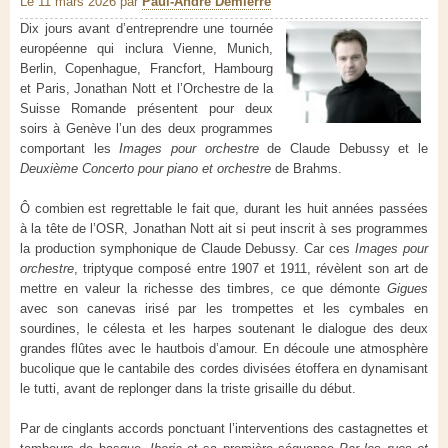
Le 11 mars 2026
par
Paul-André Demierre
Dix jours avant d’entreprendre une tournée
européenne qui inclura Vienne, Munich,
Berlin, Copenhague, Francfort, Hambourg
et Paris, Jonathan Nott et l’Orchestre de la
Suisse Romande présentent pour deux
soirs à Genève l’un des deux programmes
comportant les
Images pour orchestre
de Claude Debussy et le
Deuxième Concerto
pour piano et orchestre
de Brahms.
Ô combien est regrettable le fait que, durant les huit années passées
à la tête de l’OSR, Jonathan Nott ait si peut inscrit à ses programmes
la production symphonique de Claude Debussy. Car ces
Images pour
orchestre
, triptyque composé entre 1907 et 1911, révèlent son art de
mettre en valeur la richesse des timbres, ce que démonte
Gigues
avec son canevas irisé par les trompettes et les cymbales en
sourdines, le célesta et les harpes soutenant le dialogue des deux
grandes flûtes avec le hautbois d’amour. En découle une atmosphère
bucolique que le cantabile des cordes divisées étoffera en dynamisant
le tutti, avant de replonger dans la triste grisaille du début.
Par de cinglants accords ponctuant l’interventions des castagnettes et