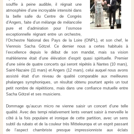
souffle à peine audible, il régnait une
atmosphère d’une incroyable intensité dans
la belle salle du Centre de Congrès
d’Angers, faite d’un mélange de mélancolie
pure et d’admiration pour l’osmose
exceptionnelle régnant entre un orchestre,
l’Orchestre National des Pays de la Loire (ONPL), et son chef, le
Viennois Sacha Götzel. Ce dernier nous a certes habitués à
l’excellence depuis le début de son mandat, mais sa vision
mahlérienne était d’une élévation d’esprit quasi spirituelle. Premier
d’une série de quatre concerts qui seront répétés à Nantes (10 mars),
Saint-Nazaire (11 mars) et Angers (12 mars), celui auquel nous avons
assisté était d’un niveau de qualité comparable aux meilleures
phalanges symphoniques, un résultat obtenu pourtant après un tout
petit nombre de répétitions, mais dans une confiance mutuelle entre
Sacha Götzel et ses musiciens.
Dommage qu’aucun micro ne vienne saisir un concert d’une telle
qualité. Avec des tempi relativement lents venant saisir à merveille le
côté à la fois populaire et ironique de cette partition, avec un sens
subtil du rubato et de la couleur très Mitteleuropa et un esprit passant
de l’aspect chambriste presque impressionniste aux éclats