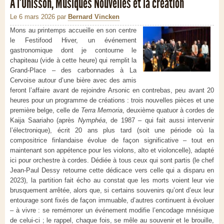
A l’Unisson, Musiques Nouvelles et la création
Le 6 mars 2026
par
Bernard Vincken
Mons au printemps accueille en son centre
le Festifood Hiver, un événement
gastronomique dont je contourne le
chapiteau (vide à cette heure) qui remplit la
Grand-Place – des carbonnades à La
Cervoise autour d’une bière avec des amis
feront l’affaire avant de rejoindre Arsonic en contrebas, peu avant 20
heures pour un programme de créations : trois nouvelles pièces et une
première belge, celle de
Terra Memoria
, deuxième quatuor à cordes de
Kaija Saariaho (après
Nymphéa
, de 1987 – qui fait aussi intervenir
l’électronique), écrit 20 ans plus tard (soit une période où la
compositrice finlandaise évolue de façon significative – tout en
maintenant son appétence pour les violons, alto et violoncelle), adapté
ici pour orchestre à cordes. Dédiée à tous ceux qui sont partis (le chef
Jean-Paul Dessy retourne cette dédicace vers celle qui a disparu en
2023), la partition fait écho au constat que les morts voient leur vie
brusquement arrêtée, alors que, si certains souvenirs qu’ont d’eux leur
entourage sont fixés de façon immuable, d’autres continuent à évoluer
– à vivre : se remémorer un événement modifie l’encodage mnésique
de celui-ci ; le rappel, chaque fois, se mêle au souvenir et le brouille,