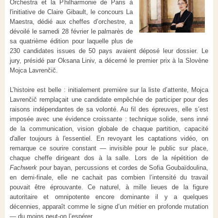
Orchestra et la Philharmonie de Paris à
l'initiative de Claire Gibault, le concours La
Maestra, dédié aux cheffes d’orchestre, a
dévoilé le samedi 28 février le palmarès de
sa quatrième édition pour laquelle plus de
230 candidates issues de 50 pays avaient déposé leur dossier. Le
jury, présidé par Oksana Liniv, a décerné le premier prix à la Slovène
Mojca Lavrenčič.
L’histoire est belle : initialement première sur la liste d’attente, Mojca
Lavrenčič remplaçait une candidate empêchée de participer pour des
raisons indépendantes de sa volonté. Au fil des épreuves, elle s’est
imposée avec une évidence croissante : technique solide, sens inné
de la communication, vision globale de chaque partition, capacité
d'aller toujours à l'essentiel. En revoyant les captations vidéo, on
remarque ce sourire constant — invisible pour le public sur place,
chaque cheffe dirigeant dos à la salle. Lors de la répétition de
Fachwerk
pour bayan, percussions et cordes de Sofia Goubaïdoulina,
en demi-finale, elle ne cachait pas combien l’intensité du travail
pouvait être éprouvante. Ce naturel, à mille lieues de la figure
autoritaire et omnipotente encore dominante il y a quelques
décennies, apparaît comme le signe d’un métier en profonde mutation
— du moins peut-on l’espérer.