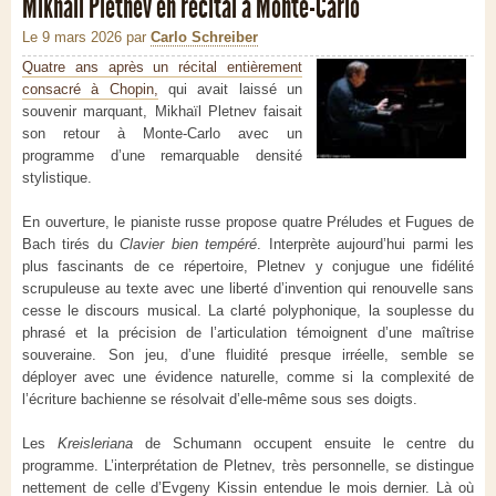
Mikhaïl Pletnev en récital à Monte-Carlo
Le 9 mars 2026
par
Carlo Schreiber
Quatre ans après un récital entièrement
consacré à Chopin,
qui avait laissé un
souvenir marquant, Mikhaïl Pletnev faisait
son retour à Monte-Carlo avec un
programme d’une remarquable densité
stylistique.
En ouverture, le pianiste russe propose quatre Préludes et Fugues de
Bach tirés du
Clavier bien tempéré
. Interprète aujourd’hui parmi les
plus fascinants de ce répertoire, Pletnev y conjugue une fidélité
scrupuleuse au texte avec une liberté d’invention qui renouvelle sans
cesse le discours musical. La clarté polyphonique, la souplesse du
phrasé et la précision de l’articulation témoignent d’une maîtrise
souveraine. Son jeu, d’une fluidité presque irréelle, semble se
déployer avec une évidence naturelle, comme si la complexité de
l’écriture bachienne se résolvait d’elle-même sous ses doigts.
Les
Kreisleriana
de Schumann occupent ensuite le centre du
programme. L’interprétation de Pletnev, très personnelle, se distingue
nettement de celle d’Evgeny Kissin entendue le mois dernier. Là où