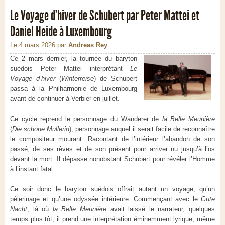
Le Voyage d’hiver de Schubert par Peter Mattei et
Daniel Heide à Luxembourg
Le 4 mars 2026
par
Andreas Rey
Ce 2 mars dernier, la tournée du baryton
suédois Peter Mattei interprétant
Le
Voyage d’hiver
(
Winterreise
) de Schubert
passa à la Philharmonie de Luxembourg
avant de continuer à Verbier en juillet.
Ce cycle reprend le personnage du Wanderer de
la Belle Meunière
(
Die schöne Müllerin
), personnage auquel il serait facile de reconnaître
le compositeur mourant. Racontant de l’intérieur l’abandon de son
passé, de ses rêves et de son présent pour arriver nu jusqu’à l’os
devant la mort. Il dépasse nonobstant Schubert pour révéler l’Homme
à l’instant fatal.
Ce soir donc le baryton suédois offrait autant un voyage, qu’un
pèlerinage et qu’une odyssée intérieure. Commençant avec le
Gute
Nacht
, là où
la Belle Meunière
avait laissé le narrateur, quelques
temps plus tôt, il prend une interprétation éminemment lyrique, même