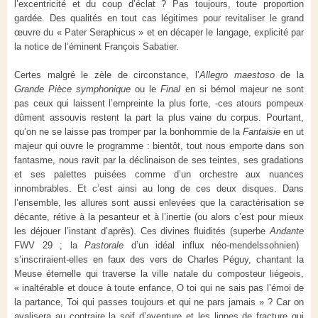
l’excentricité et du coup d’éclat ? Pas toujours, toute proportion
gardée. Des qualités en tout cas légitimes pour revitaliser le grand
œuvre du « Pater Seraphicus » et en décaper le langage, explicité par
la notice de l’éminent François Sabatier.
Certes malgré le zèle de circonstance, l’
Allegro maestoso
de la
Grande Pièce symphonique
ou le
Final
en si bémol majeur ne sont
pas ceux qui laissent l’empreinte la plus forte, -ces atours pompeux
dûment assouvis restent la part la plus vaine du corpus. Pourtant,
qu’on ne se laisse pas tromper par la bonhommie de la
Fantaisie
en ut
majeur qui ouvre le programme : bientôt, tout nous emporte dans son
fantasme, nous ravit par la déclinaison de ses teintes, ses gradations
et ses palettes puisées comme d’un orchestre aux nuances
innombrables. Et c’est ainsi au long de ces deux disques. Dans
l’ensemble, les allures sont aussi enlevées que la caractérisation se
décante, rétive à la pesanteur et à l’inertie (ou alors c’est pour mieux
les déjouer l’instant d’après). Ces divines fluidités (superbe
Andante
FWV 29 ; la
Pastorale
d’un idéal influx néo-mendelssohnien)
s’inscriraient-elles en faux des vers de Charles Péguy, chantant la
Meuse éternelle qui traverse la ville natale du composteur liégeois,
« inaltérable et douce à toute enfance, O toi qui ne sais pas l’émoi de
la partance, Toi qui passes toujours et qui ne pars jamais » ? Car on
avalisera au contraire la soif d’aventure et les lignes de fracture qui