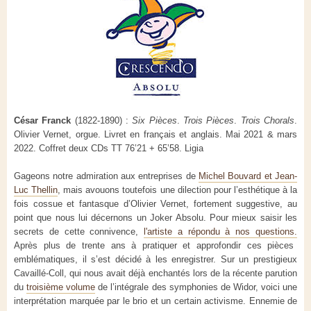
César Franck
(1822-1890) :
Six Pièces
.
Trois Pièces
.
Trois Chorals
.
Olivier Vernet, orgue. Livret en français et anglais. Mai 2021 & mars
2022. Coffret deux CDs TT 76’21 + 65’58. Ligia
Gageons notre admiration aux entreprises de
Michel Bouvard et Jean-
Luc Thellin
, mais avouons toutefois une dilection pour l’esthétique à la
fois cossue et fantasque d’Olivier Vernet, fortement suggestive, au
point que nous lui décernons un Joker Absolu. Pour mieux saisir les
secrets de cette connivence,
l'artiste a répondu à nos questions.
Après plus de trente ans à pratiquer et approfondir ces pièces
emblématiques, il s’est décidé à les enregistrer. Sur un prestigieux
Cavaillé-Coll, qui nous avait déjà enchantés lors de la récente parution
du
troisième volume
de l’intégrale des symphonies de Widor, voici une
interprétation marquée par le brio et un certain activisme. Ennemie de