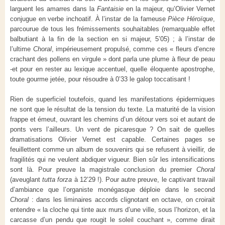
larguent les amarres dans la
Fantaisie
en la majeur, qu’Olivier Vernet
conjugue en verbe inchoatif. À l’instar de la fameuse
Pièce Héroïque
,
parcourue de tous les frémissements souhaitables (remarquable effet
balbutiant à la fin de la section en si majeur, 5’05) ; à l’instar de
l’ultime
Choral
, impérieusement propulsé, comme ces « fleurs d’encre
crachant des pollens en virgule » dont parla une plume à fleur de peau
-et pour en rester au lexique accentuel, quelle éloquente apostrophe,
toute gourme jetée, pour résoudre à 0’33 le galop toccatisant !
Rien de superficiel toutefois, quand les manifestations épidermiques
ne sont que le résultat de la tension du texte. La maturité de la vision
frappe et émeut, ouvrant les chemins d’un détour vers soi et autant de
ponts vers l’ailleurs. Un vent de picaresque ? On sait de quelles
dramatisations Olivier Vernet est capable. Certaines pages se
feuillettent comme un album de souvenirs qui se refusent à vieillir, de
fragilités qui ne veulent abdiquer vigueur. Bien sûr les intensifications
sont là. Pour preuve la magistrale conclusion du premier
Choral
(aveuglant
tutta forza
à 12’29 !). Pour autre preuve, le captivant travail
d’ambiance que l’organiste monégasque déploie dans le second
Choral
: dans les liminaires accords clignotant en octave, on croirait
entendre « la cloche qui tinte aux murs d’une ville, sous l’horizon, et la
carcasse d’un pendu que rougit le soleil couchant », comme dirait