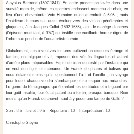
Aloysius Bertrand (1807-1841). En cette procession lovée dans une
suavité morbide, même les spectres endossent manteau de chair, en
lieu d’une chevrotante Voix Humaine qu’on attendrait à 5’05 ; mais
l’insidieux discours sait aussi évoluer vers des visions pénétrantes et
glaçantes, à la Jacques Callot (1592-1635), ainsi le manège d’anches
(l’épisode modulant, à 9’57) qui instille une vacillante horreur digne de
l’arbre aux pendus de l’aquafortiste lorrain.
Globalement, ces inventives lectures cultivent un discours étrange et
familier, nostalgique et vif, imposent des vérités flagrantes et autant
d’arrière-plans inépuisables. Esprit de bilan contesté par l’instance qui
ne veut rien figer, et scénarise. Un Franck de phares et balises qui
nous éclairent moins qu’ils questionnent l’œil et l’oreille ; un voyage
pour lequel chacun voudra s’embarquer et se risquer aux méandres.
Le genre de témoignages qui ébranlent les certitudes et intriguent par
leur goût insolite, leur éclat patent ou intestin, presque baroque. Rien
moins qu’un Franck de chevet -sauf à y poser une lampe de Gallé ?
Son : 8,5 – Livret : 9,5 – Répertoire : 10 – Interprétation : 10
Christophe Steyne