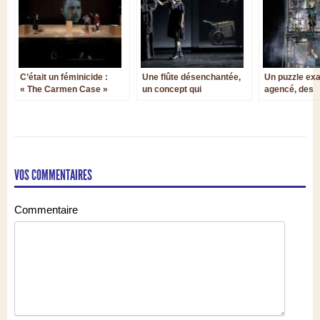
C’était un féminicide :
Une flûte désenchantée,
Un puzzle ex
« The Carmen Case »
un concept qui
agencé, des
d’Alexandra Lacroix et
s’essouffle : La Flûte
convergence
Diana Soh
enchantée de Wolfgang
dynamiques : 
Amadeus Mozart au
d’une réussit
Festival d’art lyrique
confondante :
d’Aix-en-Provence
ohne Schatte
Strauss au Fe
VOS COMMENTAIRES
en-Provence
Commentaire