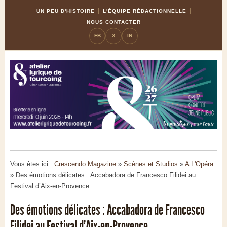
Skip
Aller
UN PEU D'HISTOIRE
L'ÉQUIPE RÉDACTIONNELLE
to
à
NOUS CONTACTER
Content
la
FB
X
IN
navigation
Vous êtes ici :
Crescendo Magazine
»
Scènes et Studios
»
A L'Opéra
»
Des émotions délicates : Accabadora de Francesco Filidei au
Festival d’Aix-en-Provence
Des émotions délicates : Accabadora de Francesco
Filidei au Festival d’Aix-en-Provence