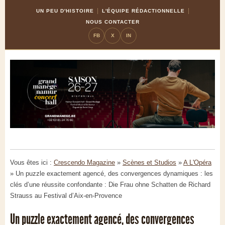
Skip
Aller
UN PEU D'HISTOIRE
L'ÉQUIPE RÉDACTIONNELLE
to
à
NOUS CONTACTER
Content
la
FB
X
IN
navigation
Vous êtes ici :
Crescendo Magazine
»
Scènes et Studios
»
A L'Opéra
»
Un puzzle exactement agencé, des convergences dynamiques : les
clés d’une réussite confondante : Die Frau ohne Schatten de Richard
Strauss au Festival d’Aix-en-Provence
Un puzzle exactement agencé, des convergences