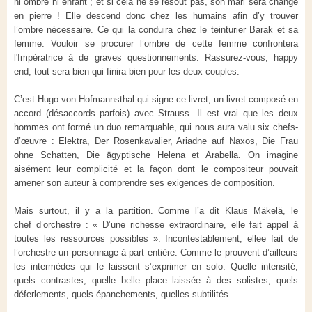
ni ombre ni enfant ; et si cela ne se résout pas, son mari sera changé
en pierre ! Elle descend donc chez les humains afin d’y trouver
l’ombre nécessaire. Ce qui la conduira chez le teinturier Barak et sa
femme. Vouloir se procurer l’ombre de cette femme confrontera
l'Impératrice à de graves questionnements. Rassurez-vous, happy
end, tout sera bien qui finira bien pour les deux couples.
C’est Hugo von Hofmannsthal qui signe ce livret, un livret composé en
accord (désaccords parfois) avec Strauss. Il est vrai que les deux
hommes ont formé un duo remarquable, qui nous aura valu six chefs-
d’œuvre : Elektra, Der Rosenkavalier, Ariadne auf Naxos, Die Frau
ohne Schatten, Die ägyptische Helena et Arabella. On imagine
aisément leur complicité et la façon dont le compositeur pouvait
amener son auteur à comprendre ses exigences de composition.
Mais surtout, il y a la partition. Comme l’a dit Klaus Mäkelä, le
chef d’orchestre : « D’une richesse extraordinaire, elle fait appel à
toutes les ressources possibles ». Incontestablement, ellee fait de
l’orchestre un personnage à part entière. Comme le prouvent d’ailleurs
les intermèdes qui le laissent s’exprimer en solo. Quelle intensité,
quels contrastes, quelle belle place laissée à des solistes, quels
déferlements, quels épanchements, quelles subtilités.