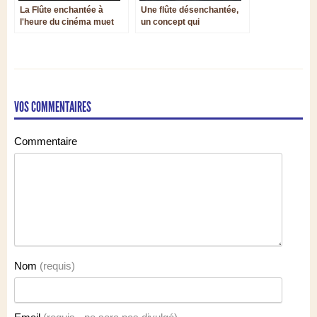
La Flûte enchantée à
Une flûte désenchantée,
l'heure du cinéma muet
un concept qui
s’essouffle : La Flûte
enchantée de Wolfgang
Amadeus Mozart au
Festival d’art lyrique
d’Aix-en-Provence
VOS COMMENTAIRES
Commentaire
Nom
(requis)