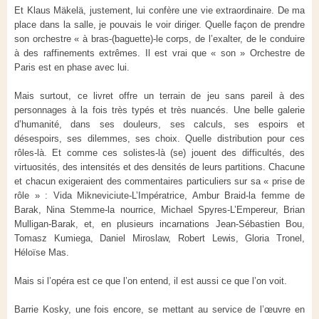
Et Klaus Mäkelä, justement, lui confère une vie extraordinaire. De ma
place dans la salle, je pouvais le voir diriger. Quelle façon de prendre
son orchestre « à bras-(baguette)-le corps, de l’exalter, de le conduire
à des raffinements extrêmes. Il est vrai que « son » Orchestre de
Paris est en phase avec lui.
Mais surtout, ce livret offre un terrain de jeu sans pareil à des
personnages à la fois très typés et très nuancés. Une belle galerie
d’humanité, dans ses douleurs, ses calculs, ses espoirs et
désespoirs, ses dilemmes, ses choix. Quelle distribution pour ces
rôles-là. Et comme ces solistes-là (se) jouent des difficultés, des
virtuosités, des intensités et des densités de leurs partitions. Chacune
et chacun exigeraient des commentaires particuliers sur sa « prise de
rôle » : Vida Mikneviciute-L’Impératrice, Ambur Braid-la femme de
Barak, Nina Stemme-la nourrice, Michael Spyres-L’Empereur, Brian
Mulligan-Barak, et, en plusieurs incarnations Jean-Sébastien Bou,
Tomasz Kumiega, Daniel Miroslaw, Robert Lewis, Gloria Tronel,
Héloïse Mas.
Mais si l’opéra est ce que l’on entend, il est aussi ce que l’on voit.
Barrie Kosky, une fois encore, se mettant au service de l’œuvre en