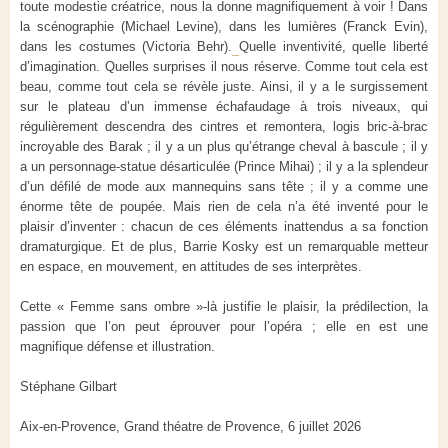
toute modestie créatrice, nous la donne magnifiquement à voir ! Dans
la scénographie (Michael Levine), dans les lumières (Franck Evin),
dans les costumes (Victoria Behr).
Quelle inventivité, quelle liberté
d’imagination. Quelles surprises il nous réserve. Comme tout cela est
beau, comme tout cela se révèle juste. Ainsi, il y a le surgissement
sur le plateau d’un immense échafaudage à trois niveaux, qui
régulièrement descendra des cintres et remontera, logis bric-à-brac
incroyable des Barak ; il y a un plus qu’étrange cheval à bascule ; il y
a un personnage-statue désarticulée (Prince Mihai) ; il y a la splendeur
d’un défilé de mode aux mannequins sans tête ; il y a comme une
énorme tête de poupée. Mais rien de cela n’a été inventé pour le
plaisir d’inventer : chacun de ces éléments inattendus a sa fonction
dramaturgique. Et de plus, Barrie Kosky est un remarquable metteur
en espace, en mouvement, en attitudes de ses interprètes.
Cette « Femme sans ombre »-là justifie le plaisir, la prédilection, la
passion que l’on peut éprouver pour l’opéra ; elle en est une
magnifique défense et illustration.
Stéphane Gilbart
Aix-en-Provence, Grand théatre de Provence, 6 juillet 2026