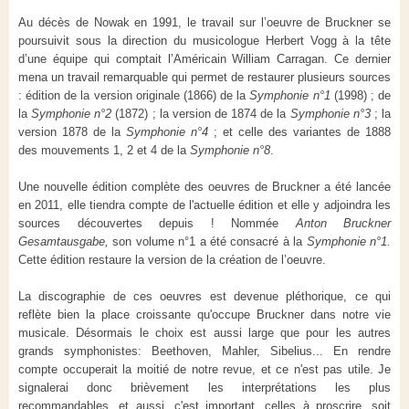
Au décès de Nowak en 1991, le travail sur l’oeuvre de Bruckner se
poursuivit sous la direction du musicologue Herbert Vogg à la tête
d’une équipe qui comptait l’Américain William Carragan. Ce dernier
mena un travail remarquable qui permet de restaurer plusieurs sources
:
édition de la version originale (1866) de la
Symphonie n°1
(1998) ; de
la
Symphonie n°2
(1872) ; la version de 1874 de la
Symphonie n°3
; la
version 1878 de la
Symphonie n°4
; et celle des variantes de 1888
des mouvements 1, 2 et 4 de la
Symphonie n°8
.
Une nouvelle édition complète des oeuvres de Bruckner a été lancée
en 2011, elle tiendra compte de l'actuelle édition et elle y adjoindra les
sources découvertes depuis ! Nommée
Anton Bruckner
Gesamtausgabe,
son volume n°1 a été consacré à la
Symphonie n°1.
Cette édition restaure la version de la création de l’oeuvre.
La discographie de ces oeuvres est devenue pléthorique, ce qui
reflète bien la place croissante qu'occupe Bruckner dans notre vie
musicale. Désormais le choix est aussi large que pour les autres
grands symphonistes: Beethoven, Mahler, Sibelius... En rendre
compte occuperait la moitié de notre revue, et ce n'est pas utile. Je
signalerai donc brièvement les interprétations les plus
recommandables, et aussi, c'est important, celles à proscrire, soit