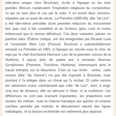
indication unique chez Bruckner), écrite à l'époque où les trois
grandes
Messes
canalisaient l'inspiration religieuse du compositeur,
ce qui ne sera plus le cas par la suite. Il en existe deux versions,
séparées par un quart de siècle. La
Première
(1865-66), dite "de Linz",
a été elle-même précédée d'une première rédaction du mouvement
lent (pas tout à fait complète) et du Scherzo (plus court et moins
intéressant que la version définitive). Ces deux variantes, parues en
partition dans l'Édition critique, ont été enregistrées par Ricardo Luna
et l’ensemble Wien Linz (Preiser). Bruckner a substantiellement
remanié sa
Première
en 1891, à l'époque où, encore sous le choc du
rejet par le chef d'orchestre Hermann Levi de la première version de la
Huitième,
il passa près de quatre ans à remanier diverses
Symphonies
(Première, Troisième, Huitième)
, interrompant ainsi le
travail entrepris sur la
Neuvième.
C'est un cas limite : certes, cette
version (dite "de Vienne") n'a pas été imposée à Bruckner, mais
pourtant il l'a rédigée dans un climat qui l'y incitait. Et cette version
est nettement moins satisfaisante que celle "de Linz", dont, à vingt-
cinq ans de distance, elle ne retrouve ni l'élan, ni la sveltesse. Les
différences ne sont pas vraiment importantes, les proportions sont
restées les mêmes, mais la chasse maniaque aux quintes et octaves
cachées perturbe par endroits le déroulement naturel des lignes
mélodiques, et la texture orchestrale est nettement plus épaisse.