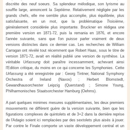
discrète des neuf soeurs. Sa splendeur mélodique, son lyrisme au
souffle large, annoncent la
Septième
. Relativement négligée par les
grands chefs, elle me semble plus accomplie, plus équilibrée, plus
satisfaisante, en un mot, que la problématique
Troisième
,
généralement considérée plus importante. Bruckner en rédigea une
première version en 1871-72, puis la remania en 1876, et encore
l'année suivante, sans que l'on puisse parler vraiment de deux
versions distinctes dans ce dernier cas. Les recherches de William
Carragan ont révélé tout récemment que Robert Haas, sous le titre de
version 1871-72, avait en réalité publié une version de synthèse. La
véritable
Urfassung
doit paraître incessamment, achevant ainsi
l'Edition critique, du moins en ce qui concerne les Symphonies. Cette
Urfassung
a été enregistrée par : Georg Tintner, National Symphony
Orchestra of Ireland (Naxos) ; Herbert Blomstedt,
Gewandhausorchester Leipzig (Querstand) ; Simone Young,
Philharmonisches Staatsorchester Hamburg (Oehms).
A part quelques minimes mesures supplémentaires, les deux premiers
mouvements ne diffèrent guère de la version suivante, bien que les
figurations complexes de quintolets et de 3+2 dans la dernière reprise
de l'Adagio soient ici remplacées par des sextolets plus aisés à jouer.
Par contre le Finale comporte un vaste développement central et un