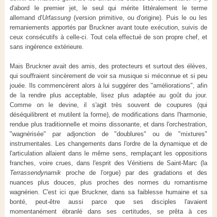
d'abord le premier jet, le seul qui mérite littéralement le terme
allemand d'
Urfassung
(version primitive, ou d'origine). Puis le ou les
remaniements apportés par Bruckner avant toute exécution, suivis de
ceux consécutifs à celle-ci. Tout cela effectué de son propre chef, et
sans ingérence extérieure.
Mais Bruckner avait des amis, des protecteurs et surtout des élèves,
qui souffraient sincèrement de voir sa musique si méconnue et si peu
jouée. Ils commencèrent alors à lui suggérer des "améliorations", afin
de la rendre plus acceptable, lisez plus adaptée au goût du jour.
Comme on le devine, il s'agit très souvent de coupures (qui
déséquilibrent et mutilent la forme), de modifications dans l'harmonie,
rendue plus traditionnelle et moins dissonante, et dans l'orchestration,
"wagnérisée" par adjonction de "doublures" ou de "mixtures"
instrumentales. Les changements dans l'ordre de la dynamique et de
l'articulation allaient dans le même sens, remplaçant les oppositions
franches, voire crues, dans l'esprit des Vénitiens de Saint-Marc (la
Terrassendynamik
proche de l'orgue) par des gradations et des
nuances plus douces, plus proches des normes du romantisme
wagnérien. C'est ici que Bruckner, dans sa faiblesse humaine et sa
bonté, peut-être aussi parce que ses disciples l'avaient
momentanément ébranlé dans ses certitudes, se prêta à ces