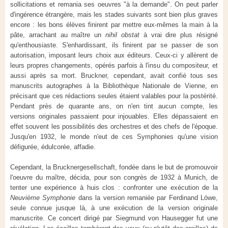
sollicitations et remania ses oeuvres "à la demande". On peut parler
d'ingérence étrangère, mais les stades suivants sont bien plus graves
encore : les bons élèves finirent par mettre eux-mêmes la main à la
pâte, arrachant au maître un
nihil obstat
à vrai dire plus résigné
qu'enthousiaste. S'enhardissant, ils finirent par se passer de son
autorisation, imposant leurs choix aux éditeurs. Ceux-ci y allèrent de
leurs propres changements, opérés parfois à l'insu du compositeur, et
aussi après sa mort. Bruckner, cependant, avait confié tous ses
manuscrits autographes à la Bibliothèque Nationale de Vienne, en
précisant que ces rédactions seules étaient valables pour la postérité.
Pendant près de quarante ans, on n'en tint aucun compte, les
versions originales passaient pour injouables. Elles dépassaient en
effet souvent les possibilités des orchestres et des chefs de l'époque.
Jusqu'en 1932, le monde n'eut de ces Symphonies qu'une vision
défigurée, édulcorée, affadie.
Cependant, la Brucknergesellschaft, fondée dans le but de promouvoir
l'oeuvre du maître, décida, pour son congrès de 1932 à Munich, de
tenter une expérience à huis clos : confronter une exécution de la
Neuvième Symphonie
dans la version remaniée par Ferdinand Löwe,
seule connue jusque là, à une exécution de la version originale
manuscrite. Ce concert dirigé par Siegmund von Hausegger fut une