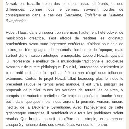
Nowak ont travaillé selon des principes assez différents, et ces
différences, comme nous le verrons, s'avèrent lourdes de
conséquences dans le cas des
Deuxième, Troisième
et
Huitième
Symphonies
.
Robert Haas, dans un souci trop rare mais hautement hétérodoxe, de
musicologie créatrice, s'est efforcé de restituer les originaux
brucknériens avant toute ingérence extérieure, s'aidant pour cela de
lettres, de témoignages, de matériels d'orchestre de l'époque, mais
surtout d'une intuition artistique remarquable. Leopold Nowak, quant à
lui, représente le meilleur de la musicologie traditionnelle, soucieuse
avant tout de pureté philologique. Pour lui, l'autographe brucknérien le
plus tardif doit faire foi, qu'il ait été ou non rédigé sous influence
extérieure. Certes, le projet Nowak allait beaucoup plus loin que le
précédent (auquel le temps avait manqué, il est vrai), puisqu'il se
proposait de publier toutes les versions de toutes les oeuvres, y
compris les variantes partielles. Ce projet considérable touche à son
but : dans quelques mois, nous aurons la première version, encore
inédite, de la
Deuxième Symphonie.
Avec l'achèvement de cette
gigantesque entreprise, il semblerait que tous les problèmes soient
résolus. Que la situation soit loin d'être aussi simple, un examen de
chaque Symphonie dans ses divers états va nous le montrer.