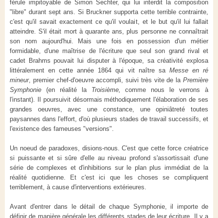
férule impitoyable de Simon Sechter, qui lui interdit la composition
"libre" durant sept ans. Si Bruckner supporta cette terrible contrainte,
c'est qu'il savait exactement ce qu'il voulait, et le but qu'il lui fallait
atteindre. S'il était mort à quarante ans, plus personne ne connaîtrait
son nom aujourd'hui. Mais une fois en possession d'un métier
formidable, d'une maîtrise de l'écriture que seul son grand rival et
cadet Brahms pouvait lui disputer à l'époque, sa créativité explosa
littéralement en cette année 1864 qui vit naître sa
Messe en ré
mineur
, premier chef-d'oeuvre accompli, suivi très vite de la
Première
Symphonie
(en réalité la
Troisième,
comme nous le verrons à
l'instant). Il poursuivit désormais méthodiquement l'élaboration de ses
grandes oeuvres, avec une constance, une opiniâtreté toutes
paysannes dans l'effort, d'où plusieurs stades de travail successifs, et
l'existence des fameuses "versions".
Un noeud de paradoxes, disions-nous. C'est que cette force créatrice
si puissante et si sûre d'elle au niveau profond s'assortissait d'une
série de complexes et d'inhibitions sur le plan plus immédiat de la
réalité quotidienne. Et c'est ici que les choses se compliquent
terriblement, à cause d'interventions extérieures.
Avant d'entrer dans le détail de chaque Symphonie, il importe de
définir de manière générale les différents stades de leur écriture. Il y a