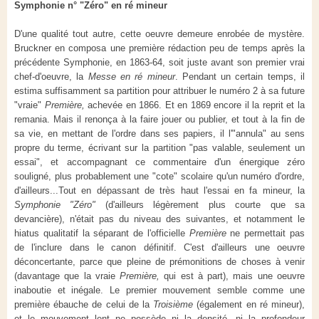
Symphonie n° "Zéro" en ré mineur
D'une qualité tout autre, cette oeuvre demeure enrobée de mystère.
Bruckner en composa une première rédaction peu de temps après la
précédente Symphonie, en 1863-64, soit juste avant son premier vrai
chef-d'oeuvre, la
Messe en ré mineur
. Pendant un certain temps, il
estima suffisamment sa partition pour attribuer le numéro 2 à sa future
"vraie"
Première,
achevée en 1866. Et en 1869 encore il la reprit et la
remania. Mais il renonça à la faire jouer ou publier, et tout à la fin de
sa vie, en mettant de l'ordre dans ses papiers, il l'"annula" au sens
propre du terme, écrivant sur la partition "pas valable, seulement un
essai", et accompagnant ce commentaire d'un énergique zéro
souligné, plus probablement une "cote" scolaire qu'un numéro d'ordre,
d'ailleurs...Tout en dépassant de très haut l'essai en fa mineur, la
Symphonie "Zéro"
(d'ailleurs légèrement plus courte que sa
devancière), n'était pas du niveau des suivantes, et notamment le
hiatus qualitatif la séparant de l'officielle
Première
ne permettait pas
de l'inclure dans le canon définitif. C'est d'ailleurs une oeuvre
déconcertante, parce que pleine de prémonitions de choses à venir
(davantage que la vraie
Première,
qui est à part), mais une oeuvre
inaboutie et inégale. Le premier mouvement semble comme une
première ébauche de celui de la
Troisième
(également en ré mineur),
et le mouvement lent ne possède ni la densité, ni la profondeur