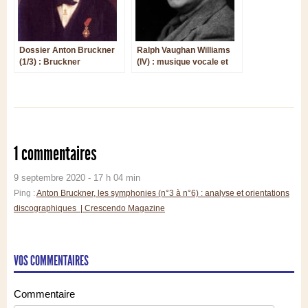
Dossier Anton Bruckner
Ralph Vaughan Williams
(1/3) : Bruckner
(IV) : musique vocale et
d'aujourd'hui ?
opéras
1 commentaires
9 septembre 2020 - 17 h 04 min
Ping :
Anton Bruckner, les symphonies (n°3 à n°6) : analyse et orientations
discographiques | Crescendo Magazine
VOS COMMENTAIRES
Commentaire