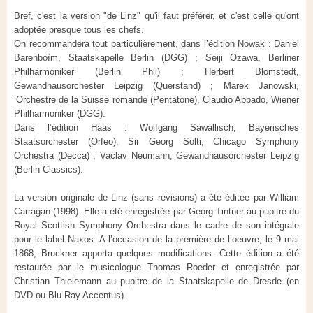
Bref, c'est la version "de Linz" qu'il faut préférer, et c'est celle qu'ont
adoptée presque tous les chefs.
On recommandera tout particulièrement, dans l’édition Nowak : Daniel
Barenboïm, Staatskapelle Berlin (DGG) ; Seiji Ozawa, Berliner
Philharmoniker (Berlin Phil) ; Herbert Blomstedt,
Gewandhausorchester Leipzig (Querstand) ; Marek Janowski,
’Orchestre de la Suisse romande (Pentatone), Claudio Abbado, Wiener
Philharmoniker (DGG).
Dans l’édition Haas : Wolfgang Sawallisch, Bayerisches
Staatsorchester (Orfeo),
Sir Georg Solti, Chicago Symphony
Orchestra (Decca) ; Vaclav Neumann, Gewandhausorchester Leipzig
(Berlin Classics).
La version originale de Linz (sans révisions) a été éditée par William
Carragan (1998). Elle a été enregistrée par Georg Tintner au pupitre du
Royal Scottish Symphony Orchestra dans le cadre de son intégrale
pour le label Naxos. A l’occasion de la première de l’oeuvre, le 9 mai
1868, Bruckner apporta quelques modifications. Cette édition a été
restaurée par le musicologue
Thomas Roeder et enregistrée par
Christian Thielemann au pupitre de la Staatskapelle de Dresde (en
DVD ou Blu-Ray Accentus).