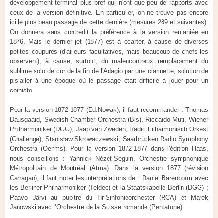
développement terminal plus bref qui n'ont que peu de rapports avec
ceux de la version définitive. En particulier, on ne trouve pas encore
ici le plus beau passage de cette dernière (mesures 289 et suivantes).
On donnera sans contredit la préférence à la version remaniée en
1876. Mais le dernier jet (1877) est à écarter, à cause de diverses
petites coupures (d'ailleurs facultatives, mais beaucoup de chefs les
observent), à cause, surtout, du malencontreux remplacement du
sublime solo de cor de la fin de l'Adagio par une clarinette, solution de
pis-aller à une époque où le passage était difficile à jouer pour un
corniste.
Pour la version 1872-1877 (Ed.Nowak), il faut recommander : Thomas
Dausgaard, Swedish Chamber Orchestra (Bis), Riccardo Muti, Wiener
Philharmoniker (DGG), Jaap van Zweden, Radio
Filharmonisch Orkest
(Challenge),
Stanisław Skrowaczewski, Saarbrücken Radio Symphony
Orchestra (Oehms). Pour la version 1872-1877 dans l'édition Haas,
nous conseillons : Yannick Nézet-Seguin, Orchestre symphonique
Métropolitain de Montréal (Atma). Dans la version 1877 (révision
Carragan), il faut noter les interprétations de : Daniel Barenboïm avec
les Berliner Philharmoniker (Teldec) et la Staatskapelle Berlin (DGG) ;
Paavo Järvi au pupitre du Hr
-
Sinfonieorchester
(RCA) et Marek
Janowski avec l’Orchestre de la Suisse romande (Pentatone).