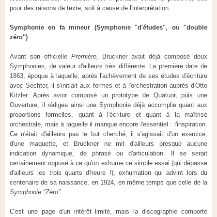
pour des raisons de texte, soit à cause de l'interprétation.
Symphonie en fa mineur (Symphonie "d'études", ou "double
zéro")
Avant son officielle
Première,
Bruckner avait déjà composé deux
Symphonies, de valeur d'ailleurs très différente. La première date de
1863, époque à laquelle, après l'achèvement de ses études d'écriture
avec Sechter, il s'initiait aux formes et à l'orchestration auprès d'Otto
Kitzler. Après avoir composé un prototype de Quatuor, puis une
Ouverture, il rédigea ainsi une Symphonie déjà accomplie quant aux
proportions formelles, quant à l'écriture et quant à la maîtrise
orchestrale, mais à laquelle il manque encore l'essentiel : l'inspiration.
Ce n'était d'ailleurs pas le but cherché, il s'agissait d'un exercice,
d'une maquette, et Bruckner ne mit d'ailleurs presque aucune
indication dynamique, de phrasé ou d'articulation. Il se serait
certainement opposé à ce qu'on exhume ce simple essai (qui dépasse
d'ailleurs les trois quarts d'heure !), exhumation qui advint lors du
centenaire de sa naissance, en 1924, en même temps que celle de la
Symphonie "Zéro"
.
C'est une page d'un intérêt limité, mais la discographie comporte