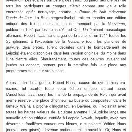
révélation. Les écailles tombèrent des yeux (ou plutôt des oreilles) de
tous les participants au congrès, c'était comme une vieille toile
encrassée après nettoyage, comme la
Ronde de Nuit
redevenue
Ronde de Jour
. La Brucknergesellschaft mit en chantier une édition
critique des textes originaux, en commençant par la
Neuvième
,
publiée en 1934 par les soins d'Alfred Orel. Un éminent musicologue
allemand, Robert Haas, se chargea de la suite, et en 1944 toutes les
Symphonies, à l'exception de la
Troisième
(dont les planches de
gravure, déjà prêtes, furent détruites dans le bombardement de
Leipzig) étaient disponibles dans leur version originale, du moins dans
l'une d'entre elles. Simultanément, toutes ces oeuvres avaient été
jouées au concert, prenant pour la première fois leur place aux
programmes sous leur vrai visage.
Après la fin de la guerre, Robert Haas, accusé de sympathies pro-
nazies, fut écarté: toute cette édition critique, surtout après
l'Anschluss, avait servi les fins de la propagande du Reich qui avait
même réservé une place d'honneur au buste du compositeur dans le
fameux Walhalla proche d'Ingolstadt, en Bavière, où il voisinait avec
toutes les hautes valeurs de la culture aryenne ! L'Autriche lança une
nouvelle édition critique, confiée à Leopold Nowak, laquelle, avec ses
désormais familières couvertures bleues, a supplanté l'édition Haas
(couvertures grises), devenue pratiquement introuvable. Or, Haas et