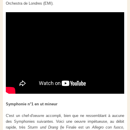
Orchestra de Londres (EMI).
Symphonie n°1 en ut mineur
C'est un chef-d'oeuvre accompli, bien que ne ressemblant à aucune
des Symphonies suivantes. Voici une oeuvre impétueuse, au débit
rapide, très
Sturm und Drang
(le Finale est un
Allegro con fuoco
,