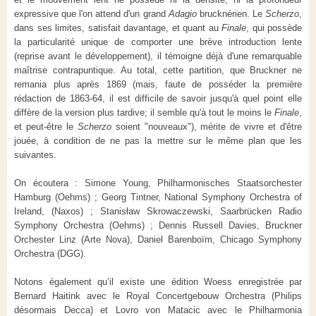
expressive que l'on attend d'un grand
Adagio
brucknérien. Le
Scherzo
,
dans ses limites, satisfait davantage, et quant au
Finale
, qui possède
la particularité unique de comporter une brève introduction lente
(reprise avant le développement), il témoigne déjà d'une remarquable
maîtrise contrapuntique. Au total, cette partition, que Bruckner ne
remania plus après 1869 (mais, faute de posséder la première
rédaction de 1863-64, il est difficile de savoir jusqu'à quel point elle
diffère de la version plus tardive; il semble qu'à tout le moins le
Finale
,
et peut-être le
Scherzo
soient "nouveaux"), mérite de vivre et d'être
jouée, à condition de ne pas la mettre sur le même plan que les
suivantes.
On écoutera : Simone Young, Philharmonisches Staatsorchester
Hamburg (Oehms) ; Georg Tintner, National Symphony Orchestra of
Ireland, (Naxos) ; Stanisław Skrowaczewski, Saarbrücken Radio
Symphony Orchestra (Oehms) ; Dennis Russell Davies, Bruckner
Orchester Linz
(Arte Nova), Daniel Barenboïm, Chicago Symphony
Orchestra (DGG).
Notons également qu’il existe une édition Woess enregistrée par
Bernard Haitink avec le Royal Concertgebouw Orchestra (Philips
désormais Decca) et Lovro von Matacic avec le Philharmonia