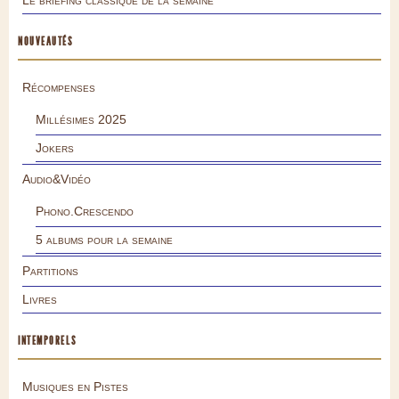
Le briefing classique de la semaine
NOUVEAUTÉS
Récompenses
Millésimes 2025
Jokers
Audio&Vidéo
Phono.Crescendo
5 albums pour la semaine
Partitions
Livres
INTEMPORELS
Musiques en Pistes