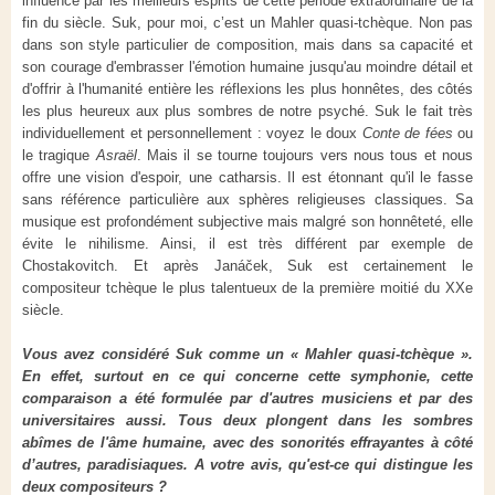
influencé par les meilleurs esprits de cette période extraordinaire de la
fin du siècle. Suk, pour moi, c’est un Mahler quasi-tchèque. Non pas
dans son style particulier de composition, mais dans sa capacité et
son courage d'embrasser l'émotion humaine jusqu'au moindre détail et
d'offrir à l'humanité entière les réflexions les plus honnêtes, des côtés
les plus heureux aux plus sombres de notre psyché. Suk le fait très
individuellement et personnellement : voyez le doux
Conte de fées
ou
le tragique
Asraël
. Mais il se tourne toujours vers nous tous et nous
offre une vision d'espoir, une catharsis. Il est étonnant qu'il le fasse
sans référence particulière aux sphères religieuses classiques. Sa
musique est profondément subjective mais malgré son honnêteté, elle
évite le nihilisme. Ainsi, il est très différent par exemple de
Chostakovitch. Et après Janáček, Suk est certainement le
compositeur tchèque le plus talentueux de la première moitié du XXe
siècle.
Vous avez considéré Suk comme un « Mahler quasi-tchèque ».
En effet, surtout en ce qui concerne cette symphonie, cette
comparaison a été formulée par d'autres musiciens et par des
universitaires aussi. Tous deux plongent dans les sombres
abîmes de l'âme humaine, avec des sonorités effrayantes à côté
d’autres, paradisiaques. A votre avis, qu'est-ce qui distingue les
deux compositeurs ?