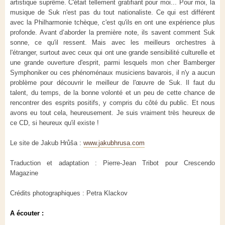
artistique suprême. C'était tellement gratifiant pour moi... Pour moi, la
musique de Suk n'est pas du tout nationaliste. Ce qui est différent
avec la Philharmonie tchèque, c'est qu'ils en ont une expérience plus
profonde. Avant d’aborder la première note, ils savent comment Suk
sonne, ce qu'il ressent. Mais avec les meilleurs orchestres à
l'étranger, surtout avec ceux qui ont une grande sensibilité culturelle et
une grande ouverture d'esprit, parmi lesquels mon cher Bamberger
Symphoniker ou ces phénoménaux musiciens bavarois, il n'y a aucun
problème pour découvrir le meilleur de l'œuvre de Suk. Il faut du
talent, du temps, de la bonne volonté et un peu de cette chance de
rencontrer des esprits positifs, y compris du côté du public. Et nous
avons eu tout cela, heureusement. Je suis vraiment très heureux de
ce CD, si heureux qu'il existe !
Le site de Jakub Hrůša :
www.jakubhrusa.com
Traduction et adaptation : Pierre-Jean Tribot pour Crescendo
Magazine
Crédits photographiques : Petra Klackov
A écouter :