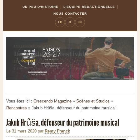
Skip
Aller
UN PEU D'HISTOIRE
L'ÉQUIPE RÉDACTIONNELLE
to
à
NOUS CONTACTER
Content
la
FB
X
IN
navigation
Vous êtes ici :
Crescendo Magazine
»
Scènes et Studios
»
Rencontres
»
Jakub Hrůša, défenseur du patrimoine musical
Jakub Hrůša, défenseur du patrimoine musical
Le 31 mars 2020
par
Remy Franck