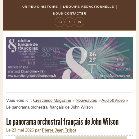
Skip
Aller
UN PEU D'HISTOIRE
L'ÉQUIPE RÉDACTIONNELLE
to
à
NOUS CONTACTER
Content
la
FB
X
IN
navigation
Vous êtes ici :
Crescendo Magazine
»
Nouveautés
»
Audio&Vidéo
»
Le panorama orchestral français de John Wilson
Le panorama orchestral français de John Wilson
Le 23 mai 2026
par
Pierre Jean Tribot