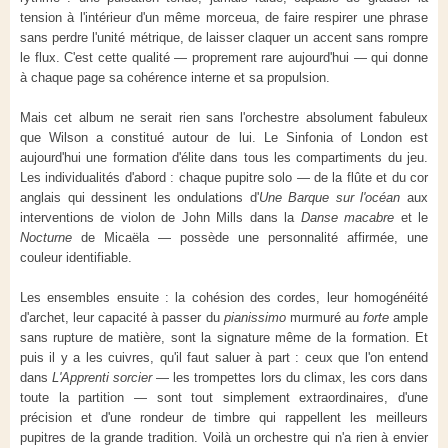
tension à l'intérieur d'un même morceua, de faire respirer une phrase
sans perdre l'unité métrique, de laisser claquer un accent sans rompre
le flux. C'est cette qualité — proprement rare aujourd'hui — qui donne
à chaque page sa cohérence interne et sa propulsion.
Mais cet album ne serait rien sans l'orchestre absolument fabuleux
que Wilson a constitué autour de lui. Le Sinfonia of London est
aujourd'hui une formation d'élite dans tous les compartiments du jeu.
Les individualités d'abord : chaque pupitre solo — de la flûte et du cor
anglais qui dessinent les ondulations d'
Une Barque sur l'océan
aux
interventions de violon de John Mills dans la
Danse macabre
et le
Nocturne
de Micaëla — possède une personnalité affirmée, une
couleur identifiable.
Les ensembles ensuite : la cohésion des cordes, leur homogénéité
d'archet, leur capacité à passer du
pianissimo
murmuré au
forte
ample
sans rupture de matière, sont la signature même de la formation. Et
puis il y a les cuivres, qu'il faut saluer à part : ceux que l'on entend
dans
L'Apprenti sorcier
— les trompettes lors du climax, les cors dans
toute la partition — sont tout simplement extraordinaires, d'une
précision et d'une rondeur de timbre qui rappellent les meilleurs
pupitres de la grande tradition. Voilà un orchestre qui n'a rien à envier