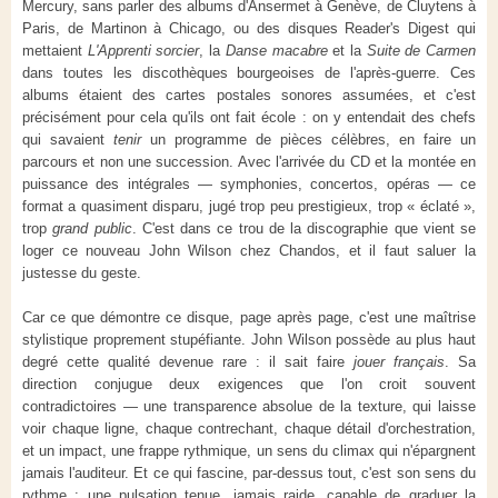
Mercury, sans parler des albums d'Ansermet à Genève, de Cluytens à
Paris, de Martinon à Chicago, ou des disques Reader's Digest qui
mettaient
L'Apprenti sorcier
, la
Danse macabre
et la
Suite de Carmen
dans toutes les discothèques bourgeoises de l'après-guerre. Ces
albums étaient des cartes postales sonores assumées, et c'est
précisément pour cela qu'ils ont fait école : on y entendait des chefs
qui savaient
tenir
un programme de pièces célèbres, en faire un
parcours et non une succession. Avec l'arrivée du CD et la montée en
puissance des intégrales — symphonies, concertos, opéras — ce
format a quasiment disparu, jugé trop peu prestigieux, trop « éclaté »,
trop
grand public
. C'est dans ce trou de la discographie que vient se
loger ce nouveau John Wilson chez Chandos, et il faut saluer la
justesse du geste.
Car ce que démontre ce disque, page après page, c'est une maîtrise
stylistique proprement stupéfiante. John Wilson possède au plus haut
degré cette qualité devenue rare : il sait faire
jouer français
. Sa
direction conjugue deux exigences que l'on croit souvent
contradictoires — une transparence absolue de la texture, qui laisse
voir chaque ligne, chaque contrechant, chaque détail d'orchestration,
et un impact, une frappe rythmique, un sens du climax qui n'épargnent
jamais l'auditeur. Et ce qui fascine, par-dessus tout, c'est son sens du
rythme : une pulsation tenue, jamais raide, capable de graduer la