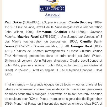
Paul Dukas
(1865-1935) :
L'Apprenti sorcier
.
Claude Debussy
(1862-
1918) :
Clair de lune
, extrait de la
Suite bergamasque
(orchestration
John Wilson, 1994).
Emmanuel Chabrier
(1841-1894) :
Joyeuse
Marche
.
Maurice Ravel
(1875-1937) :
Une Barque sur l'océan
, n° 3
des
Miroirs
(orchestration du compositeur, 1906).
Camille Saint-
Saëns
(1835-1921) :
Danse macabre
, op. 40.
Georges Bizet
(1838-
1875) : Suites de
Carmen
(arrangements d'Ernest Guiraud, édition
Fritz Hoffmann), présentées dans un ordre choisi par John Wilson.
Sinfonia of London, John Wilson, direction ; Charlie Lovell-Jones et
John Mills, premiers violons ; John Mills, violon solo (Saint-Saëns et
Bizet). 2025-2026. Livret en anglais. 1 SACD hybride Chandos CHSA
5379.
Il fut un temps — la grande époque du 33 tours — où les chefs et les
labels considéraient comme une évidence de graver des panoramas
de tubes orchestraux français. Stokowski en faisait des feux d'artifice
de couleurs pour RCA et Decca, Karajan en signait des florilèges chez
DGG, Munch et Paray en livraient des galeries entières chez RCA et