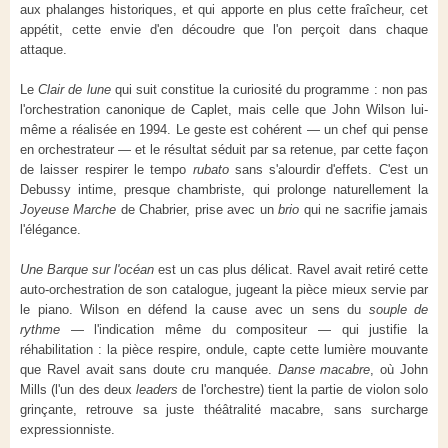
aux phalanges historiques, et qui apporte en plus cette fraîcheur, cet
appétit, cette envie d'en découdre que l'on perçoit dans chaque
attaque.
Le
Clair de lune
qui suit constitue la curiosité du programme : non pas
l'orchestration canonique de Caplet, mais celle que John Wilson lui-
même a réalisée en 1994. Le geste est cohérent — un chef qui pense
en orchestrateur — et le résultat séduit par sa retenue, par cette façon
de laisser respirer le tempo
rubato
sans s'alourdir d'effets. C'est un
Debussy intime, presque chambriste, qui prolonge naturellement la
Joyeuse Marche
de Chabrier, prise avec un
brio
qui ne sacrifie jamais
l'élégance.
Une Barque sur l'océan
est un cas plus délicat. Ravel avait retiré cette
auto-orchestration de son catalogue, jugeant la pièce mieux servie par
le piano. Wilson en défend la cause avec un sens du
souple de
rythme
— l'indication même du compositeur — qui justifie la
réhabilitation : la pièce respire, ondule, capte cette lumière mouvante
que Ravel avait sans doute cru manquée.
Danse macabre
, où John
Mills (l'un des deux
leaders
de l'orchestre) tient la partie de violon solo
grinçante, retrouve sa juste théâtralité macabre, sans surcharge
expressionniste.