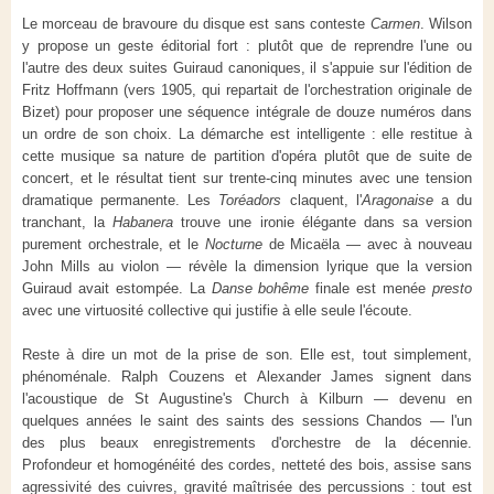
Le morceau de bravoure du disque est sans conteste
Carmen
. Wilson
y propose un geste éditorial fort : plutôt que de reprendre l'une ou
l'autre des deux suites Guiraud canoniques, il s'appuie sur l'édition de
Fritz Hoffmann (vers 1905, qui repartait de l'orchestration originale de
Bizet) pour proposer une séquence intégrale de douze numéros dans
un ordre de son choix. La démarche est intelligente : elle restitue à
cette musique sa nature de partition d'opéra plutôt que de suite de
concert, et le résultat tient sur trente-cinq minutes avec une tension
dramatique permanente. Les
Toréadors
claquent, l'
Aragonaise
a du
tranchant, la
Habanera
trouve une ironie élégante dans sa version
purement orchestrale, et le
Nocturne
de Micaëla — avec à nouveau
John Mills au violon — révèle la dimension lyrique que la version
Guiraud avait estompée. La
Danse bohême
finale est menée
presto
avec une virtuosité collective qui justifie à elle seule l'écoute.
Reste à dire un mot de la prise de son. Elle est, tout simplement,
phénoménale. Ralph Couzens et Alexander James signent dans
l'acoustique de St Augustine's Church à Kilburn — devenu en
quelques années le saint des saints des sessions Chandos — l'un
des plus beaux enregistrements d'orchestre de la décennie.
Profondeur et homogénéité des cordes, netteté des bois, assise sans
agressivité des cuivres, gravité maîtrisée des percussions : tout est