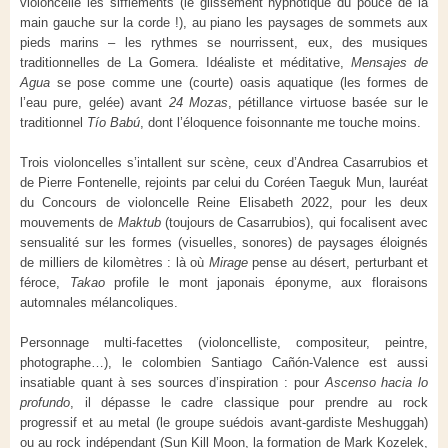
violoncelle les sifflements (le glissement hypnotique du pouce de la
main gauche sur la corde !), au piano les paysages de sommets aux
pieds marins – les rythmes se nourrissent, eux, des musiques
traditionnelles de La Gomera. Idéaliste et méditative,
Mensajes de
Agua
se pose comme une (courte) oasis aquatique (les formes de
l’eau pure, gelée) avant
24 Mozas
, pétillance virtuose basée sur le
traditionnel
Tío Babú
, dont l’éloquence foisonnante me touche moins.
Trois violoncelles s’intallent sur scène, ceux d’Andrea Casarrubios et
de Pierre Fontenelle, rejoints par celui du Coréen Taeguk Mun, lauréat
du Concours de violoncelle Reine Elisabeth 2022, pour les deux
mouvements de
Maktub
(toujours de Casarrubios), qui focalisent avec
sensualité sur les formes (visuelles, sonores) de paysages éloignés
de milliers de kilomètres : là où
Mirage
pense au désert, perturbant et
féroce,
Takao
profile le mont japonais éponyme, aux floraisons
automnales mélancoliques.
Personnage multi-facettes (violoncelliste, compositeur, peintre,
photographe…), le colombien Santiago Cañón-Valence est aussi
insatiable quant à ses sources d’inspiration : pour
Ascenso hacia lo
profundo
, il dépasse le cadre classique pour prendre au rock
progressif et au metal (le groupe suédois avant-gardiste Meshuggah)
ou au rock indépendant (Sun Kill Moon, la formation de Mark Kozelek,