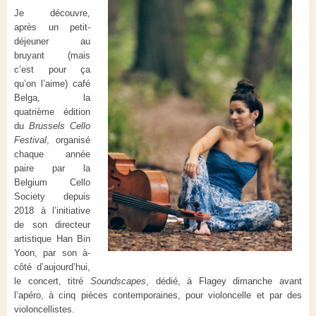
Je découvre,
après un petit-
déjeuner au
bruyant (mais
c’est pour ça
qu’on l’aime) café
Belga, la
quatrième édition
du
Brussels Cello
Festival
, organisé
chaque année
paire par la
Belgium Cello
Society depuis
2018 à l’initiative
de son directeur
artistique Han Bin
Yoon, par son à-
côté d’aujourd’hui,
le concert, titré
Soundscapes
, dédié, à Flagey dimanche avant
l’apéro, à cinq pièces contemporaines, pour violoncelle et par des
violoncellistes.