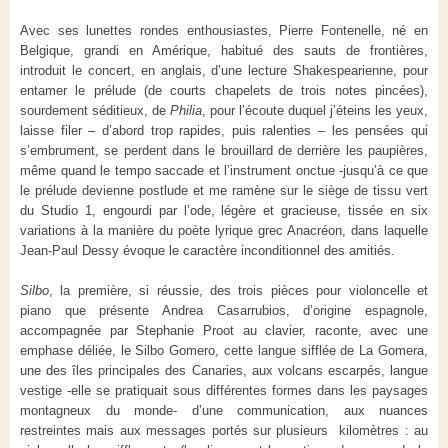
Avec ses lunettes rondes enthousiastes, Pierre Fontenelle, né en
Belgique, grandi en Amérique, habitué des sauts de frontières,
introduit le concert, en anglais, d’une lecture Shakespearienne, pour
entamer le prélude (de courts chapelets de trois notes pincées),
sourdement séditieux, de
Philia
, pour l’écoute duquel j’éteins les yeux,
laisse filer – d’abord trop rapides, puis ralenties – les pensées qui
s’embrument, se perdent dans le brouillard de derrière les paupières,
même quand le tempo saccade et l’instrument onctue -jusqu’à ce que
le prélude devienne postlude et me ramène sur le siège de tissu vert
du Studio 1, engourdi par l’ode, légère et gracieuse, tissée en six
variations à la manière du poète lyrique grec Anacréon, dans laquelle
Jean-Paul Dessy évoque le caractère inconditionnel des amitiés.
Silbo
, la première, si réussie, des trois pièces pour violoncelle et
piano que présente Andrea Casarrubios, d’origine espagnole,
accompagnée par Stephanie Proot au clavier, raconte, avec une
emphase déliée, le Silbo Gomero, cette langue sifflée de La Gomera,
une des îles principales des Canaries, aux volcans escarpés, langue
vestige -elle se pratiquait sous différentes formes dans les paysages
montagneux du monde- d’une communication, aux nuances
restreintes mais aux messages portés sur plusieurs kilomètres : au