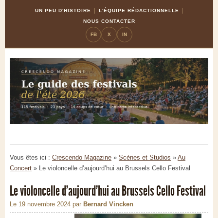
Skip
Aller
UN PEU D'HISTOIRE
L'ÉQUIPE RÉDACTIONNELLE
to
à
NOUS CONTACTER
Content
la
FB
X
IN
navigation
Vous êtes ici :
Crescendo Magazine
»
Scènes et Studios
»
Au
Concert
»
Le violoncelle d’aujourd’hui au Brussels Cello Festival
Le violoncelle d’aujourd’hui au Brussels Cello Festival
Le 19 novembre 2024
par
Bernard Vincken