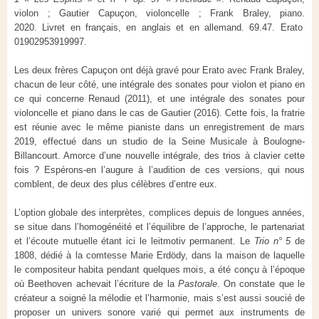
violon ; Gautier Capuçon, violoncelle ; Frank Braley, piano.
2020.
Livret en français, en anglais et en allemand. 69.47. Erato
01902953919997.
Les deux frères Capuçon ont déjà gravé pour Erato avec Frank Braley,
chacun de leur côté, une intégrale des sonates pour violon et piano en
ce qui concerne Renaud (2011), et une intégrale des sonates pour
violoncelle et piano dans le cas de Gautier (2016). Cette fois, la fratrie
est réunie avec le même pianiste dans un enregistrement de mars
2019, effectué dans un studio de la Seine Musicale à Boulogne-
Billancourt. Amorce d’une nouvelle intégrale, des trios à clavier cette
fois ? Espérons-en l’augure à l’audition de ces versions, qui nous
comblent, de deux des plus célèbres d’entre eux.
L’option globale des interprètes, complices depuis de longues années,
se situe dans l’homogénéité et l’équilibre de l’approche, le partenariat
et l’écoute mutuelle étant ici le leitmotiv permanent. Le
Trio n° 5
de
1808, dédié à la comtesse Marie Erdödy, dans la maison de laquelle
le compositeur habita pendant quelques mois, a été conçu à l’époque
où Beethoven achevait l’écriture de la
Pastorale
. On constate que le
créateur a soigné la mélodie et l’harmonie, mais s’est aussi soucié de
proposer un univers sonore varié qui permet aux instruments de