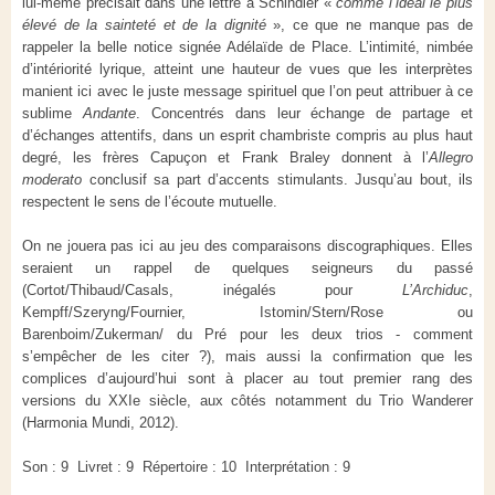
lui-même précisait dans une lettre à Schindler «
comme l’idéal le plus
élevé de la sainteté et de la dignité
», ce que ne manque pas de
rappeler la belle notice signée Adélaïde de Place. L’intimité, nimbée
d’intériorité lyrique, atteint une hauteur de vues que les interprètes
manient ici avec le juste message spirituel que l’on peut attribuer à ce
sublime
Andante
. Concentrés dans leur échange de partage et
d’échanges attentifs, dans un esprit chambriste compris au plus haut
degré, les frères Capuçon et Frank Braley donnent à l’
Allegro
moderato
conclusif sa part d’accents stimulants. Jusqu’au bout, ils
respectent le sens de l’écoute mutuelle.
On ne jouera pas ici au jeu des comparaisons discographiques. Elles
seraient un rappel de quelques seigneurs du passé
(Cortot/Thibaud/Casals, inégalés pour
L’Archiduc
,
Kempff/Szeryng/Fournier, Istomin/Stern/Rose ou
Barenboim/Zukerman/ du Pré pour les deux trios - comment
s’empêcher de les citer ?), mais aussi la confirmation que les
complices d’aujourd’hui sont à placer au tout premier rang des
versions du XXIe siècle, aux côtés notamment du Trio Wanderer
(Harmonia Mundi, 2012).
Son : 9 Livret : 9 Répertoire : 10 Interprétation : 9