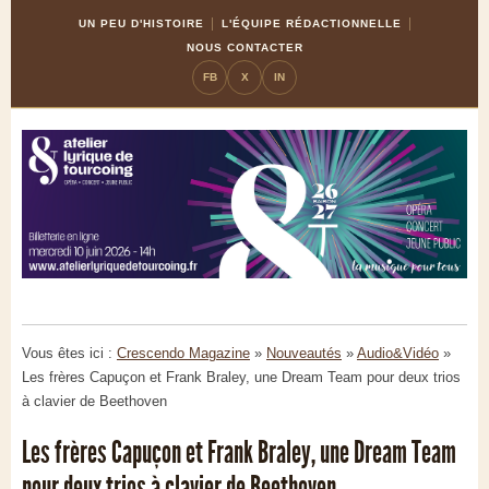
Skip
Aller
UN PEU D'HISTOIRE
L'ÉQUIPE RÉDACTIONNELLE
to
à
NOUS CONTACTER
Content
la
FB
X
IN
navigation
Vous êtes ici :
Crescendo Magazine
»
Nouveautés
»
Audio&Vidéo
»
Les frères Capuçon et Frank Braley, une Dream Team pour deux trios
à clavier de Beethoven
Les frères Capuçon et Frank Braley, une Dream Team
pour deux trios à clavier de Beethoven