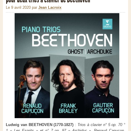
Le 9 avril 2020
par
Jean Lacroix
Ludwig van BEETHOVEN (1770-1827)
:
Trios à clavier n° 5 op. 70 °
1 « Les Esprits » et n° 7 op. 97 « Archiduc »
. Renaud Capuçon,