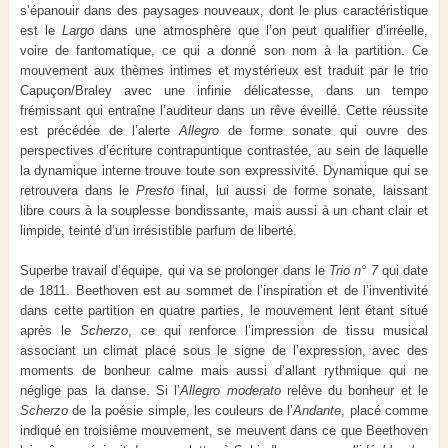
s’épanouir dans des paysages nouveaux, dont le plus caractéristique
est le
Largo
dans une atmosphère que l’on peut qualifier d’irréelle,
voire de fantomatique, ce qui a donné son nom à la partition. Ce
mouvement aux thèmes intimes et mystérieux est traduit par le trio
Capuçon/Braley avec une infinie délicatesse, dans un tempo
frémissant qui entraîne l’auditeur dans un rêve éveillé. Cette réussite
est précédée de l’alerte
Allegro
de forme sonate qui ouvre des
perspectives d’écriture contrapuntique contrastée, au sein de laquelle
la dynamique interne trouve toute son expressivité. Dynamique qui se
retrouvera dans le
Presto
final, lui aussi de forme sonate, laissant
libre cours à la souplesse bondissante, mais aussi à un chant clair et
limpide, teinté d’un irrésistible parfum de liberté.
Superbe travail d’équipe, qui va se prolonger dans le
Trio n° 7
qui date
de 1811. Beethoven est au sommet de l’inspiration et de l’inventivité
dans cette partition en quatre parties, le mouvement lent étant situé
après le
Scherzo
, ce qui renforce l’impression de tissu musical
associant un climat placé sous le signe de l’expression, avec des
moments de bonheur calme mais aussi d’allant rythmique qui ne
néglige pas la danse. Si l’
Allegro moderato
relève du bonheur et le
Scherzo
de
la poésie simple, les couleurs de l’
Andante
, placé comme
indiqué en troisième mouvement, se meuvent dans ce que Beethoven