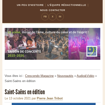
Skip
Aller
UN PEU D'HISTOIRE
L'ÉQUIPE RÉDACTIONNELLE
to
à
NOUS CONTACTER
Content
la
FB
X
IN
navigation
Vous êtes ici :
Crescendo Magazine
»
Nouveautés
»
Audio&Vidéo
»
Saint-Saëns en édition
Saint-Saëns en édition
Le 13 octobre 2021
par
Pierre Jean Tribot