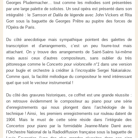
Georges Pludermacher… tout comme les mélodies sont présentées
par une large palette de solistes. Un seul opéra est présenté dans son
intégralité : le
Samson et Dalila
de légende avec John Vickers et Rita
Gorr sous la baguette de Georges Prêtre au pupitre des forces de
l'Opéra de Paris.
Du côté anecdotique mais sympathique pointent des galettes de
transcription et d'arrangements, c’est un peu fourre-tout mais
attachant. On y trouve des arrangements de Saint-Saëns lui-même
mais aussi ceux d’autres compositeurs, sans oublier du très
pittoresque comme le
Concerto pour violoncelle n°1
dans une version
pour bugle et orchestre à créditer à l’incroyable Sergei Nakariakov.
Comme quoi, la facilité mélodique du compositeur le rend intéressant
quel que soit le vecteur instrumental !
Du côté des gravures historiques, ce coffret est une grande réussite :
on retrouve évidemment le compositeur au piano pour une série
d’enregistrements qui nous plongent dans l’archéologie de la
technique ! Ainsi, les premiers enregistrements sur rouleau datent de
1904. Mais le must de cette série réside dans l’intégrale des
Concertos
pour piano par la formidable Jeanne-Marie Darré avec
l’Orchestre National de la Radiodiffusion française sous la baguette de