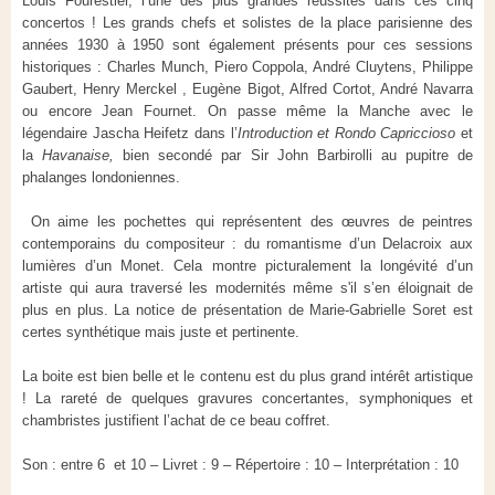
Louis Fourestier, l’une des plus grandes réussites dans ces cinq
concertos ! Les grands chefs et solistes de la place parisienne des
années 1930 à 1950 sont également présents pour ces sessions
historiques : Charles Munch, Piero Coppola, André Cluytens, Philippe
Gaubert, Henry Merckel , Eugène Bigot, Alfred Cortot, André Navarra
ou encore Jean Fournet. On passe même la Manche avec le
légendaire Jascha Heifetz dans l’
Introduction et Rondo Capriccioso
et
la
Havanaise,
bien secondé par Sir John Barbirolli au pupitre de
phalanges londoniennes.
On aime les pochettes qui représentent des œuvres de peintres
contemporains du compositeur : du romantisme d’un Delacroix aux
lumières d’un Monet. Cela montre picturalement la longévité d’un
artiste qui aura traversé les modernités même s'il s’en éloignait de
plus en plus. La notice de présentation de Marie-Gabrielle Soret est
certes synthétique mais juste et pertinente.
La boite est bien belle et le contenu est du plus grand intérêt artistique
! La rareté de quelques gravures concertantes, symphoniques et
chambristes justifient l’achat de ce beau coffret.
Son : entre 6 et 10 – Livret : 9 – Répertoire : 10 – Interprétation : 10