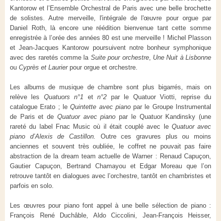
Kantorow et l’Ensemble Orchestral de Paris avec une belle brochette
de solistes. Autre merveille, l'intégrale de l'œuvre pour orgue par
Daniel Roth, là encore une réédition bienvenue tant cette somme
enregistrée à l’orée des années 80 est une merveille ! Michel Plasson
et Jean-Jacques Kantorow poursuivent notre bonheur symphonique
avec des raretés comme la
Suite pour orchestre
,
Une Nuit à Lisbonne
ou
Cyprès et Laurier
pour orgue et orchestre.
Les albums de musique de chambre sont plus bigarrés, mais on
relève les
Quatuors n°1
et
n°2
par le Quatuor Viotti, reprise du
catalogue Erato ; le
Quintette avec piano
par le Groupe Instrumental
de Paris et de
Quatuor avec piano
par le Quatuor Kandinsky (une
rareté du label Fnac Music où il était couplé avec le
Quatuor avec
piano
d’
Alexis de Castillon
.
Outre ces gravures plus ou moins
anciennes et souvent très oubliée, le coffret ne pouvait pas faire
abstraction de la dream team actuelle de Warner : Renaud Capuçon,
Gautier Capuçon, Bertrand Chamayou et Edgar Moreau que l’on
retrouve tantôt en dialogues avec l’orchestre, tantôt en chambristes et
parfois en solo.
Les œuvres pour piano font appel à une belle sélection de piano :
François René Duchâble, Aldo Ciccolini, Jean-François Heisser,