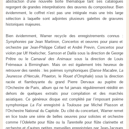
abstraction d’une nouvelle boîte thématique tant ses catalogues
regorgent de grandes interprétations des œuvres du compositeur. Bien
évidemment, le coffret n’est pas une intégrale mais une très large
sélection à laquelle sont adjointes plusieurs galettes de gravures
historiques majeures.
Bien évidemment, Warner recycle des enregistrements connus
:
Symphonies
par Jean Martinon,
Concertos
et oeuvres pour piano et
orchestre par Jean-Philippe Collard et André Previn,
Concertos
pour
violon par Ulf Hoelscher
, Samson et Dalila
sous la direction de George
Prêtre ou le
Carnaval des Animaux
sous la direction de Louis
Frémeaux à Birmingham. Mais on est également très heureux de
retrouver des raretés : les poèmes symphoniques (
Danse Macabre
,
La
Jeunesse d’Hercule
,
Phaeton,
le
Rouet d’Omphale
)
sous la direction
racée et flamboyante du grand Pierre Dervaux au pupitre de
l’Orchestre de Paris, album qui ne fut jamais régulièrement réédité en
dehors de quelques extraits pour compilation et des marchés
asiatiques. Ce généreux disque est complété par l’imposant poème
symphonique
La Foi
enregistré à Toulouse par Michel Plasson et
l’Orchestre National du Capitole. Du côté du concertant, Warner remet
en lice toute une série de belles oeuvres pour solistes et orchestre
comme l’
Odelette
pour flûte ou la
Tarentelle
pour flûte clarinette et
orchestre et d’autres petites merveilles enregistrées par Jean-Jacques