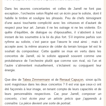
Dans les œuvres concertantes -et celles de Jarrell ne font pas
exception-, l’orchestre selon Rophé est un écrin pour le soliste, dont il
habille le timbre et souligne les phrasés. Peu de chefs témoignent
d’une aussi touchante complicité avec les virtuoses et d’autant de
respect pour leur art. Jamais il ne les outrage ni ne les violente. En
quête d’équilibre, de dialogue ou d’épousailles, il s’abstient à tout
instant de les soumettre à la loi du plus fort. S’il imprime parfois son
rythme au soliste, c’est parce que l’œuvre le veut ainsi ; mais il
accepte avec la même aisance de céder du terrain lorsque tel est le
souhait du compositeur. Cette qualité se mue en vertu dans les
concertos de Jarrell, où le soliste apparaît souvent comme une
protubérance de l’orchestre plutôt que comme son rival, où l’un et
l’autre s’alimentent mutuellement, s’éclairent ou conjuguent leur
énergie.
Que dire de
Tabea Zimmermann
et de
Renaud Capuçon
, sinon qu’ils
sont magistraux dans les deux concertos ? Il est vrai que ceux-ci ont
été façonnés à leur image, en tenant compte de leurs capacités et de
leurs personnalités respectives. Car, pour Jarrell,
composer un
concerto, c’est écrire pour un artiste précis que j’apprends à
connaître. La pièce devient une sorte de portrait
.