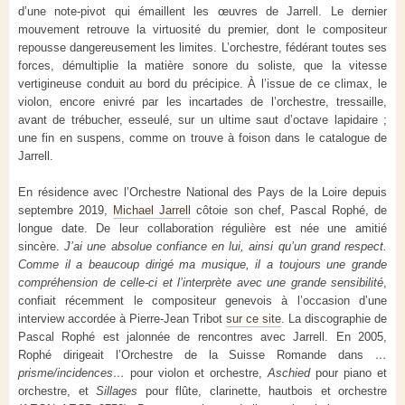
d’une note-pivot qui émaillent les œuvres de Jarrell. Le dernier
mouvement retrouve la virtuosité du premier, dont le compositeur
repousse dangereusement les limites. L’orchestre, fédérant toutes ses
forces, démultiplie la matière sonore du soliste, que la vitesse
vertigineuse conduit au bord du précipice. À l’issue de ce climax, le
violon, encore enivré par les incartades de l’orchestre, tressaille,
avant de trébucher, esseulé, sur un ultime saut d’octave lapidaire ;
une fin en suspens, comme on trouve à foison dans le catalogue de
Jarrell.
En résidence avec l’Orchestre National des Pays de la Loire depuis
septembre 2019,
Michael Jarrell
côtoie son chef, Pascal Rophé, de
longue date.
De leur collaboration régulière est née une amitié
sincère.
J’ai une absolue confiance en lui, ainsi qu’un grand respect.
Comme il a beaucoup dirigé ma musique, il a toujours une grande
compréhension de celle-ci et l’interprète avec une grande sensibilité
,
confiait récemment le compositeur genevois à l’occasion d’une
interview accordée à Pierre-Jean Tribot
sur ce site
. La discographie de
Pascal Rophé est jalonnée de rencontres avec Jarrell. En 2005,
Rophé dirigeait l’Orchestre de la Suisse Romande dans
…
prisme/incidences…
pour violon et orchestre,
Aschied
pour piano et
orchestre, et
Sillages
pour flûte, clarinette, hautbois et orchestre