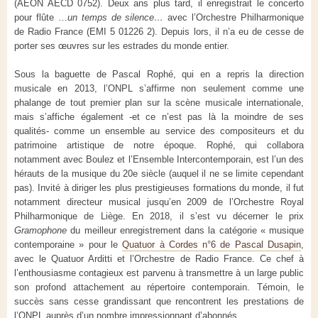
(AEON AECD 0752). Deux ans plus tard, il enregistrait le concerto
pour flûte …
un temps de silence…
avec l’Orchestre Philharmonique
de Radio France (EMI 5 01226 2). Depuis lors, il n’a eu de cesse de
porter ses œuvres sur les estrades du monde entier.
Sous la baguette de Pascal Rophé, qui en a repris la direction
musicale en 2013, l’ONPL s’affirme non seulement comme une
phalange de tout premier plan sur la scène musicale internationale,
mais s’affiche également -et ce n’est pas là la moindre de ses
qualités- comme un ensemble au service des compositeurs et du
patrimoine artistique de notre époque. Rophé, qui collabora
notamment avec Boulez et l’Ensemble Intercontemporain, est l’un des
hérauts de la musique du 20
e
siècle (auquel il ne se limite cependant
pas). Invité à diriger les plus prestigieuses formations du monde, il fut
notamment directeur musical jusqu’en 2009 de l’Orchestre Royal
Philharmonique de Liège. En 2018, il s’est vu décerner le prix
Gramophone
du meilleur enregistrement dans la catégorie « musique
contemporaine » pour le
Quatuor à Cordes n°6 de Pascal Dusapin
,
avec le Quatuor Arditti et l’Orchestre de Radio France. Ce chef à
l’enthousiasme contagieux est parvenu à transmettre à un large public
son profond attachement au répertoire contemporain. Témoin, le
succès sans cesse grandissant que rencontrent les prestations de
l’ONPL auprès d’un nombre impressionnant d’abonnés.