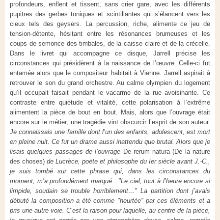
profondeurs, enflent et tissent, sans crier gare, avec les différents
pupitres des gerbes toniques et scintillantes qui s’élancent vers les
cieux tels des geysers. La percussion, riche, alimente ce jeu de
tension-détente, hésitant entre les résonances brumeuses et les
coups de semonce des timbales, de la caisse claire et de la crécelle.
Dans le livret qui accompagne ce disque, Jarrell précise les
circonstances qui présidèrent à la naissance de l’œuvre. Celle-ci fut
entamée alors que le compositeur habitait à Vienne. Jarrell aspirait à
retrouver le son du grand orchestre. Au calme olympien du logement
qu’il occupait faisait pendant le vacarme de la rue avoisinante. Ce
contraste entre quiétude et vitalité, cette polarisation à l’extrême
alimentent la pièce de bout en bout. Mais, alors que l’ouvrage était
encore sur le métier, une tragédie vint obscurcir l’esprit de son auteur.
Je connaissais une famille dont l’un des enfants, adolescent, est mort
en pleine nuit. Ce fut un drame aussi inattendu que brutal. Alors que je
lisais quelques passages de l’ouvrage
De rerum natura (De la nature
des choses)
de Lucrèce, poète et philosophe du I
er
siècle avant J.-C.,
je suis tombé sur cette phrase qui, dans les circonstances du
moment, m’a profondément marqué : "Le ciel, tout à l’heure encore si
limpide, soudain se trouble horriblement…" La partition dont j’avais
débuté la composition a été comme "heurtée" par ces éléments et a
pris une autre voie. C’est la raison pour laquelle, au centre de la pièce,