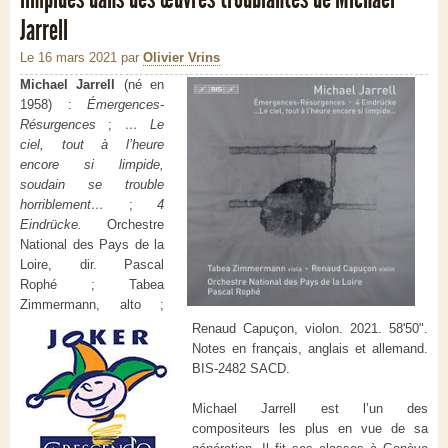
Jarrell
Le 16 mars 2021
par
Olivier Vrins
Michael Jarrell
(né en
1958) :
Émergences-
Résurgences
;
… Le
ciel, tout à l’heure
encore si limpide,
soudain se trouble
horriblement…
;
4
Eindrücke.
Orchestre
National des Pays de la
Loire, dir. Pascal
Rophé ; Tabea
Zimmermann, alto ;
Renaud Capuçon, violon. 2021. 58'50".
Notes en français, anglais et allemand.
BIS-2482 SACD.
Michael Jarrell est l’un des
compositeurs les plus en vue de sa