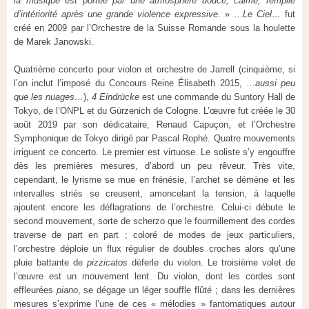
la musique est portée par une atmosphère douce, calme, remplie
d’intériorité après une grande violence expressive
. » …
Le Ciel…
fut
créé en 2009 par l’Orchestre de la Suisse Romande sous la houlette
de Marek Janowski.
Quatrième concerto pour violon et orchestre de Jarrell (cinquième, si
l’on inclut l’imposé du Concours Reine Élisabeth 2015, …
aussi peu
que les nuages…
),
4 Eindrücke
est une commande du Suntory Hall de
Tokyo, de l’ONPL et du Gürzenich de Cologne. L’œuvre fut créée le 30
août 2019 par son dédicataire, Renaud Capuçon, et l’Orchestre
Symphonique de Tokyo dirigé par Pascal Rophé. Quatre mouvements
irriguent ce concerto. Le premier est virtuose. Le soliste s’y engouffre
dès les premières mesures, d’abord un peu rêveur. Très vite,
cependant, le lyrisme se mue en frénésie, l’archet se démène et les
intervalles striés se creusent, amoncelant la tension, à laquelle
ajoutent encore les déflagrations de l’orchestre. Celui-ci débute le
second mouvement, sorte de scherzo que le fourmillement des cordes
traverse de part en part ; coloré de modes de jeux particuliers,
l’orchestre déploie un flux régulier de doubles croches alors qu’une
pluie battante de
pizzicatos
déferle du violon. Le troisième volet de
l’œuvre est un mouvement lent. Du violon, dont les cordes sont
effleurées
piano
, se dégage un léger souffle flûté ; dans les dernières
mesures s’exprime l’une de ces « mélodies » fantomatiques autour