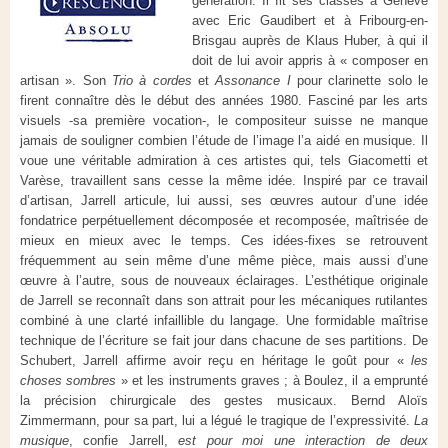
génération. Il fit ses classes à Genève
avec Eric Gaudibert et à Fribourg-en-
Brisgau auprès de Klaus Huber, à qui il
doit de lui avoir appris à « composer en
artisan ». Son
Trio à cordes
et
Assonance I
pour clarinette solo le
firent connaître dès le début des années 1980. Fasciné par les arts
visuels -sa première vocation-, le compositeur suisse ne manque
jamais de souligner combien l’étude de l’image l’a aidé en musique. Il
voue une véritable admiration à ces artistes qui, tels Giacometti et
Varèse, travaillent sans cesse la même idée. Inspiré par ce travail
d’artisan, Jarrell articule, lui aussi, ses œuvres autour d’une idée
fondatrice perpétuellement décomposée et recomposée, maîtrisée de
mieux en mieux avec le temps. Ces idées-fixes se retrouvent
fréquemment au sein même d’une même pièce, mais aussi d’une
œuvre à l’autre, sous de nouveaux éclairages. L’esthétique originale
de Jarrell se reconnaît dans son attrait pour les mécaniques rutilantes
combiné à une clarté infaillible du langage. Une formidable maîtrise
technique de l’écriture se fait jour dans chacune de ses partitions. De
Schubert, Jarrell affirme avoir reçu en héritage le goût pour «
les
choses sombres
» et les instruments graves ; à Boulez, il a emprunté
la précision chirurgicale des gestes musicaux. Bernd Aloïs
Zimmermann, pour sa part, lui a légué le tragique de l’expressivité.
La
musique
, confie Jarrell,
est pour moi une interaction de deux