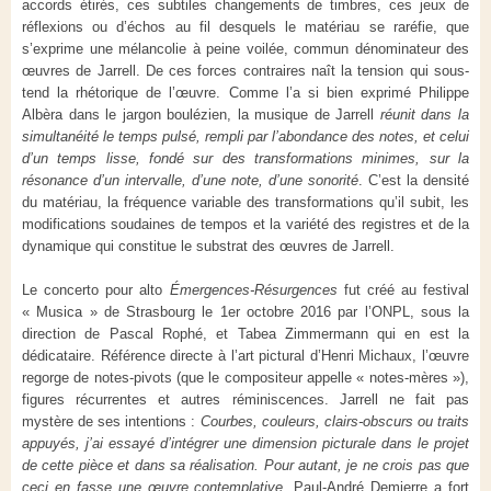
accords étirés, ces subtiles changements de timbres, ces jeux de
réflexions ou d’échos au fil desquels le matériau se raréfie, que
s’exprime une mélancolie à peine voilée, commun dénominateur des
œuvres de Jarrell. De ces forces contraires naît la tension qui sous-
tend la rhétorique de l’œuvre. Comme l’a si bien exprimé Philippe
Albèra dans le jargon boulézien, la musique de Jarrell
réunit dans la
simultanéité le temps pulsé, rempli par l’abondance des notes, et celui
d’un temps lisse, fondé sur des transformations minimes, sur la
résonance d’un intervalle, d’une note, d’une sonorité
. C’est la densité
du matériau, la fréquence variable des transformations qu’il subit, les
modifications soudaines de tempos et la variété des registres et de la
dynamique qui constitue le substrat des œuvres de Jarrell.
Le concerto pour alto
Émergences-Résurgences
fut créé au festival
« Musica » de Strasbourg le 1
er
octobre 2016 par l’ONPL, sous la
direction de Pascal Rophé, et Tabea Zimmermann qui en est la
dédicataire. Référence directe à l’art pictural d’Henri Michaux, l’œuvre
regorge de notes-pivots (que le compositeur appelle « notes-mères »),
figures récurrentes et autres réminiscences. Jarrell ne fait pas
mystère de ses intentions :
Courbes, couleurs, clairs-obscurs ou traits
appuyés, j’ai essayé d’intégrer une dimension picturale dans le projet
de cette pièce et dans sa réalisation. Pour autant, je ne crois pas que
ceci en fasse une œuvre contemplative
. Paul-André Demierre a fort