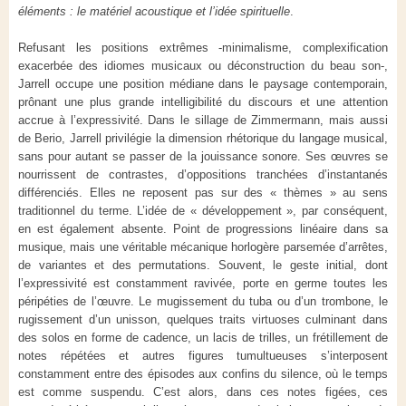
éléments : le matériel acoustique et l’idée spirituelle
.
Refusant les positions extrêmes -minimalisme, complexification
exacerbée des idiomes musicaux ou déconstruction du beau son-,
Jarrell occupe une position médiane dans le paysage contemporain,
prônant une plus grande intelligibilité du discours et une attention
accrue à l’expressivité. Dans le sillage de Zimmermann, mais aussi
de Berio, Jarrell privilégie la dimension rhétorique du langage musical,
sans pour autant se passer de la jouissance sonore. Ses œuvres se
nourrissent de contrastes, d’oppositions tranchées d’instantanés
différenciés. Elles ne reposent pas sur des « thèmes » au sens
traditionnel du terme. L’idée de « développement », par conséquent,
en est également absente. Point de progressions linéaire dans sa
musique, mais une véritable mécanique horlogère parsemée d’arrêtes,
de variantes et des permutations. Souvent, le geste initial, dont
l’expressivité est constamment ravivée, porte en germe toutes les
péripéties de l’œuvre. Le mugissement du tuba ou d’un trombone, le
rugissement d’un unisson, quelques traits virtuoses culminant dans
des solos en forme de cadence, un lacis de trilles, un frétillement de
notes répétées et autres figures tumultueuses s’interposent
constamment entre des épisodes aux confins du silence, où le temps
est comme suspendu. C’est alors, dans ces notes figées, ces