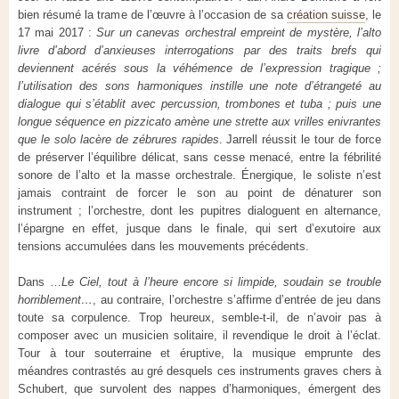
bien résumé la trame de l’œuvre à l’occasion de sa
création suisse
, le
17 mai 2017 :
Sur un canevas orchestral empreint de mystère, l’alto
livre d’abord d’anxieuses interrogations par des traits brefs qui
deviennent acérés sous la véhémence de l’expression tragique ;
l’utilisation des sons harmoniques instille une note d’étrangeté au
dialogue qui s’établit avec percussion, trombones et tuba ; puis une
longue séquence en pizzicato amène une strette aux vrilles enivrantes
que le solo lacère de zébrures rapides
. Jarrell réussit le tour de force
de préserver l’équilibre délicat, sans cesse menacé, entre la fébrilité
sonore de l’alto et la masse orchestrale. Énergique, le soliste n’est
jamais contraint de forcer le son au point de dénaturer son
instrument ; l’orchestre, dont les pupitres dialoguent en alternance,
l’épargne en effet, jusque dans le finale, qui sert d’exutoire aux
tensions accumulées dans les mouvements précédents.
Dans …
Le Ciel, tout à l’heure encore si limpide, soudain se trouble
horriblement…
, au contraire, l’orchestre s’affirme d’entrée de jeu dans
toute sa corpulence. Trop heureux, semble-t-il, de n’avoir pas à
composer avec un musicien solitaire, il revendique le droit à l’éclat.
Tour à tour souterraine et éruptive, la musique emprunte des
méandres contrastés au gré desquels ces instruments graves chers à
Schubert, que survolent des nappes d’harmoniques, émergent des