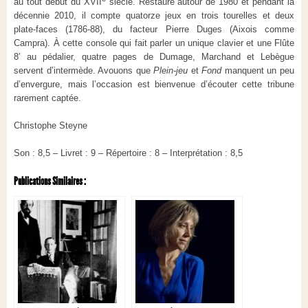
au tout début du XVII
siècle. Restauré autour de 1980 et pendant la
décennie 2010, il compte quatorze jeux en trois tourelles et deux
plate-faces (1786-88), du facteur Pierre Duges (Aixois comme
Campra). À cette console qui fait parler un unique clavier et une Flûte
8’ au pédalier, quatre pages de Dumage, Marchand et Lebègue
servent d’intermède. Avouons que
Plein-jeu
et
Fond
manquent un peu
d’envergure, mais l’occasion est bienvenue d’écouter cette tribune
rarement captée.
Christophe Steyne
Son : 8,5 – Livret : 9 – Répertoire : 8 – Interprétation : 8,5
Publications Similaires :