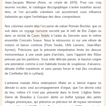
Jean-Jacques Werner (Arion, un vinyle de 1970). Pour ces cinq
œuvres vocales, le catalogue discographique s’avère toutefois assez
ténu, et l’on accueille volontiers cet assortiment sous influence
italianiste qui signe l’esthétique des deux compositeurs.
Nos colonnes eurent déjà l’occasion de saluer Romain Bockler, que ce
soit dans un
voyage nocturne
escorté par le luth de Bor Zuljan ou
dans un récital de
Canto Nobile
à l’aube du
Seicento
avec le même
ensemble Concerto Soave. Nous le retrouvons ici sur une vêture de
violons et basse continue (Flore Seube, Ulrik Larsens, Jean-Marc
Aymes). Précisons que la présente interprétation limite les dessus
instrumentaux à une seule paire d’archets, sans l’appoint des flûtes
prévues par les partitions. Sous telle délicate parure, le baryton soigne
une prestation comme à son habitude tissée de souplesse, d’aisance,
dénuée d’effet maniériste et sans jamais forcer le trait (les vocalises
de
Confitebor tibi in cythara
).
L’antienne mariale
Alma redemptoris Mater
en si bémol majeur se
déroule ici avec seul accompagnement d’orgue, que l’on devine celui
du lieu, même s’il n’est pas présenté dans le livret. L’église
Notre-
Dame de Beaulieu
à Cucuron abrite un buffet typique des petits
villages provençaux, qui préserve un précieux lot de tuyaux remontant
e