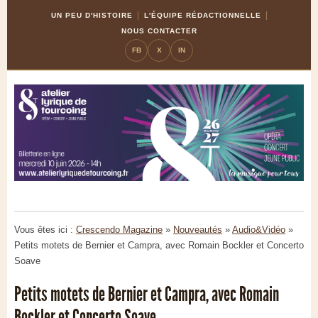
Skip
Aller
UN PEU D'HISTOIRE
L'ÉQUIPE RÉDACTIONNELLE
to
à
NOUS CONTACTER
Content
la
FB
X
IN
navigation
Vous êtes ici :
Crescendo Magazine
»
Nouveautés
»
Audio&Vidéo
»
Petits motets de Bernier et Campra, avec Romain Bockler et Concerto
Soave
Petits motets de Bernier et Campra, avec Romain
Bockler et Concerto Soave