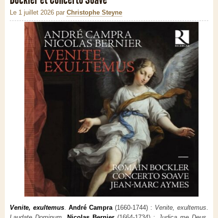
Le 1 juillet 2026
par
Christophe Steyne
Venite, exultemus
.
André Campra
(1660-1744) :
Venite, exultemus
.
Laudate Dominum
.
Nicolas Bernier
(1664-1734) :
Judica me Deus
.