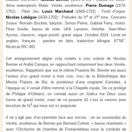
Alma redemptoris Mater
.
Venite, exultemus
.
Pierre Dumage
(1674-
1751) :
Plein Jeu
.
Louis Marchand
(1669-1732) :
Fond d’orgue
.
e
e
Nicolas Lebègue
(1630-1702) :
Préludes
du V
et VI
tons. Concerto
Soave. Romain Bockler, baryton. Simon Pierre, Gabriel Ferry, violon.
Flore Seube, basse de viole. Ulrik Larsens, théorbe. Jean-Marc
Aymes, clavecin, orgue positif, grand orgue. Octobre 2024. Livret en
anglais, français ; paroles en latin, traduction bilingue. 67’58’’.
Ricercar RIC 481
Cet enregistrement aligne cinq motets à voix soliste de Nicolas
Bernier et André Campra, en rapprochant notamment leur deux
Venite,
exultemus
. Rappelons que sur le même Psaume 94, Bernier est aussi
l’auteur d’un grand motet à trois voix, issu de la Bibliothèque des
Menus Plaisirs du Roi, et postérieur d’une vingtaine d’années, à
l’époque où il venait d’être nommé à la Chapelle royale. De ce protégé
de Philippe d’Orléans, on connait aussi un
Judica me Deus
sous
forme de grand motet, mais de ce psaume 42 c’est la version pour
4
tessiture de fa
qui nous est ici proposée.
Il ne s’agit pas d’un première face aux micros : on se souviendra du
Venite, exultemus
de Bernier par Bernard Cottret, « basse chantante »
avec l’Orchestre de chambre de Fontainebleau sous la conduite de