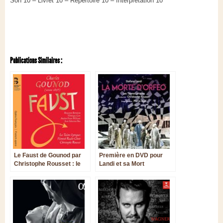
Son 10 – Livret 10 – Répertoire 10 – Interprétation 10
Publications Similaires :
Le Faust de Gounod par
Première en DVD pour
Christophe Rousset : le
Landi et sa Mort
roi des opéras retrouve
d’Orphée : orchestre et
son trône
voix superbes, réalisation
bancale…