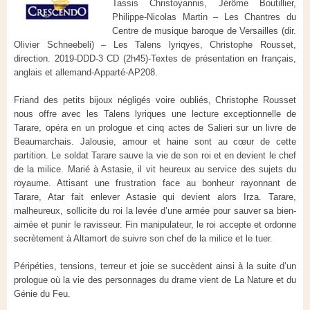
Tassis Christoyannis, Jérôme Boutillier,
Philippe-Nicolas Martin – Les Chantres du
Centre de musique baroque de Versailles (dir.
Olivier Schneebeli) – Les Talens lyriqyes, Christophe Rousset,
direction.
2019-DDD-3 CD (2h45)-Textes de présentation en français,
anglais et allemand-Apparté-AP208.
Friand des petits bijoux négligés voire oubliés, Christophe Rousset
nous offre avec les Talens lyriques une lecture exceptionnelle de
Tarare, opéra en un prologue et cinq actes de Salieri sur un livre de
Beaumarchais. Jalousie, amour et haine sont au cœur de cette
partition. Le soldat Tarare sauve la vie de son roi et en devient le chef
de la milice. Marié à Astasie, il vit heureux au service des sujets du
royaume. Attisant une frustration face au bonheur rayonnant de
Tarare, Atar fait enlever Astasie qui devient alors Irza. Tarare,
malheureux, sollicite du roi la levée d’une armée pour sauver sa bien-
aimée et punir le ravisseur. Fin manipulateur, le roi accepte et ordonne
secrètement à Altamort de suivre son chef de la milice et le tuer.
Péripéties, tensions, terreur et joie se succèdent ainsi à la suite d’un
prologue où la vie des personnages du drame vient de La Nature et du
Génie du Feu.