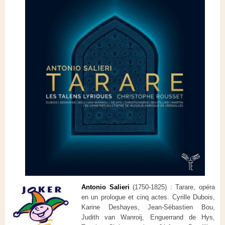
Antonio Salieri
(1750-1825) : Tarare, opéra
en un prologue et cinq actes.
Cyrille Dubois,
Karine Deshayes, Jean-Sébastien Bou,
Judith van Wanroij, Enguerrand de Hys,