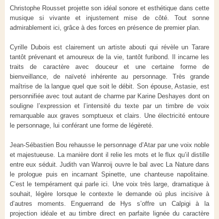
Christophe Rousset projette son idéal sonore et esthétique dans cette
musique si vivante et injustement mise de côté. Tout sonne
admirablement ici, grâce à des forces en présence de premier plan.
Cyrille Dubois est clairement un artiste abouti qui révèle un Tarare
tantôt prévenant et amoureux de la vie, tantôt furibond. Il incarne les
traits de caractère avec douceur et une certaine forme de
bienveillance, de naïveté inhérente au personnage. Très grande
maîtrise de la langue quel que soit le débit. Son épouse, Astasie, est
personnifiée avec tout autant de charme par Karine Deshayes dont on
souligne l’expression et l’intensité du texte par un timbre de voix
remarquable aux graves somptueux et clairs. Une électricité entoure
le personnage, lui conférant une forme de légèreté.
Jean-Sébastien Bou rehausse le personnage d’Atar par une voix noble
et majestueuse. La manière dont il relie les mots et le flux qu’il distille
entre eux séduit. Judith van Wanroij ouvre le bal avec La Nature dans
le prologue puis en incarnant Spinette, une chanteuse napolitaine.
C’est le tempérament qui parle ici. Une voix très large, dramatique à
souhait, légère lorsque le contexte le demande où plus incisive à
d’autres moments. Enguerrand de Hys s’offre un Calpigi à la
projection idéale et au timbre direct en parfaite lignée du caractère