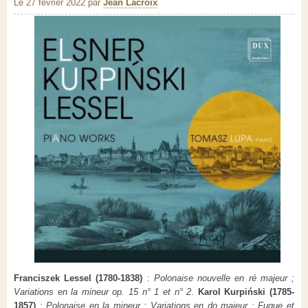
Le 27 février 2022
par
Jean Lacroix
Franciszek Lessel (1780-1838)
:
Polonaise nouvelle en ré majeur ;
Variations en la mineur op. 15 n° 1 et n° 2
.
Karol Kurpi
ń
ski (1785-
1857)
:
Polonaise en la mineur ; Variations en do majeur ; Fugue et