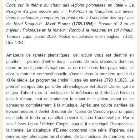
Coda sur le thème du chant des légions polonaises en Italie « La
Pologne n’a pas encore péri » ; Pot-Pourri ou Variations sur divers
thèmes nationaux composés au pianoforte à l’occasion des sept ans
de Józef Krogulski
.
Józef Elsner (1769-1854)
:
Sonate n° 2 en ré
majeur ; Polonaise en fa mineur ; Rondo à la mazurek en sol mineur
.
Tomasz Lupa, piano. 2020. Notice en polonais et en anglais. 73.32.
Dux 1784.
Amateurs de raretés pianistiques, cet album vous est destiné en
priorité ! Il permet d’entrer dans l’univers de trois créateurs dont les
noms ne sont guère évocateurs, si ce n’est dans leur pays natal, et
dont la maturité compositionnelle s’inscrit dans la première moitié du
XIXe siècle. Le programme choisi illustre les années 1798 à 1825. Le
premier compositeur par ordre chronologique est Józef Elsner, qui se
dirigea d’abord vers la théologie et la médecine qu’il étudia à Breslau
puis à Vienne, tout en pratiquant le chant et le violon, avant de se
consacrer complètement à la musique. Après une courte carrière de
konzertmeister, il devint directeur de l’Opéra de Varsovie pour un quart
de siècle et fonda ce qui allait devenir le futur Conservatoire. Parmi
ses élèves figure Frédéric Chopin, auquel il a enseigné l’harmonie et
la théorie. Le catalogue d’Elsner comprend une série d’opéras, des
œuvres symphoniques ou chorales, de la musique de chambre, des