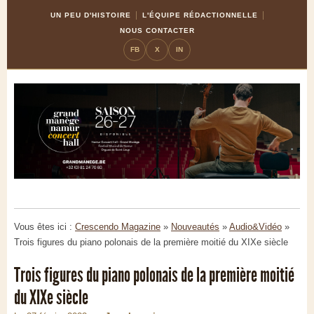
Skip
Aller
UN PEU D'HISTOIRE
L'ÉQUIPE RÉDACTIONNELLE
to
à
NOUS CONTACTER
Content
la
FB
X
IN
navigation
Vous êtes ici :
Crescendo Magazine
»
Nouveautés
»
Audio&Vidéo
»
Trois figures du piano polonais de la première moitié du XIXe siècle
Trois figures du piano polonais de la première moitié
du XIXe siècle