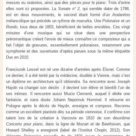
messes ou oratorios, ainsi que des pièces pour le piano. Trois d’entre
elles sont ici proposées. La
Sonate n° 2
, qui semble dater de 1798,
est en deux mouvements, le second étant formé d’un
Andantino
mélancolique qui précède un rythme de mazurka. Une
Polonaise
et un
Rondo
, tous deux de 1803, bénéficient de belles envolées. Ces vingt
minutes d’une musique qui se situe dans une perspective
préromantique créent l’envie de mieux connaître ce compositeur qui a
fait l’objet de gravures, essentiellement polonaises, notamment une
symphonie et des ouvertures d’opéra parues sous la même étiquette
Dux en 2010.
Franciszek Lessel est né une dizaine d’années après Elsner. Comme
ce dernier, il a été tenté par la médecine, étudiée à Vienne, mais c’est
un diplôme en architecture qu’il obtiendra. Sa rencontre avec Joseph
Haydn va changer son destin : il devient son élève et bientôt l’un de
ses intimes. Il rencontre aussi Muzio Clementi, auquel il dédie une
fantaisie, et sans doute Johann Nepomuk Hummel. Il retourne en
Pologne après le décès de Haydn, enseigne et compose. Reconnu
comme un excellent pianiste dès sa période viennoise, il confirme son
talent lors de la création à Varsovie en 1810 de son deuxième
Concerto pour piano
, dans la ligne de Mozart et de Beethoven, que
Howard Shelley a enregistré (label de l’Institut Chopin, 2012). Son