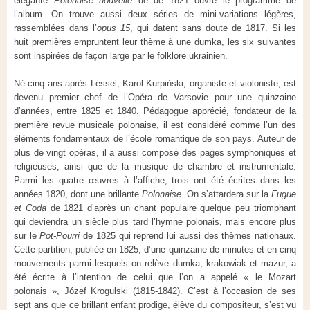
élégante
Polonaise nouvelle
de de 1821 ouvre le programme de
l’album. On trouve aussi deux séries de mini-variations légères,
rassemblées dans l’
opus 15
, qui datent sans doute de 1817. Si les
huit premières empruntent leur thème à une dumka, les six suivantes
sont inspirées de façon large par le folklore ukrainien.
Né cinq ans après Lessel, Karol Kurpi
ń
ski, organiste et violoniste, est
devenu premier chef de l’Opéra de Varsovie pour une quinzaine
d’années, entre 1825 et 1840. Pédagogue apprécié, fondateur de la
première revue musicale polonaise, il est considéré comme l’un des
éléments fondamentaux de l’école romantique de son pays. Auteur de
plus de vingt opéras, il a aussi composé des pages symphoniques et
religieuses, ainsi que de la musique de chambre et instrumentale.
Parmi les quatre œuvres à l’affiche, trois ont été écrites dans les
années 1820, dont une brillante
Polonaise
. On s’attardera sur la
Fugue
et Coda
de 1821 d’après un chant populaire quelque peu triomphant
qui deviendra un siècle plus tard l’hymne polonais, mais encore plus
sur le
Pot-Pourri
de 1825 qui reprend lui aussi des thèmes nationaux.
Cette partition, publiée en 1825, d’une quinzaine de minutes et en cinq
mouvements parmi lesquels on relève dumka, krakowiak et mazur, a
été écrite à l’intention de celui que l’on a appelé « le Mozart
polonais », Józef Krogulski (1815-1842). C’est à l’occasion de ses
sept ans que ce brillant enfant prodige, élève du compositeur, s’est vu