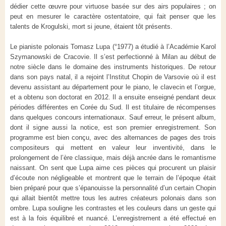
dédier cette œuvre pour virtuose basée sur des airs populaires ; on
peut en mesurer le caractère ostentatoire, qui fait penser que les
talents de Krogulski, mort si jeune, étaient tôt présents.
Le pianiste polonais Tomasz Lupa (°1977) a étudié à l’Académie Karol
Szymanowski de Cracovie. Il s’est perfectionné à Milan au début de
notre siècle dans le domaine des instruments historiques. De retour
dans son pays natal, il a rejoint l’Institut Chopin de Varsovie où il est
devenu assistant au département pour le piano, le clavecin et l’orgue,
et a obtenu son doctorat en 2012. Il a ensuite enseigné pendant deux
périodes différentes en Corée du Sud. Il est titulaire de récompenses
dans quelques concours internationaux. Sauf erreur, le présent album,
dont il signe aussi la notice, est son premier enregistrement. Son
programme est bien conçu, avec des alternances de pages des trois
compositeurs qui mettent en valeur leur inventivité, dans le
prolongement de l’ère classique, mais déjà ancrée dans le romantisme
naissant. On sent que Lupa aime ces pièces qui procurent un plaisir
d’écoute non négligeable et montrent que le terrain de l’époque était
bien préparé pour que s’épanouisse la personnalité d’un certain Chopin
qui allait bientôt mettre tous les autres créateurs polonais dans son
ombre. Lupa souligne les contrastes et les couleurs dans un geste qui
est à la fois équilibré et nuancé. L’enregistrement a été effectué en