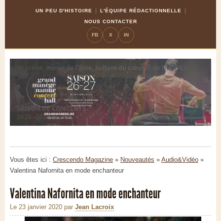
Skip
Aller
UN PEU D'HISTOIRE
L'ÉQUIPE RÉDACTIONNELLE
to
à
NOUS CONTACTER
Content
la
FB
X
IN
navigation
Vous êtes ici :
Crescendo Magazine
»
Nouveautés
»
Audio&Vidéo
»
Valentina Nafornita en mode enchanteur
Valentina Nafornita en mode enchanteur
Le 23 janvier 2020
par
Jean Lacroix