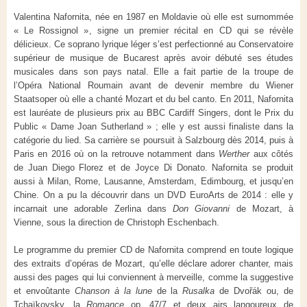
Valentina Nafornita, née en 1987 en Moldavie où elle est surnommée
« Le Rossignol », signe un premier récital en CD qui se révèle
délicieux. Ce soprano lyrique léger s’est perfectionné au Conservatoire
supérieur de musique de Bucarest après avoir débuté ses études
musicales dans son pays natal. Elle a fait partie de la troupe de
l’Opéra National Roumain avant de devenir membre du Wiener
Staatsoper où elle a chanté Mozart et du bel canto. En 2011, Nafornita
est lauréate de plusieurs prix au BBC Cardiff Singers, dont le Prix du
Public « Dame Joan Sutherland » ; elle y est aussi finaliste dans la
catégorie du lied. Sa carrière se poursuit à Salzbourg dès 2014, puis à
Paris en 2016 où on la retrouve notamment dans
Werther
aux côtés
de Juan Diego Florez et de Joyce Di Donato. Nafornita se produit
aussi à Milan, Rome, Lausanne, Amsterdam, Edimbourg, et jusqu’en
Chine. On a pu la découvrir dans un DVD EuroArts de 2014 : elle y
incarnait une adorable Zerlina dans
Don Giovanni
de Mozart, à
Vienne, sous la direction de Christoph Eschenbach.
Le programme du premier CD de Nafornita comprend en toute logique
des extraits d’opéras de Mozart, qu’elle déclare adorer chanter, mais
aussi des pages qui lui conviennent à merveille, comme la suggestive
et envoûtante
Chanson à la lune
de la
Rusalka
de
Dvořák
ou, de
Tchaïkovsky, la
Romance
op. 47/7 et deux airs langoureux de