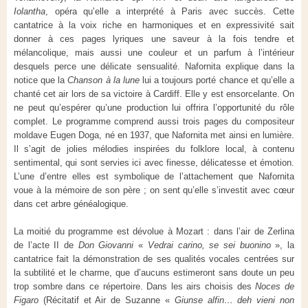
Iolantha
, opéra qu’elle a interprété à Paris avec succès. Cette
cantatrice à la voix riche en harmoniques et en expressivité sait
donner à ces pages lyriques une saveur à la fois tendre et
mélancolique, mais aussi une couleur et un parfum à l’intérieur
desquels perce une délicate sensualité. Nafornita explique dans la
notice que la
Chanson à la lune
lui a toujours porté chance et qu’elle a
chanté cet air lors de sa victoire à Cardiff. Elle y est ensorcelante. On
ne peut qu’espérer qu’une production lui offrira l’opportunité du rôle
complet. Le programme comprend aussi trois pages du compositeur
moldave Eugen Doga, né en 1937, que Nafornita met ainsi en lumière.
Il s’agit de jolies mélodies inspirées du folklore local, à contenu
sentimental, qui sont servies ici avec finesse, délicatesse et émotion.
L’une d’entre elles est symbolique de l’attachement que Nafornita
voue à la mémoire de son père ; on sent qu’elle s’investit avec cœur
dans cet arbre généalogique.
La moitié du programme est dévolue à Mozart : dans l’air de Zerlina
de l’acte II de
Don Giovanni
«
Vedrai carino, se sei buonino
», la
cantatrice fait la démonstration de ses qualités vocales centrées sur
la subtilité et le charme, que d’aucuns estimeront sans doute un peu
trop sombre dans ce répertoire. Dans les airs choisis des
Noces de
Figaro
(Récitatif et Air de Suzanne «
Giunse alfin… deh vieni non