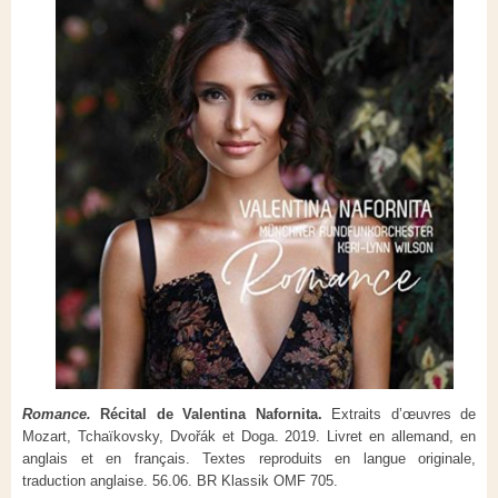
Romance.
Récital de Valentina Nafornita.
Extraits d’œuvres de
Mozart, Tchaïkovsky,
Dvořák
et Doga. 2019. Livret en allemand, en
anglais et en français. Textes reproduits en langue originale,
traduction anglaise. 56.06. BR Klassik OMF 705.