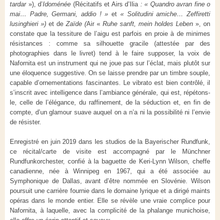
tardar
»), d’
Idoménée
(Récitatifs et Airs d’Ilia
: « Quandro avran fine o
mai… Padre, Germani, addio ! »
et
« Solitudini amiche… Zeffiretti
lusinghieri »)
et de
Zaïde (
Air «
Ruhe sanft, mein holdes Leben
», on
constate que la tessiture de l’aigu est parfois en proie à de minimes
résistances : comme sa silhouette gracile (attestée par des
photographies dans le livret) tend à le faire supposer, la voix de
Nafornita est un instrument qui ne joue pas sur l’éclat, mais plutôt sur
une éloquence suggestive. On se laisse prendre par un timbre souple,
capable d’ornementations fascinantes. Le vibrato est bien contrôlé, il
s’inscrit avec intelligence dans l’ambiance générale, qui est, répétons-
le, celle de l’élégance, du raffinement, de la séduction et, en fin de
compte, d’un glamour suave auquel on a n’a ni la possibilité ni l’envie
de résister.
Enregistré en juin 2019 dans les studios de la Bayerischer Rundfunk,
ce récital/carte de visite est accompagné par le
Münchner
Rundfunkorchester, confié à la baguette de Keri-Lynn Wilson, cheffe
canadienne, née à Winnipeg en 1967, qui a été associée au
Symphonique de Dallas, avant d’être nommée en Slovénie. Wilson
poursuit une carrière fournie dans le domaine lyrique et a dirigé maints
opéras dans le monde entier. Elle se révèle une vraie complice pour
Nafornita, à laquelle, avec la complicité de la phalange munichoise,