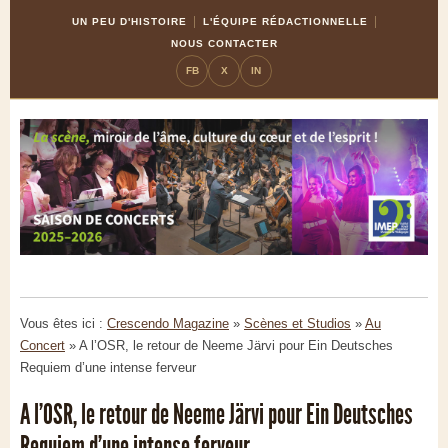
Skip
Aller
UN PEU D'HISTOIRE
L'ÉQUIPE RÉDACTIONNELLE
to
à
NOUS CONTACTER
Content
la
FB
X
IN
navigation
Vous êtes ici :
Crescendo Magazine
»
Scènes et Studios
»
Au
Concert
»
A l’OSR, le retour de Neeme Järvi pour Ein Deutsches
Requiem d’une intense ferveur
A l’OSR, le retour de Neeme Järvi pour Ein Deutsches
Requiem d’une intense ferveur