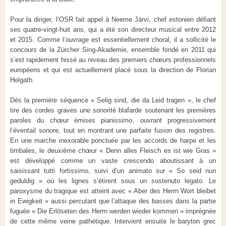
Pour la diriger, l’OSR fait appel à Neeme Järvi, chef estonien défiant
ses quatre-vingt-huit ans, qui a été son directeur musical entre 2012
et 2015. Comme l’ouvrage est essentiellement choral, il a sollicité le
concours de la Zürcher Sing-Akademie, ensemble fondé en 2011 qui
s’est rapidement hissé au niveau des premiers chœurs professionnels
européens et qui est actuellement placé sous la direction de Florian
Helgath.
Dès la première séquence « Selig sind, die da Leid tragen », le chef
tire des cordes graves une sonorité blafarde soutenant les premières
paroles du chœur émises pianissimo, ouvrant progressivement
l’éventail sonore, tout en montrant une parfaite fusion des registres.
En une marche inexorable ponctuée par les accords de harpe et les
timbales, le deuxième chœur « Denn alles Fleisch es ist wie Gras »
est développé comme un vaste crescendo aboutissant à un
saisissant tutti fortissimo, suivi d’un animato sur « So seid nun
geduldig » où les lignes s’étirent sous un sostenuto legato. Le
paroxysme du tragique est atteint avec « Aber des Herrn Wort bleibet
in Ewigkeit » aussi percutant que l’attaque des basses dans la partie
fuguée « Die Erlöseten des Herrn werden wieder kommen » imprégnée
de cette même veine pathétique. Intervient ensuite le baryton grec