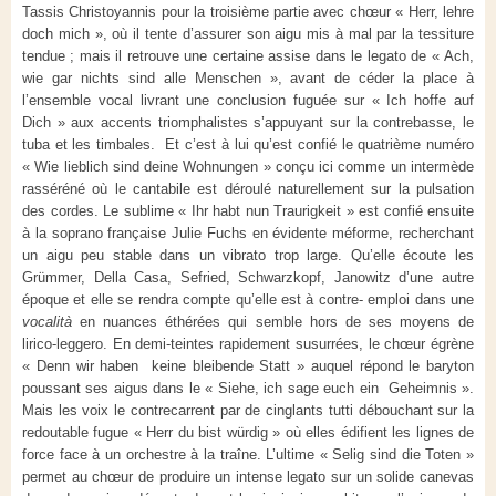
Tassis Christoyannis pour la troisième partie avec chœur « Herr, lehre
doch mich », où il tente d’assurer son aigu mis à mal par la tessiture
tendue ; mais il retrouve une certaine assise dans le legato de « Ach,
wie gar nichts sind alle Menschen », avant de céder la place à
l’ensemble vocal livrant une conclusion fuguée sur « Ich hoffe auf
Dich » aux accents triomphalistes s’appuyant sur la contrebasse, le
tuba et les timbales. Et c’est à lui qu’est confié le quatrième numéro
« Wie lieblich sind deine Wohnungen » conçu ici comme un intermède
rasséréné où le cantabile est déroulé naturellement sur la pulsation
des cordes. Le sublime « Ihr habt nun Traurigkeit » est confié ensuite
à la soprano française Julie Fuchs en évidente méforme, recherchant
un aigu peu stable dans un vibrato trop large. Qu’elle écoute les
Grümmer, Della Casa, Sefried, Schwarzkopf, Janowitz d’une autre
époque et elle se rendra compte qu’elle est à contre- emploi dans une
vocalità
en nuances éthérées qui semble hors de ses moyens de
lirico-leggero. En demi-teintes rapidement susurrées, le chœur égrène
« Denn wir haben keine bleibende Statt » auquel répond le baryton
poussant ses aigus dans le « Siehe, ich sage euch ein Geheimnis ».
Mais les voix le contrecarrent par de cinglants tutti débouchant sur la
redoutable fugue « Herr du bist würdig » où elles édifient les lignes de
force face à un orchestre à la traîne. L’ultime « Selig sind die Toten »
permet au chœur de produire un intense legato sur un solide canevas