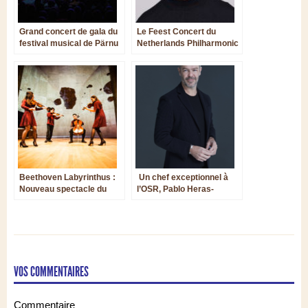
Grand concert de gala du
Le Feest Concert du
festival musical de Pärnu
Netherlands Philharmonic
au Concertgebouw
d’Amsterdam
Beethoven Labyrinthus :
Un chef exceptionnel à
Nouveau spectacle du
l’OSR, Pablo Heras-
Centre de Musique de
Casado
chambre de Paris
VOS COMMENTAIRES
Commentaire