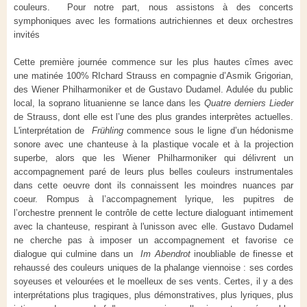
couleurs. Pour notre part, nous assistons à des concerts
symphoniques avec les formations autrichiennes et deux orchestres
invités
Cette première journée commence sur les plus hautes cîmes avec
une matinée 100% RIchard Strauss en compagnie d’Asmik Grigorian,
des Wiener Philharmoniker et de Gustavo Dudamel. Adulée du public
local, la soprano lituanienne se lance dans les
Quatre derniers Lieder
de Strauss, dont elle est l’une des plus grandes interprètes actuelles.
L'interprétation de
Frühling
commence sous le ligne d’un hédonisme
sonore avec une chanteuse à la plastique vocale et à la projection
superbe, alors que les Wiener Philharmoniker qui délivrent un
accompagnement paré de leurs plus belles couleurs instrumentales
dans cette oeuvre dont ils connaissent les moindres nuances par
coeur. Rompus à l’accompagnement lyrique, les pupitres de
l’orchestre prennent le contrôle de cette lecture dialoguant intimement
avec la chanteuse, respirant à l'unisson avec elle. Gustavo Dudamel
ne cherche pas à imposer un accompagnement et favorise ce
dialogue qui culmine dans un
Im Abendrot
inoubliable de finesse et
rehaussé des couleurs uniques de la phalange viennoise : ses cordes
soyeuses et velourées et le moelleux de ses vents. Certes, il y a des
interprétations plus tragiques, plus démonstratives, plus lyriques, plus