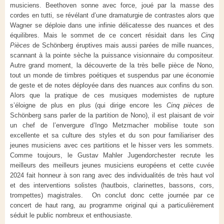
musiciens. Beethoven sonne avec force, joué par la masse des
cordes en tutti, se révélant d’une dramaturgie de contrastes alors que
Wagner se déploie dans une infinie délicatesse des nuances et des
équilibres. Mais le sommet de ce concert résidait dans les
Cinq
Pièces
de Schönberg éruptives mais aussi parées de mille nuances,
scannant à la pointe sèche la puissance visionnaire du compositeur.
Autre grand moment, la découverte de la très belle pièce de Nono,
tout un monde de timbres poétiques et suspendus par une économie
de geste et de notes déployée dans des nuances aux confins du son.
Alors que la pratique de ces musiques modernistes de rupture
s’éloigne de plus en plus (qui dirige encore les
Cinq pièces
de
Schönberg sans parler de la partition de Nono), il est plaisant de voir
un chef de l’envergure d’Ingo Metzmacher mobilise toute son
excellente et sa culture des styles et du son pour familiariser des
jeunes musiciens avec ces partitions et le hisser vers les sommets.
Comme toujours, le Gustav Mahler Jugendorchester recrute les
meilleurs des meilleurs jeunes musiciens européens et cette cuvée
2024 fait honneur à son rang avec des individualités de très haut vol
et des interventions solistes (hautbois, clarinettes, bassons, cors,
trompettes) magistrales. On conclut donc cette journée par ce
concert de haut rang, au programme original qui a particulièrement
séduit le public nombreux et enthousiaste.