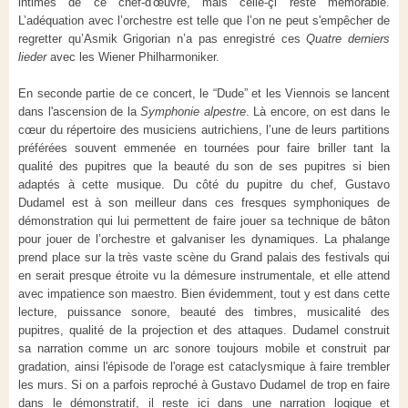
intimes de ce chef-d'œuvre, mais celle-çi reste mémorable.
L’adéquation avec l’orchestre est telle que l’on ne peut s'empêcher de
regretter qu’Asmik Grigorian n’a pas enregistré ces
Quatre derniers
lieder
avec les Wiener Philharmoniker.
En seconde partie de ce concert, le “Dude” et les Viennois se lancent
dans l'ascension de la
Symphonie alpestre
. Là encore, on est dans le
cœur du répertoire des musiciens autrichiens, l’une de leurs partitions
préférées souvent emmenée en tournées pour faire briller tant la
qualité des pupitres que la beauté du son de ses pupitres si bien
adaptés à cette musique. Du côté du pupitre du chef, Gustavo
Dudamel est à son meilleur dans ces fresques symphoniques de
démonstration qui lui permettent de faire jouer sa technique de bâton
pour jouer de l’orchestre et galvaniser les dynamiques. La phalange
prend place sur la très vaste scène du Grand palais des festivals qui
en serait presque étroite vu la démesure instrumentale, et elle attend
avec impatience son maestro. Bien évidemment, tout y est dans cette
lecture, puissance sonore, beauté des timbres, musicalité des
pupitres, qualité de la projection et des attaques. Dudamel construit
sa narration comme un arc sonore toujours mobile et construit par
gradation, ainsi l'épisode de l'orage est cataclysmique à faire trembler
les murs. Si on a parfois reproché à Gustavo Dudamel de trop en faire
dans le démonstratif, il reste ici dans une narration logique et