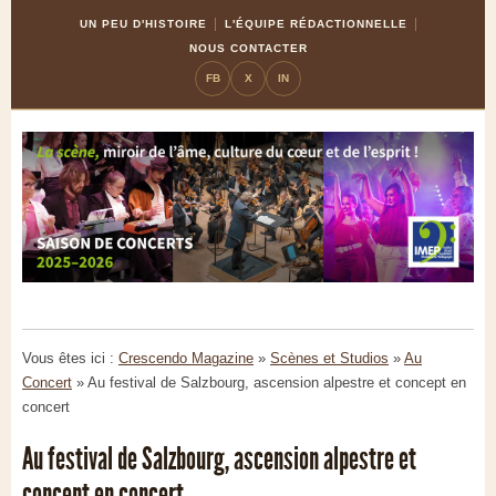
Skip
Aller
UN PEU D'HISTOIRE
L'ÉQUIPE RÉDACTIONNELLE
to
à
NOUS CONTACTER
Content
la
FB
X
IN
navigation
Vous êtes ici :
Crescendo Magazine
»
Scènes et Studios
»
Au
Concert
»
Au festival de Salzbourg, ascension alpestre et concept en
concert
Au festival de Salzbourg, ascension alpestre et
concept en concert