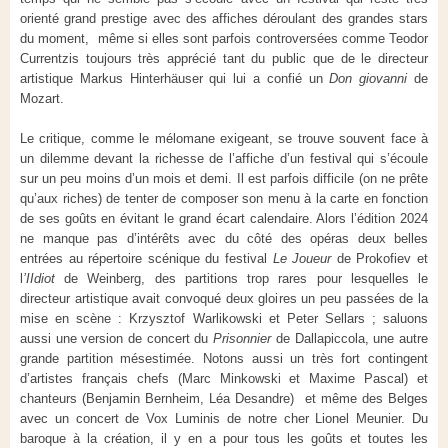
orienté grand prestige avec des affiches déroulant des grandes stars
du moment, même si elles sont parfois controversées comme Teodor
Currentzis toujours très apprécié tant du public que de le directeur
artistique Markus Hinterhäuser qui lui a confié un
Don giovanni
de
Mozart.
Le critique, comme le mélomane exigeant, se trouve souvent face à
un dilemme devant la richesse de l’affiche d’un festival qui s’écoule
sur un peu moins d’un mois et demi. Il est parfois difficile (on ne prête
qu’aux riches) de tenter de composer son menu à la carte en fonction
de ses goûts en évitant le grand écart calendaire. Alors l’édition 2024
ne manque pas d’intérêts avec du côté des opéras deux belles
entrées au répertoire scénique du festival
Le Joueur
de Prokofiev et
l
’IIdiot
de Weinberg, des partitions trop rares pour lesquelles le
directeur artistique avait convoqué deux gloires un peu passées de la
mise en scène : Krzysztof Warlikowski et Peter Sellars ; saluons
aussi une version de concert du
Prisonnier
de Dallapiccola, une autre
grande partition mésestimée. Notons aussi un très fort contingent
d’artistes français chefs (Marc Minkowski et Maxime Pascal) et
chanteurs (Benjamin Bernheim, Léa Desandre) et même des Belges
avec un concert de Vox Luminis de notre cher Lionel Meunier. Du
baroque à la création, il y en a pour tous les goûts et toutes les