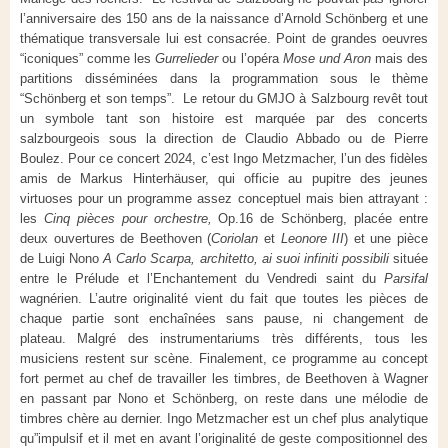
l’anniversaire des 150 ans de la naissance d’Arnold Schönberg et une
thématique transversale lui est consacrée. Point de grandes oeuvres
“iconiques” comme les
Gurrelieder
ou l’opéra
Mose und Aron
mais des
partitions disséminées dans la programmation sous le thème
“Schönberg et son temps”. Le retour du GMJO à Salzbourg revêt tout
un symbole tant son histoire est marquée par des concerts
salzbourgeois sous la direction de Claudio Abbado ou de Pierre
Boulez. Pour ce concert 2024, c’est Ingo Metzmacher, l’un des fidèles
amis de Markus Hinterhäuser, qui officie au pupitre des jeunes
virtuoses pour un programme assez conceptuel mais bien attrayant :
les
Cinq pièces pour orchestre,
Op.16 de Schönberg, placée entre
deux ouvertures de Beethoven (
Coriolan
et
Leonore III
) et une pièce
de Luigi Nono
A Carlo Scarpa, architetto, ai suoi infiniti possibili
située
entre le Prélude et l’Enchantement du Vendredi saint du
Parsifal
wagnérien. L’autre originalité vient du fait que toutes les pièces de
chaque partie sont enchaînées sans pause, ni changement de
plateau. Malgré des instrumentariums très différents, tous les
musiciens restent sur scène. Finalement, ce programme au concept
fort permet au chef de travailler les timbres, de Beethoven à Wagner
en passant par Nono et Schönberg, on reste dans une mélodie de
timbres chère au dernier. Ingo Metzmacher est un chef plus analytique
qu”impulsif et il met en avant l’originalité de geste compositionnel des