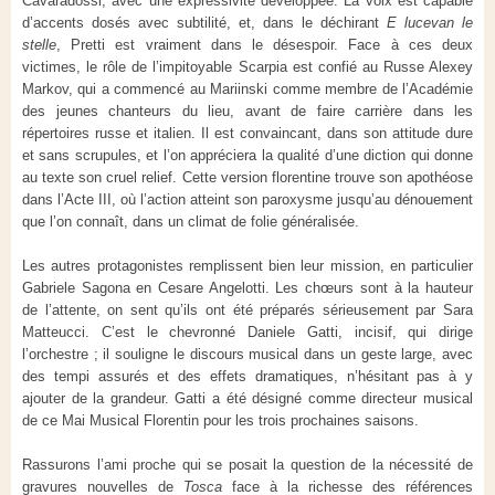
Cavaradossi, avec une expressivité développée. La voix est capable
d’accents dosés avec subtilité, et, dans le déchirant
E lucevan le
stelle
, Pretti est vraiment dans le désespoir. Face à ces deux
victimes, le rôle de l’impitoyable Scarpia est confié au Russe Alexey
Markov, qui a commencé au Mariinski comme membre de l’Académie
des jeunes chanteurs du lieu, avant de faire carrière dans les
répertoires russe et italien. Il est convaincant, dans son attitude dure
et sans scrupules, et l’on appréciera la qualité d’une diction qui donne
au texte son cruel relief. Cette version florentine trouve son apothéose
dans l’Acte III, où l’action atteint son paroxysme jusqu’au dénouement
que l’on connaît, dans un climat de folie généralisée.
Les autres protagonistes remplissent bien leur mission, en particulier
Gabriele Sagona en Cesare Angelotti. Les chœurs sont à la hauteur
de l’attente, on sent qu’ils ont été préparés sérieusement par Sara
Matteucci. C’est le chevronné Daniele Gatti, incisif, qui dirige
l’orchestre ; il souligne le discours musical dans un geste large, avec
des tempi assurés et des effets dramatiques, n’hésitant pas à y
ajouter de la grandeur. Gatti a été désigné comme directeur musical
de ce Mai Musical Florentin pour les trois prochaines saisons.
Rassurons l’ami proche qui se posait la question de la nécessité de
gravures nouvelles de
Tosca
face à la richesse des références