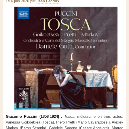
Le 6 juin 2026
par
Jean Lacroix
Giacomo Puccini (1858-1924) :
Tosca,
mélodrame en trois actes.
Vanessa Goikoetxea (Tosca), Piero Pretti (Mario Cavaradossi), Alexey
Markov (Baron Scarpia), Gabriele Sagona (Cesare Angelotti), Matteo