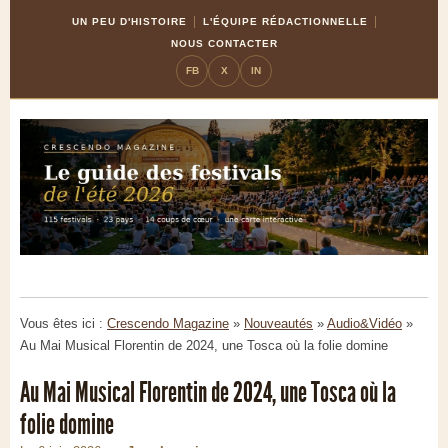
Skip
Aller
UN PEU D'HISTOIRE
L'ÉQUIPE RÉDACTIONNELLE
to
à
NOUS CONTACTER
Content
la
FB
X
IN
navigation
Vous êtes ici :
Crescendo Magazine
»
Nouveautés
»
Audio&Vidéo
»
Au Mai Musical Florentin de 2024, une Tosca où la folie domine
Au Mai Musical Florentin de 2024, une Tosca où la
folie domine