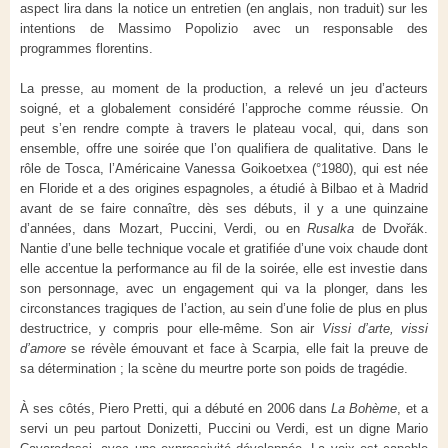
aspect lira dans la notice un entretien (en anglais, non traduit) sur les
intentions de Massimo Popolizio avec un responsable des
programmes florentins.
La presse, au moment de la production, a relevé un jeu d’acteurs
soigné, et a globalement considéré l’approche comme réussie. On
peut s’en rendre compte à travers le plateau vocal, qui, dans son
ensemble, offre une soirée que l’on qualifiera de qualitative. Dans le
rôle de Tosca, l’Américaine Vanessa Goikoetxea (°1980), qui est née
en Floride et a des origines espagnoles, a étudié à Bilbao et à Madrid
avant de se faire connaître, dès ses débuts, il y a une quinzaine
d’années, dans Mozart, Puccini, Verdi, ou en
Rusalka
de Dvořák.
Nantie d’une belle technique vocale et gratifiée d’une voix chaude dont
elle accentue la performance au fil de la soirée, elle est investie dans
son personnage, avec un engagement qui va la plonger, dans les
circonstances tragiques de l’action, au sein d’une folie de plus en plus
destructrice, y compris pour elle-même. Son air
Vissi d’arte, vissi
d’amore
se révèle émouvant et face à Scarpia, elle fait la preuve de
sa détermination ; la scène du meurtre porte son poids de tragédie.
À ses côtés, Piero Pretti, qui a débuté en 2006 dans
La Bohème
, et a
servi un peu partout Donizetti, Puccini ou Verdi, est un digne Mario