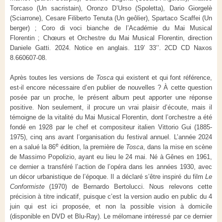
Torcaso (Un sacristain), Oronzo D’Urso (Spoletta), Dario Giorgelè
(Sciarrone), Cesare Filiberto Tenuta (Un geôlier), Spartaco Scaffei (Un
berger) ; Coro di voci bianche de l’Académie du Mai Musical
Florentin ; Chœurs et Orchestre du Mai Musical Florentin, direction
Daniele Gatti. 2024. Notice en anglais. 119’ 33’’. 2CD CD Naxos
8.660607-08.
Après toutes les versions de
Tosca
qui existent et qui font référence,
est-il encore nécessaire d’en publier de nouvelles ? À cette question
posée par un proche, le présent album peut apporter une réponse
positive. Non seulement, il procure un vrai plaisir d’écoute, mais il
témoigne de la vitalité du Mai Musical Florentin, dont l’orchestre a été
fondé en 1928 par le chef et compositeur italien Vittorio Gui (1885-
1975), cinq ans avant l’organisation du festival annuel. L’année 2024
e
en a salué la 86
édition, la première de
Tosca
, dans la mise en scène
de Massimo Popolizio, ayant eu lieu le 24 mai. Né à Gênes en 1961,
ce dernier a transféré l’action de l’opéra dans les années 1930, avec
un décor urbanistique de l’époque. Il a déclaré s’être inspiré du film
Le
Conformiste
(1970) de Bernardo Bertolucci. Nous relevons cette
précision à titre indicatif, puisque c’est la version audio en public du 4
juin qui est ici proposée, et non la possible vision à domicile
(disponible en DVD et Blu-Ray). Le mélomane intéressé par ce dernier